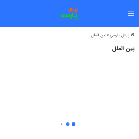
منو
پرتال پارسی
»
بین الملل
بین الملل
آ
ی
ا
ز
ب
ا
ن
ا
ی
ت
ا
28 آذر 1404
ل