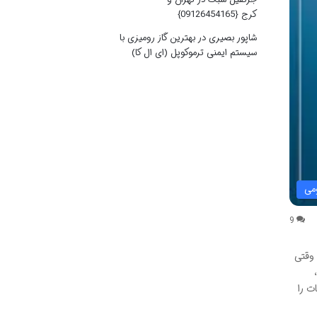
کرج {09126454165}
شاپور بصیری
در
بهترین گاز رومیزی با
سیستم ایمنی ترموکوپل (ای ال کا)
می
9
 وقتی
ت را