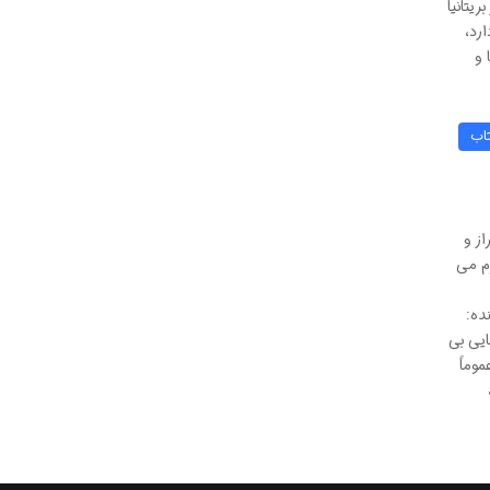
یتانیا
ز ۱.۵ میلیارد گویشور دارد،
 و
اب
ز و
م می
ده:
ایی بی
وماً