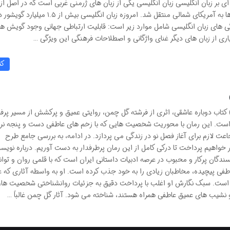
ی بر زبان انگلیسی زبان انگلیسی یکی از زبان های ژرمنی غربی است که در اصل از بر
نشأت گرفته و با گسترش امپراتوری بریتانیا و مهاجرت ها به آمریکای شمالی منتقل شد. امروزه زبان انگلیسی بیش ا
گی های زبان انگلیسی شامل موارد زیر است: قابلیت ارتباطی جهانی وجود گویش ها
 از زبان های دیگر غنای واژگانی و اصطلاحات فرهنگی این ویژگی …
کت
کتاب دوباره عاشقی، اثری از فرشته گل چمن، روایتی عمیق و پرکشش از مسیر پرفرا
است. این رمان با محوریت شخصیت هایی که با زخم های عاطفی دست و پنجه نر
 لازم برای آغاز فصل نو در زندگی می پردازد. در ادامه، به بررسی جامع طرح
واهیم پرداخت تا درکی کامل از این رمان پرطرفدار به دست آوریم. درباره نویسن
گان پرکار و محبوب در عرصه ادبیات داستانی ایران است که با قلمی روان و توان
پیچیده، مخاطبان زیادی را به خود جذب کرده است. او به واسطه آثاری که عم
ه است. سبک نگارش او اغلب با پرداخت دقیق به جزئیات روانشناختی شخصیت ها،
 و نشیب های عمیق عاطفی همراه هستند، شناخته می شود. آثار گل چمن غالباً …