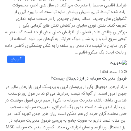
شرایط اقلیمی محیط را مدیریت می کند. در سال های اخیر، محصولات
ارائه شده توسط توری سایبان پوشش سازه توانسته اند با بهره گیری از
تکنولوژی های جدید، استانداردهای جدیدی را در صنعت سایه اندازی
تعریف کنند. نقش توری سایبان در کاهش تنش های گرمایی یکی از
بزرگترین چالش ها در فضای باز، افزایش دمای بیش از حد است که منجر به
تبخیر سریع آب و وارد شدن شوک حرارتی به گیاهان می شود. استفاده از
توری سایبان با کیفیت بالا، دمای زیر سقف را به شکل چشمگیری کاهش داده
و باعث ایجاد یک میکرو-اقلیم …
آموزش
10 اسفند 1404
فرمول مدیریت سرمایه در ارز دیجیتال چیست؟
بازار ارزهای دیجیتال یکی از پرنوسان ترین و پرریسک ترین بازارهای مالی در
جهان امروز است. از آنجا که قیمت رمزارزها می تواند در طول روز نوسانات
شدیدی داشته باشد، مدیریت سرمایه به یکی از مهم ترین اصول موفقیت در
این بازار تبدیل شده است. بدون یک استراتژی مدیریت سرمایه منسجم،
حتی معامله گران حرفه ای هم ممکن است زیان های جدی تجربه کنند. در
این مقاله قصد داریم به صورت جامع به بررسی فرمول مدیریت سرمایه در
ارز دیجیتال بپردازیم و نقش ابزارهایی مانند اکسپرت مدیریت سرمایه MSG