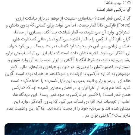
29 بهمن 1404
آیا فارکس قمار است
آیا فارکس قمار است؟ جداسازی حقیقت از توهم در بازار تبادلات ارزی
(Forex) فارکس ذاتاً قمار نیست، اما می تواند برای کسانی که بدون دانش و
استراتژی وارد آن می شوند، به قمار شباهت پیدا کند. بسیاری از معامله
گران تازه کار، فارکس را با قمار اشتباه می گیرند، در حالی که تفاوت های
بنیادین زیادی بین این دو وجود دارد که با مدیریت ریسک و رویکرد حرفه
ای آشکار می شود. تجربه نشان داده است که بازار ارز می تواند فرصتی برای
رشد سرمایه باشد، به شرط آنکه با آگاهی و ابزار مناسب به آن وارد شویم و
مسئولیت تصمیماتمان را بپذیریم. در دنیای پرهیاهوی بازارهای مالی، کمتر
موضوعی به اندازه فارکس، با ابهامات و سوءتفاهم ها همراه بوده است. گویی
هاله ای از رمز و راز و البته بدبینی، این بازار گسترده را احاطه کرده است.
شاید شما هم بارها از اطرافیان یا در فضای مجازی شنیده اید که «فارکس
همان قمار است» یا «کسی در فارکس به سود نمی رسد». این دیدگاه ها،
اغلب از تجربیات تلخ افرادی نشأت می گیرد که بدون آمادگی، وارد این
میدان شده اند و سرمایه خود را از دست داده اند. اما آیا این واقعیت تمام
ماجراست؟ آیا نمی توان در …