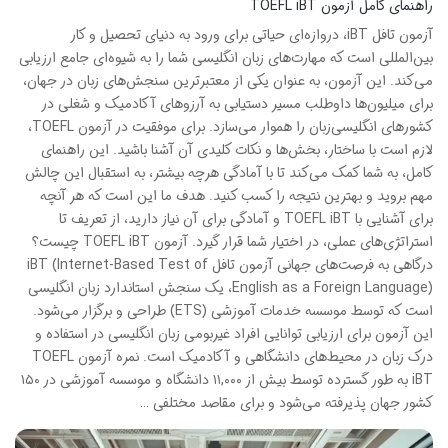
راهنمای کامل آزمون TOEFL iBT
آزمون تافل iBT، دروازه‌ای حیاتی برای ورود به دنیای تحصیل و کار
بین‌المللی است که مهارت‌های زبان انگلیسی شما را به شیوه‌ای جامع ارزیابی
می‌کند. این آزمون، به عنوان یکی از معتبرترین سنجش‌های زبان در جهان،
برای میلیون‌ها داوطلب مسیر دستیابی به آرزوهای آکادمیک و شغلی در
کشورهای انگلیسی‌زبان را هموار می‌سازد. برای موفقیت در آزمون TOEFL،
لازم است با ساختار، بخش‌ها و نکات کلیدی آن آشنا باشید. این راهنمای
کامل، به شما کمک می‌کند تا با آمادگی هرچه بیشتر، به استقبال این چالش
مهم بروید و بهترین نتیجه را کسب کنید. هدف ما این است که هر آنچه
برای آشنایی با TOEFL iBT و آمادگی برای آن نیاز دارید، از تعریف تا
استراتژی‌های عملی، در اختیار شما قرار گیرد. آزمون TOEFL iBT چیست؟
درگاهی به فرصت‌های جهانی آزمون تافل iBT (Internet-Based Test of
English as a Foreign Language)، یک سنجش استاندارد زبان انگلیسی
است که توسط موسسه خدمات آموزشی (ETS) طراحی و برگزار می‌شود.
این آزمون برای ارزیابی توانایی افراد غیربومی زبان انگلیسی در استفاده و
درک زبان در محیط‌های دانشگاهی و آکادمیک است. نمره آزمون TOEFL
iBT به طور گسترده توسط بیش از ۱۱,۰۰۰ دانشگاه و موسسه آموزشی در ۱۵۰
کشور جهان پذیرفته می‌شود و برای مقاصد مختلفی …