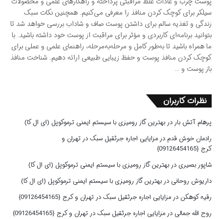
پوست چرب و عادات غلط مراقبتی پرداخته و راهکارهای علمی و محصولات
سیلکر برای کوچک کردن منافذ را معرفی می‌کنیم. همچنین نکات سبک
زندگی و تغذیه سالم برای داشتن پوست صاف و شاداب بررسی خواهد شد تا
بتوانید برنامه‌ای کاربردی و مؤثر برای مراقبت از پوست خود داشته باشید. با
ما همراه باشید تا به‌طور کامل و مرحله‌به‌مرحله، راهنمای علمی و عملی برای
کوچک کردن منافذ پوست و حفظ زیبایی طبیعی ارائه دهیم. شناخت منافذ
باز پوست و …
نظرات کاربران
پرهام آتش بار
در
بهترین گاز رومیزی با سیستم ایمنی ترموکوپل (ای ال کا)
رادمان خوش قدم
در
مزایایی اجاره جرثقیل سبک در تهران و
کرج {09126454165}
شاپور بصیری
در
بهترین گاز رومیزی با سیستم ایمنی ترموکوپل (ای ال کا)
داریوش روحانی
در
بهترین گاز رومیزی با سیستم ایمنی ترموکوپل (ای ال کا)
رقیه کوهکن
در
مزایایی اجاره جرثقیل سبک در تهران و کرج {09126454165}
روح الله جمالی
در
مزایایی اجاره جرثقیل سبک در تهران و کرج {09126454165}