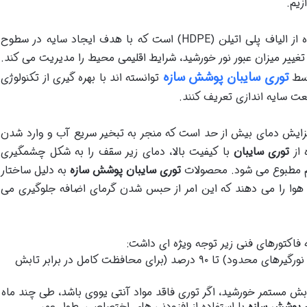
زیم.
شبکه ای مشبک و بافته شده از الیاف پلی اتیلن (HDPE) است که با هدف ایجاد سایه در سطوح
یر میزان عبور نور خورشید، شرایط اقلیمی محیط را مدیریت می کند.
توری سایبان پوشش سازه
سط
توانسته اند با بهره گیری از تکنولوژی
ت سایه اندازی تعریف کنند.
افزایش دمای بیش از حد است که منجر به تبخیر سریع آب و وارد شدن
 از
توری سایبان
با کیفیت بالا، دمای زیر سقف را به شکل چشمگیری
یم مطبوع می شود. محصولات
توری سایبان پوشش سازه
به دلیل ساختار
وا را می دهند که این امر از حبس شدن گرمای اضافه جلوگیری می
ه فاکتورهای فنی زیر توجه ویژه ای داشت:
از ۳۰ درصد (برای نورگیرهای محدود) تا ۹۰ درصد (برای محافظت کامل در برابر تابش
بش مستمر خورشید، اگر توری فاقد مواد آنتی یووی باشد، طی چند ماه
ن پوشش سازه
با استفاده از افزودنی های اختصاصی، طول عمر