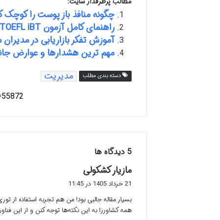
مطالب پرطرفدار سایت:
چگونه منافذ باز پوست را کوچک 
راهنمای کامل آزمون TOEFL iBT
آموزش تفکر بازاریابی در مدیران 
مهم ترین هشدارها و عوارض جانبی نوومیکس ۳۰ که هر بی
مدیریت
دسته بندی مطلب
‫5 دیدگاه ها
گ
مازیار کشکولی
ف
21 خرداد 1405 در 11:45
ت
بسیار مقاله جالبی بود! من هم تجربه استفاده از تو
:
همه کشاورزا به این نکته‌ها توجه کنن و از این فناور