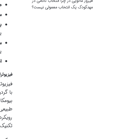
فیروز ماکویی
در
چرا انتخاب تاتامی در
م
مهدکودک یک انتخاب معمولی نیست؟
س
ب
ی
س
ی
ا
فیزیوتر
فیزیوت
با گرد
بیومکا
طبیعی 
رویکرد
تکنیک‌