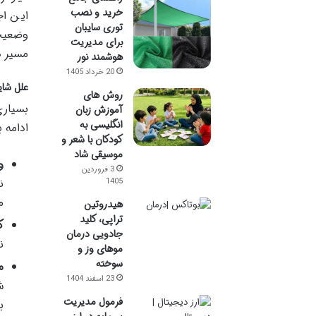
خرید و نصب
این اج
توری سایبان
وضعیت‌
برای مدیریت
مسیر د
هوشمند نور
20 خرداد 1405
علل شای
روش های
بسیاری
آموزش زبان
انگلیسی به
ادامه 
کودکان با شعر و
موسیقی شاد
و
3 فروردین
ن
1405
م
هیدروتین
تراپی، کلید
ک
جادویی درمان
ن
موهای وز و
سوخته
م
23 اسفند 1404
ش
فرمول مدیریت
ب