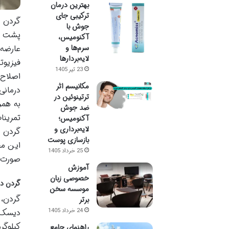
بهترین درمان
ترکیبی جای
گردن د
جوش با
پشت می
آکنومیس،
سرم‌ها و
عارضه 
لایه‌بردارها
فیزیوت
23 تیر 1405
اصلاح 
مکانیسم اثر
درمانی
ترتینوئین در
به همر
ضد جوش
تمرینا
آکنومیس؛
لایه‌برداری و
گردن د
بازسازی پوست
این مح
25 خرداد 1405
صورت ت
آموزش
خصوصی زبان
گردن در
موسسه سخن
برتر
24 خرداد 1405
کیلوگر
راهنمای جامع