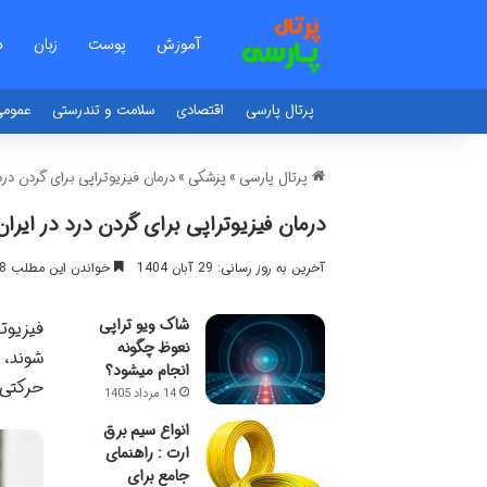
آموزش
پوست
زبان
د
پرتال پارسی
اقتصادی
سلامت و تندرستی
عموم
پرتال پارسی
»
پزشکی
»
درمان فیزیوتراپی برای گردن د
درمان فیزیوتراپی برای گردن درد در ای
آخرین به روز رسانی: 29 آبان 1404
خواندن این مطلب 18 دقیقه زمان میبرد
شاک ویو تراپی
فیزیوت
نعوظ چگونه
شوند، 
انجام میشود؟
حرکتی 
14 مرداد 1405
انواع سیم برق
ارت : راهنمای
جامع برای