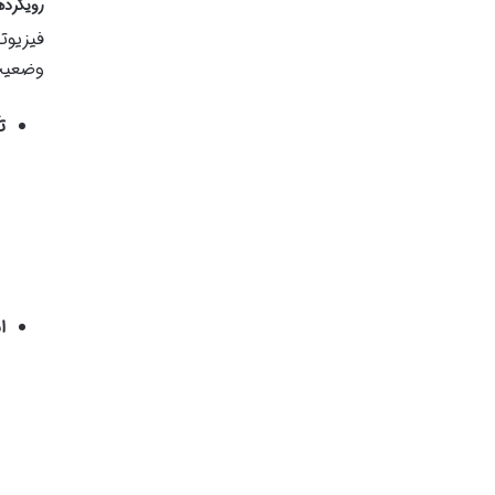
رویکرده
فیزیوت
وضعیت
تک
اب