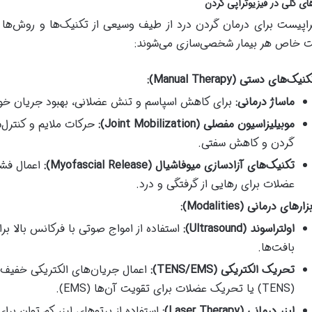
ای کلی در فیزیوتراپی گردن
راپیست برای درمان گردن درد از طیف وسیعی از تکنیک‌ها و روش‌ها 
 خاص هر بیمار شخصی‌سازی می‌شوند:
نیک‌های دستی (Manual Therapy):
ماساژ درمانی:
برای کاهش اسپاسم و تنش عضلانی، بهبود جریان خون
موبیلیزاسیون مفصلی (Joint Mobilization):
حرکات ملایم و کنترل‌
گردن و کاهش سفتی.
تکنیک‌های آزادسازی میوفاشیال (Myofascial Release):
عضلات برای رهایی از گرفتگی و درد.
زارهای درمانی (Modalities):
اولتراسوند (Ultrasound):
استفاده از امواج صوتی با فرکانس بالا ب
بافت‌ها.
تحریک الکتریکی (TENS/EMS):
اعمال جریان‌های الکتریکی خفیف 
(TENS) یا تحریک عضلات برای تقویت آن‌ها (EMS).
لیزر درمانی (Laser Therapy):
استفاده از پرتوهای لیزر کم توان ب