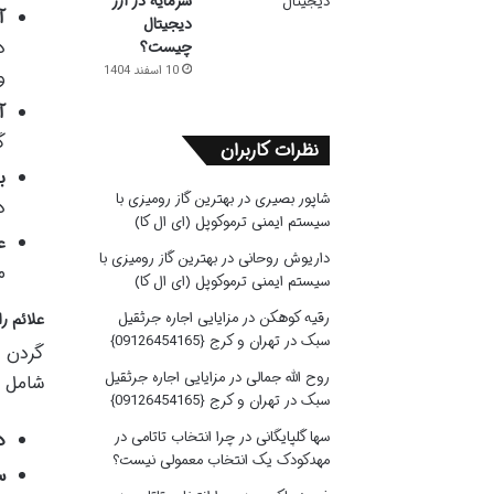
سرمایه در ارز
آ
دیجیتال
د
چیست؟
10 اسفند 1404
و
آ
گ
نظرات کاربران
ب
شاپور بصیری
در
بهترین گاز رومیزی با
د
سیستم ایمنی ترموکوپل (ای ال کا)
ع
داریوش روحانی
در
بهترین گاز رومیزی با
م
سیستم ایمنی ترموکوپل (ای ال کا)
رقیه کوهکن
در
مزایایی اجاره جرثقیل
علائم ر
سبک در تهران و کرج {09126454165}
گردن د
روح الله جمالی
در
مزایایی اجاره جرثقیل
شامل مو
سبک در تهران و کرج {09126454165}
سها گلپایگانی
در
چرا انتخاب تاتامی در
د
مهدکودک یک انتخاب معمولی نیست؟
س