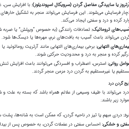
رتروز یا ساییدگی مفاصل گردن (سرویکال اسپوندیلوز):
با افزایش سن، غ
چار فرسایش می‌شوند. این فرسایش می‌تواند منجر به تشکیل خارهای 
ارد کرده و درد و سفتی ایجاد می‌کند.
سیب‌های تروماتیک:
تصادفات رانندگی (به خصوص “ویپلش” یا ضربه شلا
ردن می‌تواند باعث آسیب به بافت‌های نرم، مهره‌ها یا دیسک‌ها شود.
یماری‌های التهابی:
برخی بیماری‌های التهابی مانند آرتریت روماتوئید یا 
رگیر کرده و منجر به درد و محدودیت حرکتی شوند.
وامل روانی:
استرس، اضطراب و افسردگی می‌توانند باعث افزایش تنش د
ستقیم یا غیرمستقیم به گردن درد مزمن منجر گردند.
ایج گردن درد
رد می‌تواند با طیف وسیعی از علائم همراه باشد که بسته به علت و
ارد زیر باشند:
رد:
دردی مبهم یا تیز در ناحیه گردن، که ممکن است به شانه‌ها، پشت سر، 
فتی و خشکی:
احساس سفتی در عضلات گردن، به خصوص پس از بیدار 