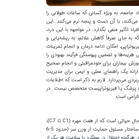
د جامعه، به ویژه کسانی که ساعات طولانی را
می‌کنند، با آن دست و پنجه نرم می‌کنند. این
د تأثیر منفی بگذارد. در مواجهه با این درد،
ه به جای صرفاً کاهش علائم، به ریشه‌یابی و
یوتراپی، امکان ادامه درمان و انجام تمرینات
 هزینه‌ها و تضمین پیوستگی فرآیند بهبودی را
آموزش بیماران برای خودمراقبتی و انجام صحیح
 ارائه یک راهنمای عملی و ایمن برای مدیریت
بردی می‌پردازد. لازم به ذکر است که اطلاعات
ه پزشک یا فیزیوتراپیست متخصص نیست. در
لزامی است.
گردن، ستون فقرات گردنی یا Cervical Spine، ساختاری پیچیده و در عین حال حیاتی است که از هفت مهره (C1 تا C7)،
دیسک‌های بین مهره‌ای، عضلات، رباط‌ها و اعصاب تشکیل شده است. این ساختار مسئول حمایت از وزن سر (حدود 5-6
 هرگونه اختلال در عملکرد یا سلامت هر یک از