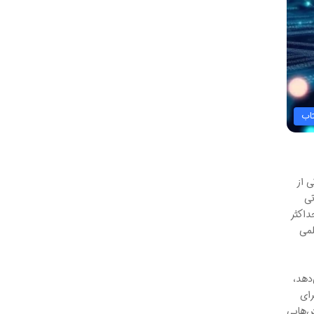
اب
کی از
تی
داکثر
لمی
‌دهد،
رای
ش‌هایی