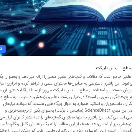
کت
منابع ساینس دایرکت
Sc) یک پایگاه اطلاعاتی علمی جامع است که مقالات و کتاب‌های علمی معتبر را ارائه می‌دهد و به‌عنوان ی
‌شود. این پلتفرم دسترسی به میلیون‌ها محتوای علمی را فراهم کرده و ابزاری حیا
موزش جستجو و استفاده از منابع ساینس دایرکت می‌پردازیم تا از قابلیت‌های آن ح
ی هر پژوهشگری ضروری است؟ در دنیای پرشتاب علم و پژوهش، دسترسی به منابع ع
ان، دانشجویان و اساتید همواره به دنبال پایگاه‌هایی هستند که بتوانند نیازهای
اطلاعاتی خود را به بهترین شکل ممکن برآورده سازند. در این میان، ScienceDirect (ساینس دایرکت) به‌عنوان یکی از برجسته‌ترین و
 ایفا می‌کند. این پلتفرم نه تنها محتوای گسترده‌ای را در اختیار کاربران قرار می
وهشی نیز ارائه می‌دهد. هدف از این مقاله، ارائه یک راهنمای کامل و گام‌به‌گام ب
انات آن است. این راهنما به ویژه برای کاربران فارسی‌زبان، که ممکن است با چال