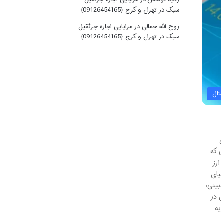
سبک در تهران و کرج {09126454165}
روح الله جمالی
در
مزایایی اجاره جرثقیل
سبک در تهران و کرج {09126454165}
تال
ن
 که
رز
یای
بینی،
 در
یه