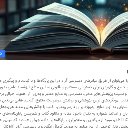
کت
یان‌نامه‌های رایگان خارجی در ProQuest و EThOS را می‌توان از طریق فیلترهای دسترسی آزاد در این پایگاه‌ها و با ثبت‌نام و پیگی
ای جامع و کاربردی برای دسترسی مستقیم و قانونی به این منابع ارزشمند علمی بدون 
 و نشیب پژوهش‌های علمی، دسترسی به منابع معتبر و به‌روز، از اهمیت حیاتی برخ
 مطالب، رویکردهای نوین پژوهشی و پوشش موضوعات متنوع، گنجینه‌هایی بی‌بدیل ب
ی به این منابع، به‌ویژه برای فارسی‌زبانان، اغلب با چالش‌هایی مانند هزینه‌های 
 اساتید همواره به دنبال دانلود مقاله و دانلود کتاب و همچنین پایان‌نامه‌های 
هستند تا تحقیقات خود را غنا بخشند. ProQuest و EThOS دو مورد از بزرگترین و معتبرترین پایگاه‌های داده جهانی هستند که میلیون‌
پایان‌نامه و رساله را در خود جای داده‌اند. خوشبختانه، بخش قابل توجهی از این منابع، به صورت کاملاً رایگان و با دسترسی آزاد (Open