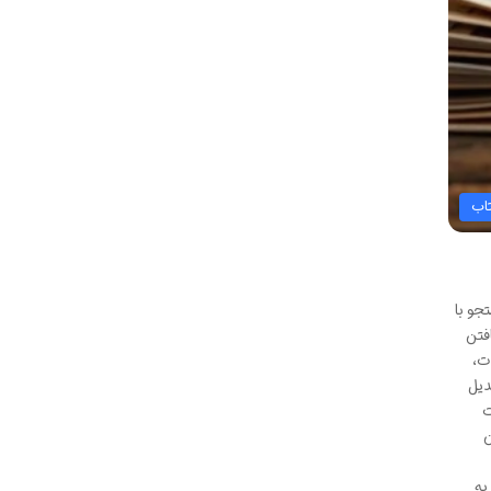
اب
جو با
فتن
ت،
دیل
ت
ن
به