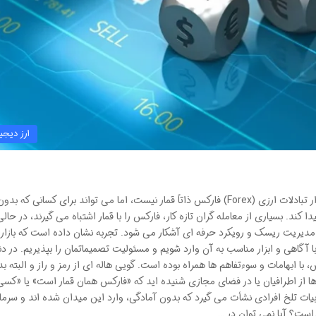
ارز دیجی
آیا فارکس قمار است؟ جداسازی حقیقت از توهم در بازار تبادلات ارزی (Forex) فارکس ذاتاً قمار نیست، اما می تواند برای کسانی که بدو
کند. بسیاری از معامله گران تازه کار، فارکس را با قمار اشتباه می گیرند، در حالی
 مدیریت ریسک و رویکرد حرفه ای آشکار می شود. تجربه نشان داده است که بازار ا
 آگاهی و ابزار مناسب به آن وارد شویم و مسئولیت تصمیماتمان را بپذیریم. در دن
 با ابهامات و سوءتفاهم ها همراه بوده است. گویی هاله ای از رمز و راز و البته بد
رها از اطرافیان یا در فضای مجازی شنیده اید که «فارکس همان قمار است» یا «کسی
یات تلخ افرادی نشأت می گیرد که بدون آمادگی، وارد این میدان شده اند و سرما
راست؟ آیا نمی توان در …