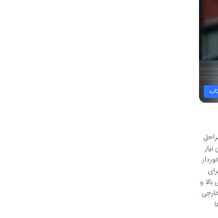
اب
ری مراحل
نیاز
وردار
رای
بالا و
خارجی
ها