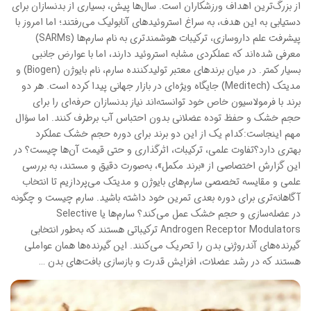
از بزرگ‌ترین اهداف ورزشکاران است. سال‌ها پیش، بسیاری از بدنسازان برای
دستیابی به این هدف، به سراغ استروئیدهای آنابولیک می‌رفتند؛ اما امروز با
پیشرفت علم داروسازی، ترکیبات هوشمندتری به نام سارم‌ها (SARMs)
معرفی شده‌اند که عملکردی مشابه استروئید دارند، اما با عوارض جانبی
بسیار کمتر. در میان برندهای معتبر تولیدکننده سارم، نام بایوژن (Biogen) و
مدیتک (Meditech) جایگاه ویژه‌ای در بازار جهانی پیدا کرده است. هر دو
برند با فرمولاسیون خاص خود توانسته‌اند نیاز بدنسازان حرفه‌ای را برای
حجم خشک و حفظ توده عضلانی بدون احتباس آب برطرف کنند. اما سؤال
مهم اینجاست:کدام یک از این دو برند برای دوره حجم خشک عملکرد
بهتری دارد؟تفاوت علمی، ترکیبات، اثرگذاری و حتی قیمت آن‌ها چیست؟ در
این گزارش اختصاصی از «برند مکمل»، به‌صورت دقیق و مستند، به بررسی
علمی و مقایسه تخصصی سارم‌های بایوژن و مدیتک می‌پردازیم تا انتخاب
آگاهانه‌تری برای دوره بعدی تمرین خود داشته باشید. سارم چیست و چگونه
در عضله‌سازی و حجم خشک عمل می‌کند؟ سارم‌ها یا Selective
Androgen Receptor Modulators ترکیباتی هستند که به‌طور انتخابی
گیرنده‌های آندروژنی بدن را تحریک می‌کنند. این گیرنده‌ها همان عواملی
هستند که در رشد عضلات، افزایش قدرت و بازسازی بافت‌های بدن …