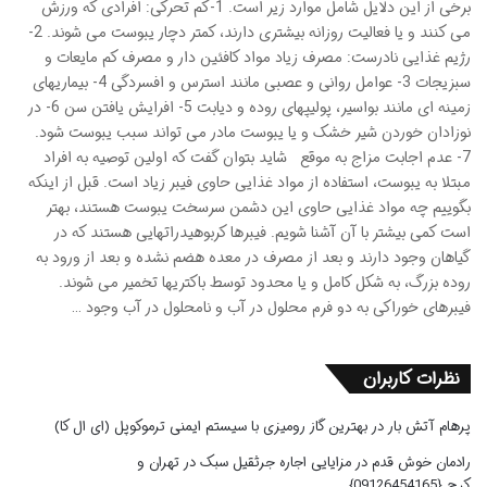
برخی از این دلایل شامل موارد زیر است. 1-کم تحرکی: افرادی که ورزش
می­ کنند و یا فعالیت روزانه بیشتری دارند، کمتر دچار یبوست می­ شوند. 2-
رژیم غذایی نادرست: مصرف زیاد مواد کافئین دار و مصرف کم مایعات و
سبزیجات 3- عوامل روانی و عصبی مانند استرس و افسردگی 4- بیماریهای
زمینه ای مانند بواسیر، پولیپهای روده و دیابت 5- افرایش یافتن سن 6- در
نوزادان خوردن شیر خشک و یا یبوست مادر می­ تواند سبب یبوست شود.
7- عدم اجابت مزاج به موقع شاید بتوان گفت که اولین توصیه به افراد
مبتلا به یبوست، استفاده از مواد غذایی حاوی فیبر زیاد است. قبل از اینکه
بگوییم چه مواد غذایی حاوی این دشمن سرسخت یبوست هستند، بهتر
است کمی بیشتر با آن آشنا شویم. فیبرها کربوهیدراتهایی هستند که در
گیاهان وجود دارند و بعد از مصرف در معده هضم نشده و بعد از ورود به
روده بزرگ، به شکل کامل و یا محدود توسط باکتریها تخمیر می­ شوند.
فیبرهای خوراکی به دو فرم محلول در آب و نامحلول در آب وجود …
نظرات کاربران
پرهام آتش بار
در
بهترین گاز رومیزی با سیستم ایمنی ترموکوپل (ای ال کا)
رادمان خوش قدم
در
مزایایی اجاره جرثقیل سبک در تهران و
کرج {09126454165}