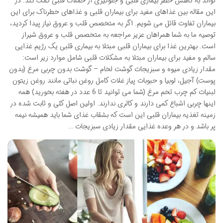
تواند به کاهش خطر بیماری قلبی و جلوگیری از حملات قلبی کمک کند. در
این مقاله بین غذاهای مفید برای بیماران قلبی و غذاهای خطرناک برای این
بیماران تفاوت قائل می شویم. اگر به متخصص قلب و عروق نیاز پیدا کردید،
توصیه ما به شما همراهان عزیز مراجعه به متخصص قلب و عروق شیراز
است. بهترین غذا برای بیماران قلبی مبتلا به بیماری قلبی یک رژیم غذایی
سالم و مفید برای بیماران مبتلا به مشکلات قلبی شامل موارد زیر است:
مقدار زیادی میوه و سبزیجات گوشت لخام – گوشت بدون چربی مرغ (بدون
پوست) آجیل، لوبیا و حبوبات پیاز غلات کامل روغن نباتی مانند روغن زیتون
لبنیات کم چرب تخم مرغ (شما می توانید تا 6 عدد در هفته بخورید) همه
اینها چربی اشباع کمی دارند و کالری ندارند. اولین اصل کلی و ثابت شده در
زمینه تغذیه بیماران قلبی این است که بشقاب غذای شما باید همیشه نیمه
پر باشد و در هر وعده غذایی مقدار زیادی سبزیجات …