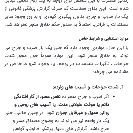
زندگی مشترک با این شخص برای زوجه به یک رنج دائمی تبدیل
شده است. این بدان معناست که صرف گزارش پزشکی قانونی از
یک بار ضرب و جرح، بدون پیگیری کیفری و بدون وجود سایر
مستندات یا قرائن، احتمالاً به صدور حکم طلاق منجر نخواهد شد.
موارد استثنایی و شرایط خاص
با این حال، مواردی وجود دارد که حتی یک بار ضرب و جرح می
تواند به طلاق منجر شود. این موارد عموماً حول محور شدت
جراحات، تأثیرات بلندمدت بر زوجه، یا وجود شروط خاص در
عقدنامه می چرخد:
شدت جراحات و آسیب های وارده:
اگر ضرب و جرح منجر به
نقص عضو
،
از کار افتادگی
دائم یا موقت طولانی مدت
، یا
آسیب های روحی و
روانی عمیق و غیرقابل جبران
شود. در چنین حالتی، حتی
یک بار واقعه نیز می تواند به وضوح مصداق عسر و
حرج باشد. گزارش های دقیق پزشکی قانونی، گواهی