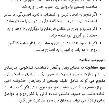
اگر ضرب و جرح با شدت و دفعات بالا اتفاق بیفتد و به
سلامت جسمی یا روانی زن آسیب جدی وارد کند.
اگر منجر به ایجاد ترس و اضطراب دائمی، افسردگی، یا سایر
اختلالات روانی در زن شود که زندگی عادی او را مختل سازد.
اگر ضرب و جرح در مقابل فرزندان یا دیگران رخ دهد و به
حیثیت و آبروی زن لطمه بزند.
اگر با وجود اقدامات درمانی و مشاوره، رفتار خشونت آمیز
زوج ادامه یابد و امیدی به اصلاح نباشد.
مفهوم سوء معاشرت
سوء معاشرت
به معنای رفتار و گفتار نامناسب، تندخویی، بدرفتاری
و عدم رعایت حقوق زوجیت از سوی یکی از طرفین است. این
مفهوم می تواند شامل طیف وسیعی از رفتارهای خشونت آمیز،
اعم از جسمی و کلامی، باشد. ضرب و جرح، حتی اگر یک بار اتفاق
افتاده باشد، در صورت داشتن شدت کافی یا تکرار (ولو با فواصل
زمانی زیاد)، می تواند مصداق بارز سوء معاشرت قرار گیرد.