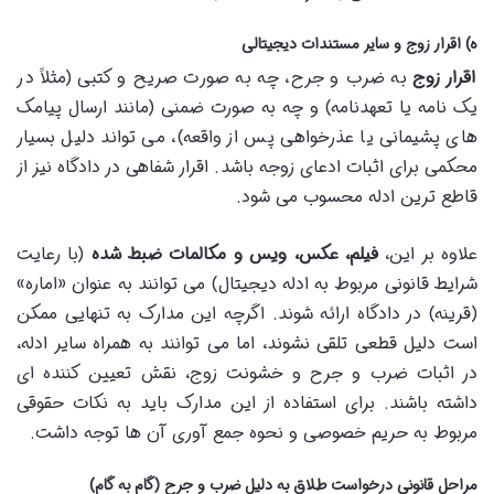
ه) اقرار زوج و سایر مستندات دیجیتالی
اقرار زوج
به ضرب و جرح، چه به صورت صریح و کتبی (مثلاً در
یک نامه یا تعهدنامه) و چه به صورت ضمنی (مانند ارسال پیامک
های پشیمانی یا عذرخواهی پس از واقعه)، می تواند دلیل بسیار
محکمی برای اثبات ادعای زوجه باشد. اقرار شفاهی در دادگاه نیز از
قاطع ترین ادله محسوب می شود.
علاوه بر این،
فیلم، عکس، ویس و مکالمات ضبط شده
(با رعایت
شرایط قانونی مربوط به ادله دیجیتال) می توانند به عنوان «اماره»
(قرینه) در دادگاه ارائه شوند. اگرچه این مدارک به تنهایی ممکن
است دلیل قطعی تلقی نشوند، اما می توانند به همراه سایر ادله،
در اثبات ضرب و جرح و خشونت زوج، نقش تعیین کننده ای
داشته باشند. برای استفاده از این مدارک باید به نکات حقوقی
مربوط به حریم خصوصی و نحوه جمع آوری آن ها توجه داشت.
مراحل قانونی درخواست طلاق به دلیل ضرب و جرح (گام به گام)