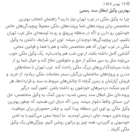
19 بهمن 1404
بهترین وکیل ابطال سند رسمی
چرا به وکیل ملکی در غرب تهران نیاز دارید؟ راهنمای انتخاب بهترین
متخصص برای پرونده‌های شما پرونده‌های ملکی معمولاً پیچیدگی‌های خاص
خودشون رو دارن و اگه در منطقه پررونق و رو به توسعه‌ای مثل غرب تهران
باشیم، این پیچیدگی‌ها دوچندان میشه. توی این شرایط، داشتن یه وکیل
ملکی در غرب تهران که هم متخصص باشه و هم با فضا و قوانین محلی
آشنایی کامل داشته باشه، از نون شب هم واجب‌تره. یک وکیل ملکی خوب
می‌تونه مثل یه سپر محکم از حق و حقوقتون دفاع کنه و خیال شما رو از
بابت سرمایه‌گذاری‌های بزرگ ملکی راحت کنه. غرب تهران با محله‌های
مدرن و پروژه‌های ساختمانی بزرگش، بستر معاملات ملکی زیادیه. از خرید و
فروش آپارتمان و زمین گرفته تا چالش‌های مربوط به سند و قراردادها، هر
کدوم ممکنه دردسرهای خودشون رو داشته باشن. تصور کنید درگیر
پرونده‌ای مثل ابطال سند رسمی شدید؛ بدون کمک یه وکیل متخصص، حل
این مسائل واقعاً دشوار میشه. پس اگه دنبال این هستید که چطور بهترین
وکیل ملکی رو توی این منطقه پیدا کنید و چقدر حضورش برای موفقیت
پرونده‌تون مهمه، جای درستی اومدید. ما اینجا سعی می‌کنیم با یه لحن
خودمونی و کاربردی، همه چیز رو براتون روشن کنیم. ویژگی‌های یک وکیل
ملکی کاربلد …