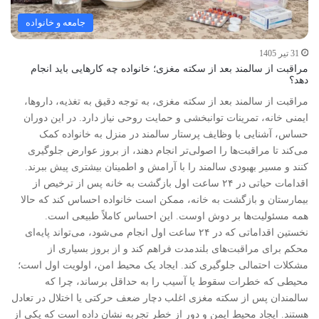
جامعه و خانواده
31 تیر 1405
مراقبت از سالمند بعد از سکته مغزی؛ خانواده چه کارهایی باید انجام
دهد؟
مراقبت از سالمند بعد از سکته مغزی، به توجه دقیق به تغذیه، داروها،
ایمنی خانه، تمرینات توانبخشی و حمایت روحی نیاز دارد. در این دوران
حساس، آشنایی با وظایف پرستار سالمند در منزل به خانواده کمک
می‌کند تا مراقبت‌ها را اصولی‌تر انجام دهند، از بروز عوارض جلوگیری
کنند و مسیر بهبودی سالمند را با آرامش و اطمینان بیشتری پیش ببرند.
اقدامات حیاتی در ۲۴ ساعت اول بازگشت به خانه پس از ترخیص از
بیمارستان و بازگشت به خانه، ممکن است خانواده احساس کند که حالا
همه مسئولیت‌ها بر دوش اوست. این احساس کاملاً طبیعی است.
نخستین اقداماتی که در ۲۴ ساعت اول انجام می‌شود، می‌تواند پایه‌ای
محکم برای مراقبت‌های بلندمدت فراهم کند و از بروز بسیاری از
مشکلات احتمالی جلوگیری کند. ایجاد یک محیط امن، اولویت اول است؛
محیطی که خطرات سقوط یا آسیب را به حداقل برساند، چرا که
سالمندان پس از سکته مغزی اغلب دچار ضعف حرکتی یا اختلال در تعادل
هستند. ایجاد محیط ایمن و دور از خطر تجربه نشان داده است که یکی از