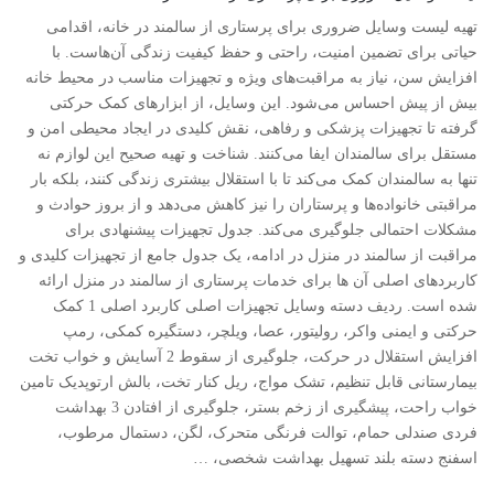
تهیه لیست وسایل ضروری برای پرستاری از سالمند در خانه، اقدامی
حیاتی برای تضمین امنیت، راحتی و حفظ کیفیت زندگی آن‌هاست. با
افزایش سن، نیاز به مراقبت‌های ویژه و تجهیزات مناسب در محیط خانه
بیش از پیش احساس می‌شود. این وسایل، از ابزارهای کمک حرکتی
گرفته تا تجهیزات پزشکی و رفاهی، نقش کلیدی در ایجاد محیطی امن و
مستقل برای سالمندان ایفا می‌کنند. شناخت و تهیه صحیح این لوازم نه
تنها به سالمندان کمک می‌کند تا با استقلال بیشتری زندگی کنند، بلکه بار
مراقبتی خانواده‌ها و پرستاران را نیز کاهش می‌دهد و از بروز حوادث و
مشکلات احتمالی جلوگیری می‌کند. جدول تجهیزات پیشنهادی برای
مراقبت از سالمند در منزل در ادامه، یک جدول جامع از تجهیزات کلیدی و
کاربردهای اصلی آن ها برای خدمات پرستاری از سالمند در منزل ارائه
شده است. ردیف دسته وسایل تجهیزات اصلی کاربرد اصلی 1 کمک
حرکتی و ایمنی واکر، رولیتور، عصا، ویلچر، دستگیره کمکی، رمپ
افزایش استقلال در حرکت، جلوگیری از سقوط 2 آسایش و خواب تخت
بیمارستانی قابل تنظیم، تشک مواج، ریل کنار تخت، بالش ارتوپدیک تامین
خواب راحت، پیشگیری از زخم بستر، جلوگیری از افتادن 3 بهداشت
فردی صندلی حمام، توالت فرنگی متحرک، لگن، دستمال مرطوب،
اسفنج دسته بلند تسهیل بهداشت شخصی، …