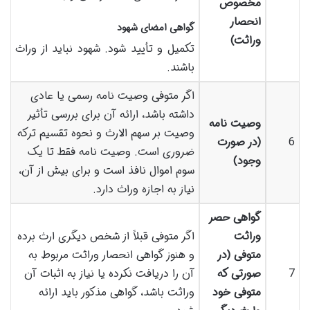
مخصوص
انحصار
گواهی امضای شهود
وراثت)
تکمیل و تأیید شود. شهود نباید از وراث
باشند.
اگر متوفی وصیت نامه رسمی یا عادی
داشته باشد، ارائه آن برای بررسی تأثیر
وصیت نامه
وصیت بر سهم الارث و نحوه تقسیم ترکه
6
(در صورت
ضروری است. وصیت نامه فقط تا یک
وجود)
سوم اموال نافذ است و برای بیش از آن،
نیاز به اجازه وراث دارد.
گواهی حصر
وراثت
اگر متوفی قبلاً از شخص دیگری ارث برده
متوفی (در
و هنوز گواهی انحصار وراثت مربوط به
7
صورتی که
آن را دریافت نکرده یا نیاز به اثبات آن
متوفی خود
وراثت باشد، گواهی مذکور باید ارائه