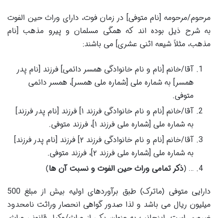
مرحوم/مرحومه [نام متوفی] در زمان فوت، دارای وراث حین الفوت
به شرح ذیل بوده اند که همگی مسلمان و پیرو مذهب [نام
مذهب، مثلاً شیعه اثنی عشری] می باشند:
آقا/خانم [نام و نام خانوادگی همسر دائمی] فرزند [نام پدر
همسر] به شماره ملی [شماره ملی همسر]، همسر دائمی
متوفی.
آقا/خانم [نام و نام خانوادگی فرزند ۱] فرزند [نام پدر فرزند]
به شماره ملی [شماره ملی فرزند ۱]، فرزند متوفی.
آقا/خانم [نام و نام خانوادگی فرزند ۲] فرزند [نام پدر فرزند]
به شماره ملی [شماره ملی فرزند ۲]، فرزند متوفی.
… (
ذکر تمامی وراث حین الفوت و نسبت آن ها
)
دارایی متوفی (ماترک) طبق برآوردهای اولیه بیش از مبلغ 500
میلیون ریال می باشد و لذا صدور گواهی انحصار وراثت نامحدود
ضروری است. اینجانب به عنوان یکی از وراث/وکیل قانونی وراث،