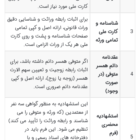
کارت ملی مورد نیاز است.
برای اثبات رابطه وراثت و شناسایی دقیق
شناسنامه و
وراث قانونی، ارائه اصل و کپی تمامی
3
کارت ملی
صفحات شناسنامه و پشت و روی کارت
تمامی ورثه
ملی هر یک از وراث الزامی است.
عقدنامه
اگر متوفی همسر دائم داشته باشد، برای
دائم همسر
اثبات رابطه زوجیت و تعیین سهم الارث
4
متوفی (در
همسر (زوجه یا زوج)، ارائه اصل و کپی
صورت
عقدنامه دائم ضروری است.
وجود)
این استشهادیه به منظور گواهی سه نفر
از معتمدین (که ورثه و متوفی را می
استشهادیه
شناسند و رابطه وراثت را تأیید می کنند)
محضری
تنظیم می شود. این فرم باید در
(فرم
5
دفترخانه های اسناد رسمی و با