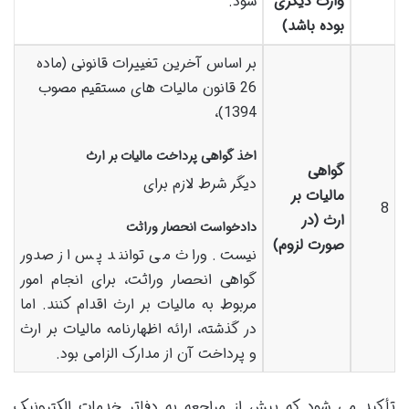
وارث دیگری
شود.
بوده باشد)
بر اساس آخرین تغییرات قانونی (ماده
26 قانون مالیات های مستقیم مصوب
1394)،
اخذ گواهی پرداخت مالیات بر ارث
گواهی
دیگر شرط لازم برای
مالیات بر
8
ارث (در
دادخواست انحصار وراثت
صورت لزوم)
نیست. وراث می توانند پس از صدور
گواهی انحصار وراثت، برای انجام امور
مربوط به مالیات بر ارث اقدام کنند. اما
در گذشته، ارائه اظهارنامه مالیات بر ارث
و پرداخت آن از مدارک الزامی بود.
تأکید می شود که پیش از مراجعه به دفاتر خدمات الکترونیک