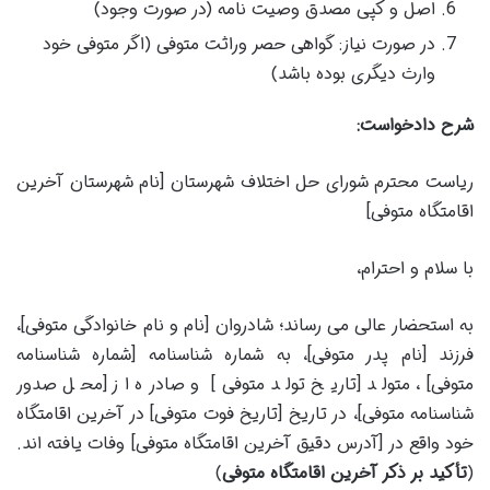
اصل و کپی مصدق وصیت نامه (در صورت وجود)
در صورت نیاز: گواهی حصر وراثت متوفی (اگر متوفی خود
وارث دیگری بوده باشد)
شرح دادخواست:
ریاست محترم شورای حل اختلاف شهرستان [نام شهرستان آخرین
اقامتگاه متوفی]
با سلام و احترام،
به استحضار عالی می رساند؛ شادروان [نام و نام خانوادگی متوفی]،
فرزند [نام پدر متوفی]، به شماره شناسنامه [شماره شناسنامه
متوفی]، متولد [تاریخ تولد متوفی] و صادره از [محل صدور
شناسنامه متوفی]، در تاریخ [تاریخ فوت متوفی] در آخرین اقامتگاه
خود واقع در [آدرس دقیق آخرین اقامتگاه متوفی] وفات یافته اند.
(
تأکید بر ذکر آخرین اقامتگاه متوفی
)