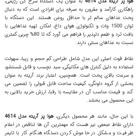
هوا پز آریته مدل 4614
به عنوان یک دستگاه سرخ کن رژیمی،
راهکاری کارآمد و مقرون به صرفه برای افرادی است که به دنبال
پخت غذاهای سالم تر با حداقل روغن هستند. این دستگاه با
توان 1500 وات و تکنولوژی هوای داغ، امکان تهیه غذاهایی با
بافت ترد و طعم دلپذیر را فراهم می آورد که تا 80% چربی کمتری
نسبت به غذاهای سنتی دارند.
نقاط قوت اصلی این مدل شامل طراحی کم حجم و زیبا، سهولت
استفاده به دلیل کنترل های مکانیکی، سبد نچسب و قابل شستشو،
و سرعت بالای پخت است. همچنین، اعتبار برند آریته به عنوان
بخشی از گروه دلونگی، کیفیت ساخت قابل قبولی را تضمین می
کند و قیمت مناسب آن در مقایسه با رقبا، ارزش خرید بالایی به
این محصول می بخشد.
با این حال، مانند هر محصول دیگری،
هوا پز آریته مدل 4614
دارای نقاط ضعفی نیز هست که مهمترین آن ها تناقض در اعلام
ظرفیت و مشکل در خاموش کردن دستگاه هنگام کار با تایمر