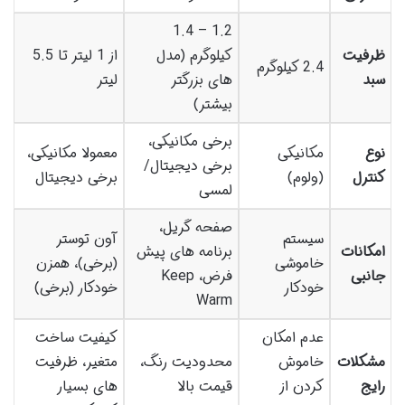
1.2 – 1.4
ظرفیت
کیلوگرم (مدل
از 1 لیتر تا 5.5
2.4 کیلوگرم
سبد
های بزرگتر
لیتر
بیشتر)
برخی مکانیکی،
نوع
مکانیکی
معمولا مکانیکی،
برخی دیجیتال/
کنترل
(ولوم)
برخی دیجیتال
لمسی
صفحه گریل،
سیستم
آون توستر
امکانات
برنامه های پیش
خاموشی
(برخی)، همزن
جانبی
فرض، Keep
خودکار
خودکار (برخی)
Warm
عدم امکان
کیفیت ساخت
مشکلات
خاموش
محدودیت رنگ،
متغیر، ظرفیت
رایج
کردن از
قیمت بالا
های بسیار