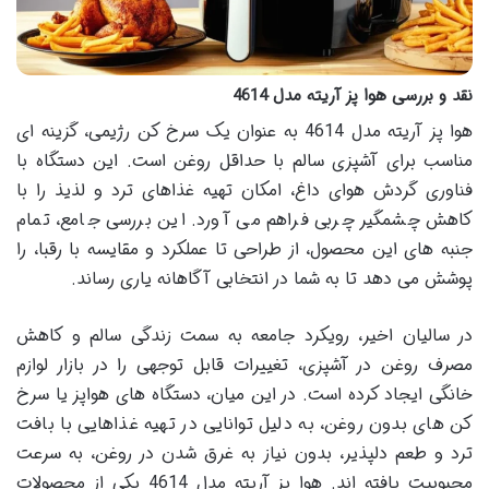
نقد و بررسی هوا پز آریته مدل 4614
هوا پز آریته مدل 4614 به عنوان یک سرخ کن رژیمی، گزینه ای
مناسب برای آشپزی سالم با حداقل روغن است. این دستگاه با
فناوری گردش هوای داغ، امکان تهیه غذاهای ترد و لذیذ را با
کاهش چشمگیر چربی فراهم می آورد. این بررسی جامع، تمام
جنبه های این محصول، از طراحی تا عملکرد و مقایسه با رقبا، را
پوشش می دهد تا به شما در انتخابی آگاهانه یاری رساند.
در سالیان اخیر، رویکرد جامعه به سمت زندگی سالم و کاهش
مصرف روغن در آشپزی، تغییرات قابل توجهی را در بازار لوازم
خانگی ایجاد کرده است. در این میان، دستگاه های هواپز یا سرخ
کن های بدون روغن، به دلیل توانایی در تهیه غذاهایی با بافت
ترد و طعم دلپذیر، بدون نیاز به غرق شدن در روغن، به سرعت
محبوبیت یافته اند. هوا پز آریته مدل 4614 یکی از محصولات