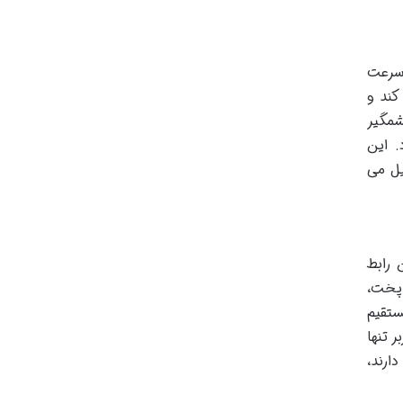
پرسرعت
کند و
شمگیر
ارد. این
بدیل می
 این رابط
 پخت،
ستقیم
 تنها
ارند،