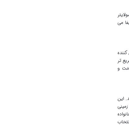
لایتر
فا می
کننده
یع تر
اخت و
ده طبخ کند. این
زمینی
نواده
نتخاب