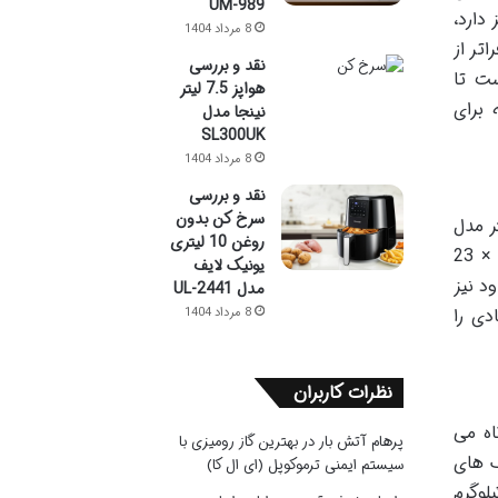
UM-989
دارد،
8 مرداد 1404
تر از
نقد و بررسی
ت تا
هواپز 7.5 لیتر
AS انتخابی هوشمندانه برای
نینجا مدل
SL300UK
8 مرداد 1404
نقد و بررسی
سرخ کن بدون
ر مدل
روغن 10 لیتری
AS-69 با ظاهری مشکی و براق، جلوه ای مدرن و مینیمال به آشپزخانه می بخشد. ابعاد دستگاه، تقریباً 54 × 31 × 23
یونیک لایف
د نیز
مدل UL-2441
دی را
8 مرداد 1404
نظرات کاربران
اه می
پرهام آتش بار
در
بهترین گاز رومیزی با
ک های
سیستم ایمنی ترموکوپل (ای ال کا)
باید کیلوگرم