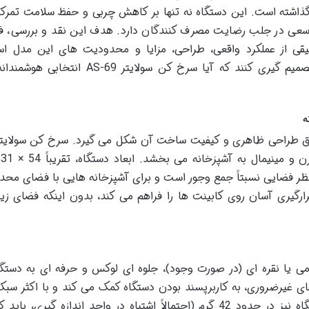
 گذاشته است. این دستگاه نه تنها بر کاهش چربی و حفظ سلامت تمرکز 
، سعی در جلب رضایت مصرف کنندگان دارد. هدف این نقد و بررسی، فرا
ی از عملکرد واقعی، طراحی، مزایا و محدودیت های این مدل اس
مخاطبان بتوانند با دیدی جامع و آگاهانه، تصمیم گیری کنند که آیا سرخ کن سولایتر -69
ه
 طریق طراحی ظاهری و کیفیت ساخت آن شکل می گیرد. سرخ کن سولایت
ر فضایی نسبتاً جمع وجور است و برای آشپزخانه هایی با فضای محدو
رگیری آسان روی کابینت ها را فراهم می کند، بدون اینکه فضای زیا
 یا نقره ای (در صورت وجود)، جلوه ای لوکس و حرفه ای به دستگ
غیرضروری، به کاربرپسند بودن دستگاه کمک می کند و با اکثر سب
دکوراسیون آشپزخانه همخوانی دارد. وزن دستگاه نیز در حدود 42 گرم (احتمالاً اشتباه در واحد اندازه گیری، 