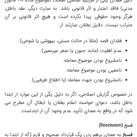
دلیل فقدان یکی از شرایط اساسی صحت (موضوع ماده ۱۹۰ قانون
مدنی) فاقد اعتبار و اثر قانونی باشد. به عبارت دیگر، عقد باطل،
هرگز وجود حقوقی پیدا نکرده است و هیچ اثر قانونی بر آن
مترتب نیست. دلایل بطلان عبارتند از:
فقدان قصد (مثلاً در حالت مستی، بیهوشی یا شوخی).
عدم اهلیت (مانند جنون یا صغر غیرممیز).
نامشروع بودن موضوع معامله.
نامعین بودن موضوع معامله.
نامشروع بودن جهت معامله (با اطلاع طرفین).
در خصوص گزارش اصلاحی، اگر به دلیل یکی از این موارد از ابتدا
باطل باشد، دعوای خواسته اعلام بطلان یا ابطال آن مطرح می
شود که در واقع به معنای تأیید عدم وجود آن از ابتداست.
فسخ (Rescission)
فسخ
به معنای برهم زدن یک قرارداد صحیح و لازم (که از ابتدا به