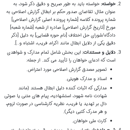
خواسته:
خواسته باید به طور صریح و دقیق ذکر شود، به
عنوان مثال: تقاضای صدور حکم بر ابطال گزارش اصلاحی به
شماره پرونده کلاسه [شماره پرونده اصلی گزارش اصلاحی]
مورخ [تاریخ گزارش اصلاحی] صادره از شعبه [شماره شعبه]
دادگاه/شورای حل اختلاف [نام حوزه قضایی] به دلیل [ذکر
دقیق یکی از دلایل ابطال مانند اکراه، فریب، اشتباه و…].
دلایل و مستندات:
این بخش شامل تمام مدارک و شواهدی
است که ادعای خواهان را تأیید می کند. از جمله:
تصویر مصدق گزارش اصلاحی مورد اعتراض.
اسناد و مدارک هویتی.
مدارکی که اثبات کننده دلیل ابطال هستند (مانند
شهادت نامه شهود، استشهادیه، پیام های متنی یا صوتی
دال بر تهدید یا فریب، نظریه کارشناسی در صورت لزوم،
و هر مدرک کتبی دیگر).
کارت ملی خواهان.