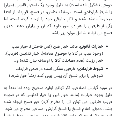
درستی تشکیل شده است) به دلیل وجود یک اختیار قانونی (خیار)
یا شرط قراردادی است. برخلاف بطلان، در فسخ، قرارداد از ابتدا
صحیحاً منعقد شده و آثار حقوقی خود را ایجاد کرده است، اما
یکی از طرفین یا هر دو، حق دارند که آن را پایان دهند. دلایل
فسخ می توانند شامل موارد زیر باشند:
خیارات قانونی:
مانند خیار غبن (ضرر فاحش)، خیار عیب
(وجود عیب در کالا یا موضوع معامله)، خیار تدلیس (فریب)،
خیار رؤیت (عدم مطابقت کالا با اوصاف بیان شده) و… .
شروط قراردادی:
طرفین ممکن است در ضمن قرارداد،
شروطی را برای فسخ آن پیش بینی کنند (مثلاً خیار شرط).
در مورد گزارش اصلاحی، اگر توافق اولیه صحیح بوده اما بعداً به
دلیل وجود خیارات (مانند خیار غبن یا خیار تدلیس که در صورت
فریب طرفین می توان آن را مطرح کرد) حق فسخ ایجاد شده
باشد، دعوای اعلام فسخ یا فسخ گزارش اصلاحی مطرح می شود.
لازم به ذکر است که ماده ۷۶۱ قانون مدنی صلح بر دعوا را غالباً