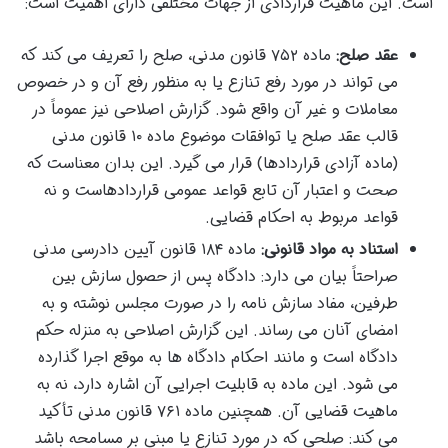
است. این ماهیت قراردادی از جهات مختلفی دارای اهمیت است:
عقد صلح:
ماده ۷۵۲ قانون مدنی، صلح را تعریف می کند که
می تواند در مورد رفع تنازع یا به منظور رفع آن و در خصوص
معاملات و غیر آن واقع شود. گزارش اصلاحی نیز عموماً در
قالب عقد صلح یا توافقات موضوع ماده ۱۰ قانون مدنی
(ماده آزادی قراردادها) قرار می گیرد. این بدان معناست که
صحت و اعتبار آن تابع قواعد عمومی قراردادهاست و نه
قواعد مربوط به احکام قضایی.
استناد به مواد قانونی:
ماده ۱۸۴ قانون آیین دادرسی مدنی
صراحتاً بیان می دارد: دادگاه پس از حصول سازش بین
طرفین، مفاد سازش نامه را در صورت مجلس نوشته و به
امضای آنان می رساند. این گزارش اصلاحی به منزله حکم
دادگاه است و مانند احکام دادگاه ها به موقع اجرا گذارده
می شود. این ماده به قابلیت اجرایی آن اشاره دارد، نه به
ماهیت قضایی آن. همچنین ماده ۷۶۱ قانون مدنی تأکید
می کند: صلحی که در مورد تنازع یا مبنی بر مسامحه باشد