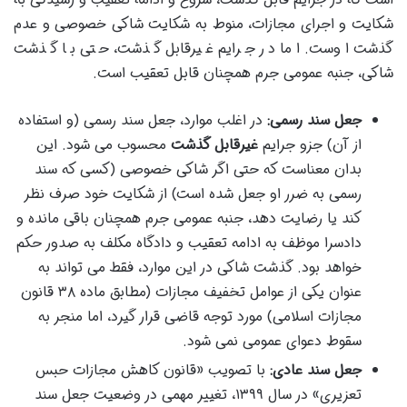
شکایت و اجرای مجازات، منوط به شکایت شاکی خصوصی و عدم
گذشت اوست. اما در جرایم غیرقابل گذشت، حتی با گذشت
شاکی، جنبه عمومی جرم همچنان قابل تعقیب است.
جعل سند رسمی:
در اغلب موارد، جعل سند رسمی (و استفاده
از آن) جزو جرایم
غیرقابل گذشت
محسوب می شود. این
بدان معناست که حتی اگر شاکی خصوصی (کسی که سند
رسمی به ضرر او جعل شده است) از شکایت خود صرف نظر
کند یا رضایت دهد، جنبه عمومی جرم همچنان باقی مانده و
دادسرا موظف به ادامه تعقیب و دادگاه مکلف به صدور حکم
خواهد بود. گذشت شاکی در این موارد، فقط می تواند به
عنوان یکی از عوامل تخفیف مجازات (مطابق ماده ۳۸ قانون
مجازات اسلامی) مورد توجه قاضی قرار گیرد، اما منجر به
سقوط دعوای عمومی نمی شود.
جعل سند عادی:
با تصویب «قانون کاهش مجازات حبس
تعزیری» در سال ۱۳۹۹، تغییر مهمی در وضعیت جعل سند