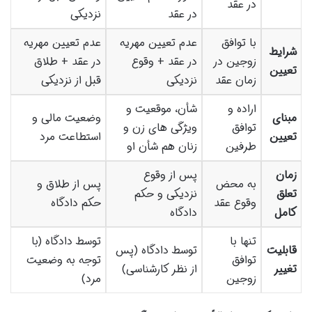
در عقد
در عقد
نزدیکی
با توافق
عدم تعیین مهریه
عدم تعیین مهریه
شرایط
زوجین در
در عقد + وقوع
در عقد + طلاق
تعیین
زمان عقد
نزدیکی
قبل از نزدیکی
اراده و
شأن، موقعیت و
مبنای
وضعیت مالی و
توافق
ویژگی های زن و
تعیین
استطاعت مرد
طرفین
زنان هم شأن او
زمان
پس از وقوع
به محض
پس از طلاق و
تعلق
نزدیکی و حکم
وقوع عقد
حکم دادگاه
کامل
دادگاه
تنها با
توسط دادگاه (با
قابلیت
توسط دادگاه (پس
توافق
توجه به وضعیت
تغییر
از نظر کارشناسی)
زوجین
مرد)