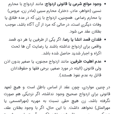
وجود موانع شرعی یا قانونی ازدواج:
مانند ازدواج با محارم
نسبی (خواهر، مادر، دختر)، محارم سببی (مادر زن، عروس)
یا محارم رضاعی. همچنین، ازدواج با زنی که در عده طلاق یا
وفات دیگری است، در حالی که مرد از آن آگاه باشد، موجب
بطلان عقد می شود.
فقدان قصد انشا یا رضا:
اگر یکی از طرفین یا هر دو، قصد
واقعی برای ازدواج نداشته باشند یا رضایت آن ها تحت
اکراه و اجبار شدید حاصل شده باشد.
عدم اهلیت طرفین:
مانند ازدواج مجنون، یا صغیر بدون اذن
ولی قانونی (البته در مورد صغیر، برخی فقها و حقوقدانان
قائل به عدم نفوذ هستند).
در چنین مواردی، چون عقد از اساس باطل است و هیچ تعهد
قانونی برای ازدواج صحیح وجود نداشته، اگر نزدیکی هم صورت
نگرفته باشد، زن هیچ حقی نسبت به مهریه (مهرالمسمی یا
مهرالمثل) نخواهد داشت. با این حال، اگر با وجود بطلان عقد،