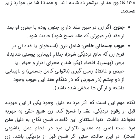
۱۱۲۸ قانون مدنی برشمرده شده اند و عمدتاً شامل موارد زیر
هستند:
جنون:
اگر زن در حین عقد دارای جنون بوده یا جنون او بعد
از عقد (در صورتی که عقد فسخ شود) حادث شود.
عیوب جسمانی خاص:
شامل قرن (استخوان یا غده ای در
فرج زن که مانع نزدیکی شود)، جذام (بیماری پوستی شدید)،
برص (پیسی)، افضاء (یکی شدن مجرای ادرار و حیض یا
حیض و غائط)، زمین گیری (ناتوانی کامل جسمی) و نابینایی
از دو چشم (در صورتی که در هنگام عقد این عیوب وجود
داشته و از آن ها مخفی شده باشد).
نکته مهم این است که اگر مرد به دلیل وجود یکی از این عیوب،
قبل از وقوع نزدیکی، عقد را فسخ کند، زن هیچ حقی به مهریه
نخواهد داشت. تنها استثنای این قاعده، فسخ نکاح به دلیل
عنن
مرد
است (عنن به معنای ناتوانی مرد در انجام عمل زناشویی
است). در این حالت، حتی اگر فسخ قبل از نزدیکی باشد، زن