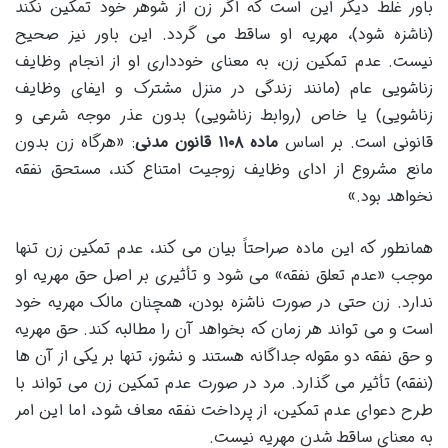
باور غلط دیگر این است که اگر زن از شوهر خود تمکین نکند
(ناشزه شود)، مهریه او ساقط می گردد. این باور نیز صحیح
نیست. عدم تمکین زن، به معنای خودداری او از انجام وظایف
زناشویی عام (مانند زندگی در منزل مشترک و ایفای وظایف
زناشویی) یا خاص (روابط زناشویی) بدون عذر موجه شرعی و
قانونی است. بر اساس
ماده ۱۱۰۸ قانون مدنی
: «هرگاه زن بدون
مانع مشروع از ادای وظایف زوجیت امتناع کند، مستحق نفقه
نخواهد بود.»
همانطور که این ماده صراحتاً بیان می کند، عدم تمکین زن تنها
موجب «عدم تعلق نفقه» می شود و تأثیری بر اصل حق مهریه او
ندارد. زن حتی در صورت ناشزه بودن، همچنان مالک مهریه خود
است و می تواند هر زمان که بخواهد آن را مطالبه کند. حق مهریه
و حق نفقه دو مقوله جداگانه هستند و نشوز، تنها بر یکی از آن ها
(نفقه) تأثیر می گذارد. مرد در صورت عدم تمکین زن می تواند با
طرح دعوای عدم تمکین، از پرداخت نفقه معاف شود، اما این امر
به معنای ساقط شدن مهریه نیست.