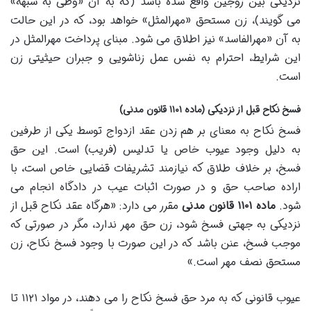
نزدیکی بین زوجین واقع شده باشد (که به آن «وطی به شبهه»
می گویند)، زن مستحق «مهرالمثل» خواهد بود، که در این حالت
به آن «مهرالفاسد» نیز اطلاق می شود. مبنای پرداخت مهرالمثل در
این شرایط، احترام به نفس عمل زناشویی و جبران حیثیتی زن
است.
فسخ نکاح قبل از نزدیکی (ماده ۱۱۰۱ قانون مدنی)
فسخ نکاح به معنای بر هم زدن عقد ازدواج توسط یکی از طرفین
به دلیل وجود عیوب خاص یا تدلیس (فریب) است. این حق
فسخ، بر خلاف طلاق که نیازمند تشریفات قضایی خاص است، با
اراده صاحب حق و در صورت اثبات عیب در دادگاه انجام می
شود.
ماده ۱۱۰۱ قانون مدنی
مقرر می دارد: «هرگاه عقد نکاح قبل از
نزدیکی به جهتی فسخ شود، زن حق مهر ندارد، مگر در صورتی که
موجب فسخ، عنن باشد که در این صورت با وجود فسخ نکاح، زن
مستحق نصف مهر است.»
عیوب قانونی که به مرد حق فسخ نکاح را می دهند، در مواد ۱۱۲۱ تا