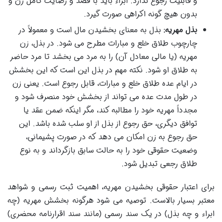
و قابلیت رجوع ندارد. ابراء باید با قصد و رضایت کامل زن و
بدون هیچ گونه اکراهی صورت گیرد.
بذل مهریه:
بذل به معنای بخشیدن مال است و معمولاً در
چارچوب طلاق خلع و مبارات مطرح می شود. در بذل، زن
مهریه (یا مالی معادل آن) را به مرد می بخشد تا مرد حاضر
به طلاق او شود. نکته مهم در بذل این است که این بخشش
در ایام عده طلاق خلع و مبارات، قابل رجوع است. یعنی زن
در طول مدت عده می تواند از بخشش خود منصرف شود و
مجدداً مهریه خود را مطالبه کند، مگر اینکه ضمن عقد یا
توافق دیگری، حق رجوع از بذل از او سلب شده باشد. این
حق رجوع به زن امکان می دهد که در صورت پشیمانی،
وضعیت حقوقی خود را به حالت سابق بازگرداند و به نوع
طلاق رجعی تبدیل شود.
برای اعتبار حقوقی بخشیدن مهریه، اهمیت ثبت رسمی و شواهد
معتبر بسیار بالاست. توصیه می شود هرگونه بخشش مهریه (چه
ابراء و چه بذل) در یک سند رسمی (مانند سند اقرارنامه محضری)