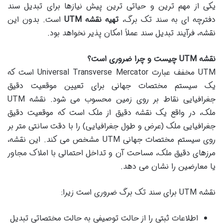
یکی از مهم ترین و حیاتی ترین پیش نیازها برای تبدیل سند
دفترچه ای به سند تک برگ،
تهیه نقشه UTM
است. بدون این
نقشه، فرآیند تبدیل سند عملاً امکان پذیر نخواهد بود.
نقشه UTM چیست و چرا ضروری است؟
UTM مخفف عبارت Universal Transverse Mercator است که
یک سیستم مختصات جهانی برای تعیین موقعیت دقیق
جغرافیایی نقاط بر روی زمین محسوب می شود. نقشه UTM
ملک، در واقع یک نقشه دقیق از ملک است که موقعیت دقیق
جغرافیایی ملک (عرض و طول جغرافیایی) را با دقت سانتی متر بر
روی سیستم مختصات جهانی UTM مشخص می کند. این نقشه،
مرزهای دقیق ملک، مساحت آن و تداخل احتمالی با املاک مجاور
یا معارضین را نشان می دهد.
نقشه UTM برای سند تک برگ ضروری است زیرا:
اطلاعات ثبتی را از حالت توصیفی به حالت مختصاتی تبدیل