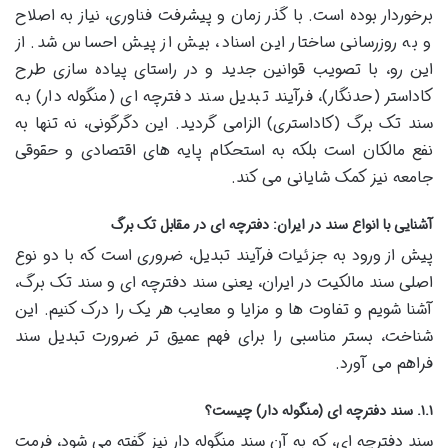
برخوردار بوده است. با گذر زمان و پیشرفت فناوری، نیاز به اصلاح
و به روزرسانی ساختار این اسناد، بیش از پیش احساس شد. از
این رو، با تصویب قوانین جدید و در راستای پیاده سازی طرح
کاداستر (حدنگار)، فرآیند تبدیل سند دفترچه ای (منگوله دار) به
سند تک برگ (کاداستری) الزامی گردید. این دگرگونی، نه تنها به
نفع مالکان است بلکه به استحکام پایه های اقتصادی و حقوقی
جامعه نیز کمک شایانی می کند.
آشنایی با انواع سند در ایران: دفترچه ای در مقابل تک برگ
پیش از ورود به جزئیات فرآیند تبدیل، ضروری است که با دو نوع
اصلی سند مالکیت در ایران، یعنی سند دفترچه ای و سند تک برگ،
آشنا شویم و تفاوت ها و مزایا و معایب هر یک را درک کنیم. این
شناخت، بستر مناسبی را برای فهم عمیق تر ضرورت تبدیل سند
فراهم می آورد.
۱.۱. سند دفترچه ای (منگوله دار) چیست؟
سند دفترچه ای، که به آن سند منگوله دار نیز گفته می شود، فرمت