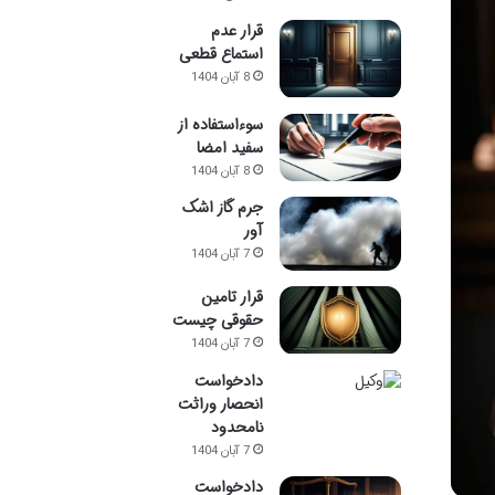
قرار عدم
استماع قطعی
8 آبان 1404
سوءاستفاده از
سفید امضا
8 آبان 1404
جرم گاز اشک
آور
7 آبان 1404
قرار تامین
حقوقی چیست
7 آبان 1404
دادخواست
انحصار وراثت
نامحدود
7 آبان 1404
دادخواست