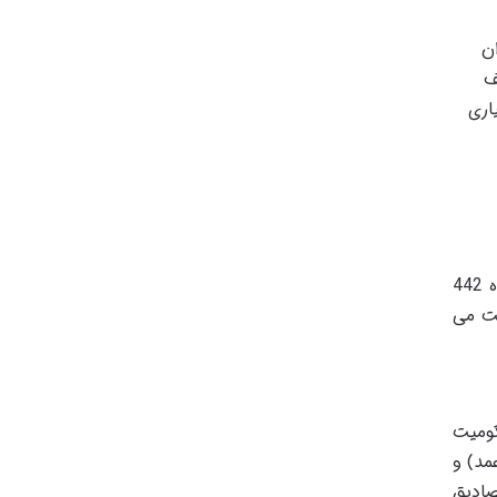
ن
ف
اری
برای اینکه یک محکوم علیه بتواند از امتیاز تسلیم به رأی بهره مند شود، می بایست تمامی شرایط قانونی مندرج در ماده 442
ست می
کومیت
مد) و
صادیق