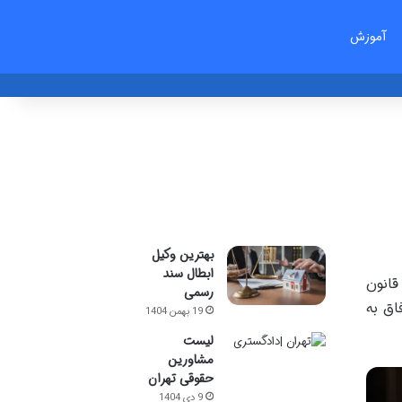
آموزش
بهترین وکیل
ابطال سند
به رای دادگاه، پذیرش حکم محکومیت تعزیری پیش از مهلت تجدیدنظرخواهی است که به موجب ماده 442 قانون
رسمی
اق به
19 بهمن 1404
لیست
مشاورین
حقوقی تهران
9 دی 1404