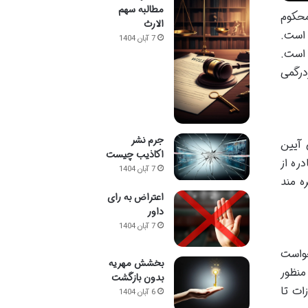
مطالبه سهم
محکوم
الارث
وین شده است.
7 آبان 1404
 است.
درگمی
جرم نشر
 آیین
اکاذیب چیست
ره از
7 آبان 1404
ه مند
اعتراض به رای
داور
7 آبان 1404
خواست
بخشش مهریه
منظور
بدون بازگشت
ات تا
6 آبان 1404