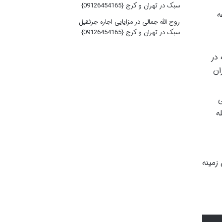
سبک در تهران و کرج {09126454165}
ه
روح الله جمالی
در
مزایایی اجاره جرثقیل
سبک در تهران و کرج {09126454165}
در
ان
ی
ه
ین زمینه