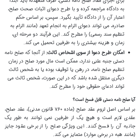
برای اجرای مفاد صلح نامه دستی، طرف متعهدله باید ابتدا
به دادگاه مراجعه کرده و با طرح دعوای اثبات صحت صلح،
اعتبار آن را از دادگاه تأیید بگیرد. سپس، بر اساس حکم
صادره، می تواند دعوای الزام به انجام تعهد (مانند الزام به
تنظیم سند رسمی) را مطرح کند. این فرآیند دو مرحله ای،
زمان و هزینه بیشتری را به طرفین تحمیل می کند.
امکان طرح دعوا از سوی اشخاص ثالث:
از آنجا که صلح نامه
دستی جنبه علنی ندارد، ممکن است مال مورد صلح در زمان
تنظیم صلح نامه، در رهن یا توقیف بوده یا به شخص ثالث
دیگری منتقل شده باشد که در این صورت، شخص ثالث می
تواند ادعای حقوقی خود را مطرح کند.
آیا صلح نامه دستی قابل فسخ است؟
بر اساس اصل لزوم عقد صلح (ماده ۷۶۰ قانون مدنی)، عقد صلح،
عقدی لازم است و هیچ یک از طرفین نمی توانند به طور یک
جانبه آن را فسخ کنند. این ویژگی صلح را از برخی عقود جایز
(مانند هبه در برخی موارد) متمایز می کند.