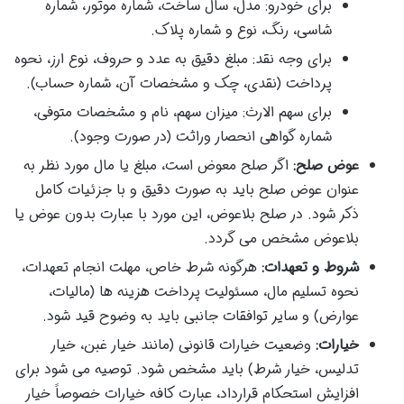
برای خودرو: مدل، سال ساخت، شماره موتور، شماره
شاسی، رنگ، نوع و شماره پلاک.
برای وجه نقد: مبلغ دقیق به عدد و حروف، نوع ارز، نحوه
پرداخت (نقدی، چک و مشخصات آن، شماره حساب).
برای سهم الارث: میزان سهم، نام و مشخصات متوفی،
شماره گواهی انحصار وراثت (در صورت وجود).
عوض صلح:
اگر صلح معوض است، مبلغ یا مال مورد نظر به
عنوان عوض صلح باید به صورت دقیق و با جزئیات کامل
ذکر شود. در صلح بلاعوض، این مورد با عبارت بدون عوض یا
بلاعوض مشخص می گردد.
شروط و تعهدات:
هرگونه شرط خاص، مهلت انجام تعهدات،
نحوه تسلیم مال، مسئولیت پرداخت هزینه ها (مالیات،
عوارض) و سایر توافقات جانبی باید به وضوح قید شود.
خیارات:
وضعیت خیارات قانونی (مانند خیار غبن، خیار
تدلیس، خیار شرط) باید مشخص شود. توصیه می شود برای
افزایش استحکام قرارداد، عبارت کافه خیارات خصوصاً خیار