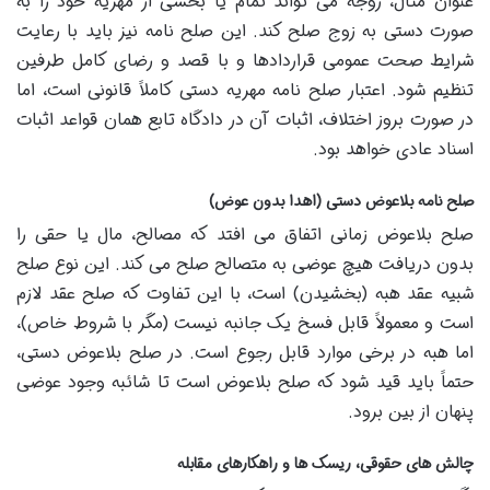
عنوان مثال، زوجه می تواند تمام یا بخشی از مهریه خود را به
صورت دستی به زوج صلح کند. این صلح نامه نیز باید با رعایت
شرایط صحت عمومی قراردادها و با قصد و رضای کامل طرفین
تنظیم شود. اعتبار صلح نامه مهریه دستی کاملاً قانونی است، اما
در صورت بروز اختلاف، اثبات آن در دادگاه تابع همان قواعد اثبات
اسناد عادی خواهد بود.
صلح نامه بلاعوض دستی (اهدا بدون عوض)
صلح بلاعوض زمانی اتفاق می افتد که مصالح، مال یا حقی را
بدون دریافت هیچ عوضی به متصالح صلح می کند. این نوع صلح
شبیه عقد هبه (بخشیدن) است، با این تفاوت که صلح عقد لازم
است و معمولاً قابل فسخ یک جانبه نیست (مگر با شروط خاص)،
اما هبه در برخی موارد قابل رجوع است. در صلح بلاعوض دستی،
حتماً باید قید شود که صلح بلاعوض است تا شائبه وجود عوضی
پنهان از بین برود.
چالش های حقوقی، ریسک ها و راهکارهای مقابله