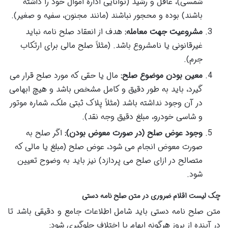
شمسی)، عاقل و رشید (توانایی اداره اموال خود را داشته
باشند) بوده و محجور نباشند (مانند مجنون، سفیه و صغیر).
مشروعیت جهت معامله:
هدف از انعقاد صلح نامه نباید
غیرقانونی یا نامشروع باشد. (مثلاً صلح مالی برای ارتکاب
جرم).
معین بودن موضوع صلح:
مال یا حقی که مورد صلح قرار می
گیرد، باید به طور دقیق و کامل مشخص باشد و هیچ ابهامی
در آن وجود نداشته باشد (مثلاً پلاک ثبتی ملک، شماره موتور
و شاسی خودرو، مبلغ دقیق وجه نقد).
وجود عوض صلح (در صورت معوض بودن):
اگر صلح به
صورت معوض انجام می شود، عوض صلح (مبلغ یا مالی که
متصالح در ازای صلح می پردازد) نیز باید به وضوح تعیین
شود.
چک لیست اقلام ضروری در متن صلح نامه دستی
متن صلح نامه دستی باید شامل اطلاعات جامع و دقیقی باشد تا
در آینده از بروز هرگونه ابهام یا اختلاف جلوگیری شود: