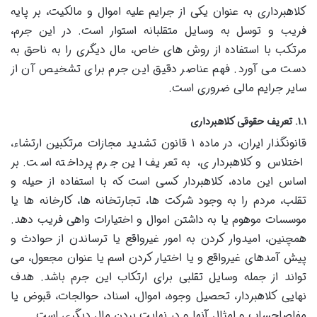
کلاهبرداری به عنوان یکی از جرایم علیه اموال و مالکیت، بر پایه
فریب و توسل به وسایل متقلبانه استوار است. در این جرم،
مرتکب با استفاده از روش های خاص، مال دیگری را به ناحق به
دست می آورد. فهم عناصر دقیق این جرم برای تشخیص آن از
سایر جرایم مالی ضروری است.
۱.۱. تعریف حقوقی کلاهبرداری
قانونگذار ایران، در ماده ۱ قانون تشدید مجازات مرتکبین ارتشاء،
اختلاس و کلاهبرداری، به تعریف این جرم پرداخته است. بر
اساس این ماده، کلاهبردار کسی است که با استفاده از حیله و
تقلب، مردم را به وجود شرکت ها، تجارتخانه ها، کارخانه ها یا
موسسات موهوم یا به داشتن اموال و اختیارات واهی فریب دهد.
همچنین، امیدوار کردن به امور غیرواقع یا ترساندن از حوادث و
پیش آمدهای غیرواقع و یا اختیار کردن اسم یا عنوان مجعول، می
تواند از جمله وسایل تقلبی برای ارتکاب این جرم باشد. هدف
نهایی کلاهبردار، تحصیل وجوه، اموال، اسناد، حوالجات، قبوض یا
مفاصاحساب و امثال آنها و در نهایت بردن مال دیگری است.