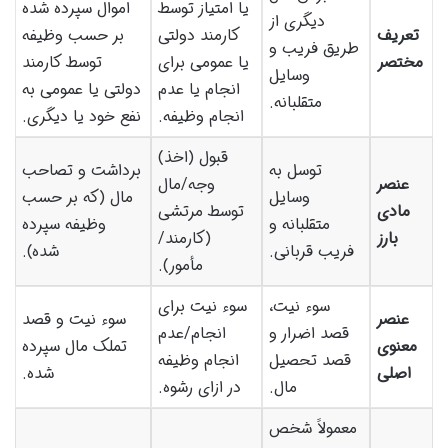
یا امتیاز توسط
اموال سپرده شده
دیگری از
تعریف
کارمند دولتی
بر حسب وظیفه
طریق فریب و
مختصر
یا عمومی برای
توسط کارمند
وسایل
انجام یا عدم
دولتی یا عمومی به
متقلبانه.
انجام وظیفه.
نفع خود یا دیگری.
قبول (اخذ)
توسل به
برداشت و تصاحب
عنصر
وجه/مال
وسایل
مال (که بر حسب
مادی
توسط مرتشی
متقلبانه و
وظیفه سپرده
بارز
(کارمند/
فریب قربانی.
شده).
مأمور).
سوء نیت،
سوء نیت برای
عنصر
سوء نیت و قصد
قصد اضرار و
انجام/عدم
معنوی
تملک مال سپرده
قصد تحصیل
انجام وظیفه
اصلی
شده.
مال.
در ازای رشوه.
معمولاً شخص