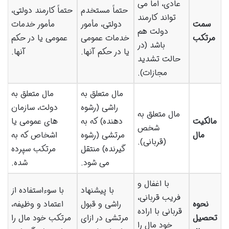
عادی، اما می
حتماً مستخدم
حتماً کارمند دولتی،
تواند کارمند
سمت
دولتی، مأمور
مأمور خدمات
دولت هم
مرتکب
خدمات عمومی
عمومی یا در حکم
باشد (در
یا در حکم آنها.
آنها.
حالت تشدید
مجازات).
مال متعلق به
مال متعلق به
راشی (رشوه
دولت، سازمان
مال متعلق به
مالکیت
دهنده) که به
های عمومی یا
شخص
مال
مرتشی (رشوه
اشخاص که به
(قربانی).
گیرنده) منتقل
مرتکب سپرده
می شود.
شده.
با اغفال و
با پیشنهاد
با سوءاستفاده از
فریب قربانی،
نحوه
راشی و قبول
اعتماد و وظیفه،
قربانی با اراده
تحصیل
مرتشی در ازای
مرتکب خود مال را
خود مال را