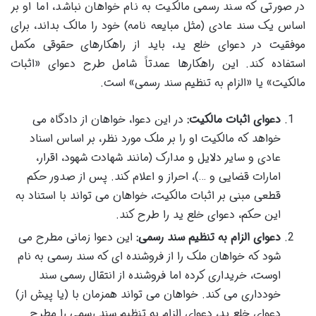
در صورتی که سند رسمی مالکیت به نام خواهان نباشد، اما او بر
اساس یک سند عادی (مثل مبایعه نامه) خود را مالک بداند، برای
موفقیت در دعوای خلع ید، باید از راهکارهای حقوقی مکمل
استفاده کند. این راهکارها عمدتاً شامل طرح دعوای «اثبات
مالکیت» یا «الزام به تنظیم سند رسمی» است.
دعوای اثبات مالکیت:
در این دعوا، خواهان از دادگاه می
خواهد که مالکیت او را بر ملک مورد نظر، بر اساس اسناد
عادی و سایر دلایل و مدارک (مانند شهادت شهود، اقرار،
امارات قضایی و …)، احراز و اعلام کند. پس از صدور حکم
قطعی مبنی بر اثبات مالکیت، خواهان می تواند با استناد به
این حکم، دعوای خلع ید را طرح کند.
دعوای الزام به تنظیم سند رسمی:
این دعوا زمانی مطرح می
شود که خواهان ملک را از فروشنده ای که سند رسمی به نام
اوست، خریداری کرده اما فروشنده از انتقال رسمی سند
خودداری می کند. خواهان می تواند همزمان با (یا پیش از)
دعوای خلع ید، دعوای الزام به تنظیم سند رسمی را مطرح