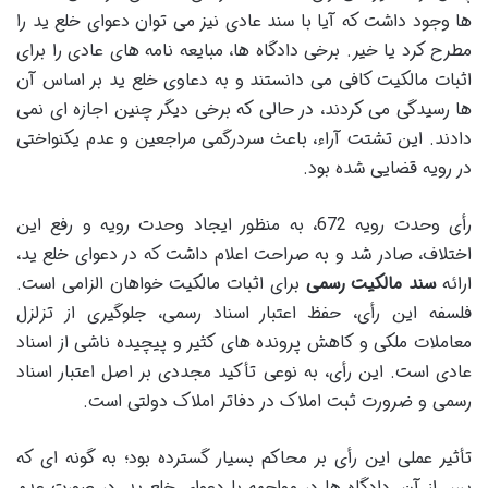
ها وجود داشت که آیا با سند عادی نیز می توان دعوای خلع ید را
مطرح کرد یا خیر. برخی دادگاه ها، مبایعه نامه های عادی را برای
اثبات مالکیت کافی می دانستند و به دعاوی خلع ید بر اساس آن
ها رسیدگی می کردند، در حالی که برخی دیگر چنین اجازه ای نمی
دادند. این تشتت آراء، باعث سردرگمی مراجعین و عدم یکنواختی
در رویه قضایی شده بود.
رأی وحدت رویه 672، به منظور ایجاد وحدت رویه و رفع این
اختلاف، صادر شد و به صراحت اعلام داشت که در دعوای خلع ید،
ارائه
سند مالکیت رسمی
برای اثبات مالکیت خواهان الزامی است.
فلسفه این رأی، حفظ اعتبار اسناد رسمی، جلوگیری از تزلزل
معاملات ملکی و کاهش پرونده های کثیر و پیچیده ناشی از اسناد
عادی است. این رأی، به نوعی تأکید مجددی بر اصل اعتبار اسناد
رسمی و ضرورت ثبت املاک در دفاتر املاک دولتی است.
تأثیر عملی این رأی بر محاکم بسیار گسترده بود؛ به گونه ای که
پس از آن، دادگاه ها در مواجهه با دعوای خلع ید، در صورت عدم