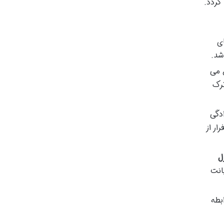
گردد.
ی
شد.
 می
ترک
ادگی
ار از
ل
انت
بطه