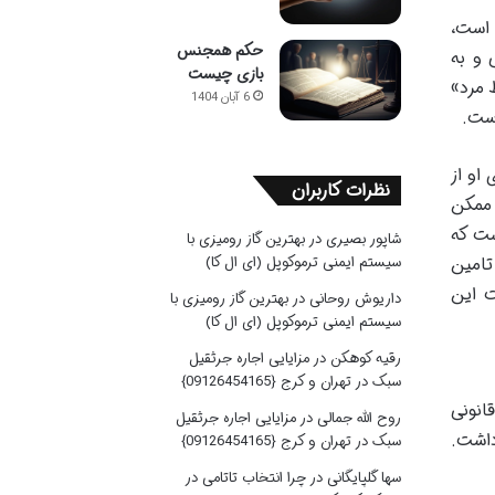
 است،
حکم همجنس
د. مواد ۱۱۰۲ تا ۱۱۰۸ قانون مدنی و به
بازی چیست
ط مرد»
6 آبان 1404
است.
او از
نظرات کاربران
 ممکن
ست که
شاپور بصیری
در
بهترین گاز رومیزی با
سیستم ایمنی ترموکوپل (ای ال کا)
تامین
ت این
داریوش روحانی
در
بهترین گاز رومیزی با
سیستم ایمنی ترموکوپل (ای ال کا)
رقیه کوهکن
در
مزایایی اجاره جرثقیل
سبک در تهران و کرج {09126454165}
انونی
روح الله جمالی
در
مزایایی اجاره جرثقیل
داشت.
سبک در تهران و کرج {09126454165}
سها گلپایگانی
در
چرا انتخاب تاتامی در