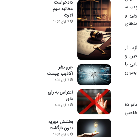
دادخواست
دیده،
مطالبه سهم
ویی و
الارث
7 آبان 1404
مدهای
د. از
فین و
یی با
جرم نشر
بحران
اکاذیب چیست
7 آبان 1404
اعتراض به رای
داور
نواده
7 آبان 1404
 خاصی
بخشش مهریه
بدون بازگشت
6 آبان 1404