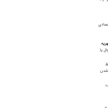
تصادی
ریه
ال یا
ط
 شدن
ب