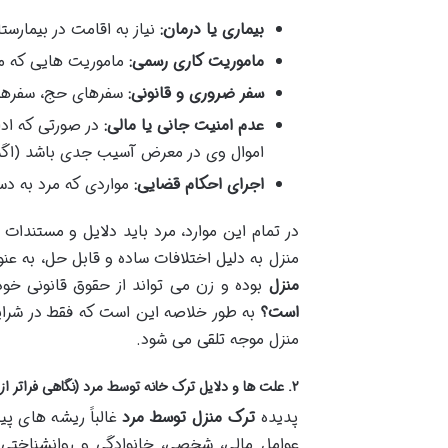
بیماری یا درمان:
نیاز به اقامت در بیمارست
ماموریت کاری رسمی:
ماموریت هایی که م
سفر ضروری و قانونی:
سفرهای حج، سفرهای 
عدم امنیت جانی یا مالی:
در صورتی که ادا
اموال وی در معرض آسیب جدی باشد (اگرچه
اجرای احکام قضایی:
مواردی که مرد به دس
در تمام این موارد، مرد باید دلایل و مستندات 
منزل به دلیل اختلافات ساده و قابل حل، به ع
منزل
بوده و زن می تواند از حقوق قانونی خود 
است؟
به طور خلاصه این است که فقط در شرایطی
منزل موجه تلقی می شود.
۲. علت ها و دلایل ترک خانه توسط مرد (نگاهی فراتر از جنبه صرفاً حقوقی)
پدیده
ترک منزل توسط مرد
غالباً ریشه های پی
عوامل مالی، شخصی، خانوادگی و روانشناختی 