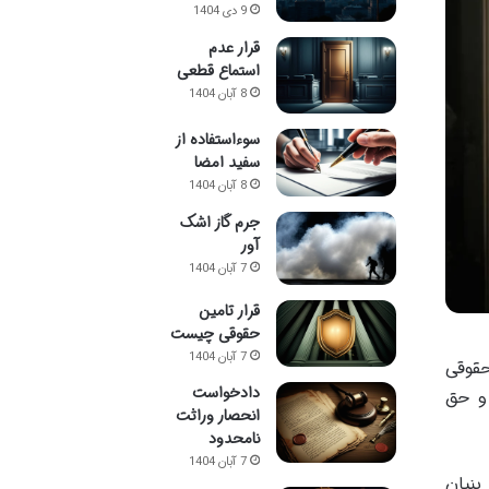
9 دی 1404
قرار عدم
استماع قطعی
8 آبان 1404
سوءاستفاده از
سفید امضا
8 آبان 1404
جرم گاز اشک
آور
7 آبان 1404
قرار تامین
حقوقی چیست
7 آبان 1404
حقوقی
دادخواست
 و حق
انحصار وراثت
نامحدود
7 آبان 1404
بنیان