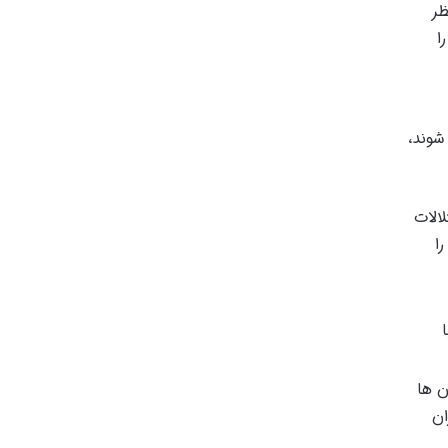
ظر
ا
شوند،
لالات
ا
ن ها
ان