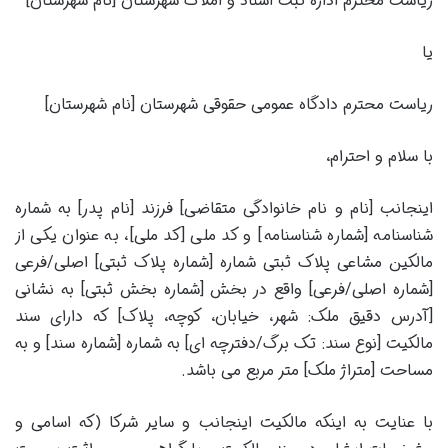
ریاست محترم اداره ثبت اسناد و املاک شهرستان [نام شهرستان]
یا
ریاست محترم دادگاه عمومی حقوقی شهرستان [نام شهرستان]
با سلام و احترام،
اینجانب [نام و نام خانوادگی متقاضی] فرزند [نام پدر] به شماره
شناسنامه [شماره شناسنامه] و کد ملی [کد ملی]، به عنوان یکی از
مالکین مشاعی پلاک ثبتی شماره [شماره پلاک ثبتی] اصلی/فرعی
[شماره اصلی/فرعی] واقع در بخش [شماره بخش ثبتی] به نشانی
[آدرس دقیق ملک: شهر، خیابان، کوچه، پلاک] که دارای سند
مالکیت [نوع سند: تک برگ/دفترچه ای] به شماره [شماره سند] و به
مساحت [متراژ ملک] متر مربع می باشد.
با عنایت به اینکه مالکیت اینجانب و سایر شرکا (که اسامی و