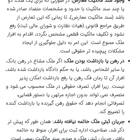
وجود سند مالکیت معارض:
در صورتی که برای یک ملک، دو
یا چند سند مالکیت با حدود و مشخصات متضاد صادر شده
باشد (سند مالکیت معارض)، تا زمانی که این تعارض از
طریق مراجع قانونی (هیات نظارت و شورای عالی ثبت) رفع
نشود و تکلیف مالکیت قطعی مشخص نگردد، اقدام به افراز
ملک ممنوع است. این امر به دلیل جلوگیری از ایجاد
مشکلات پیچیده تر حقوقی است.
در رهن یا بازداشت بودن ملک:
اگر ملک مشاع در رهن بانک
یا سایر اشخاص باشد، یا به حکم دادگاه بازداشت شده باشد،
افراز آن تا زمان فک رهن یا رفع بازداشت امکان پذیر
نیست. زیرا افراز، تصرف حقوقی در ملک محسوب می شود و
متصرف نمی تواند بدون اجازه مرتهن یا دستور قضایی،
تصرفاتی انجام دهد که حقوق رهن گیرنده یا بازداشت کننده
را تضییع کند.
جریان ثبتی ملک خاتمه نیافته باشد:
همان طور که پیش تر
ذکر شد، صلاحیت اداره ثبت برای افراز، منوط به خاتمه
یافتن جریان ثبتی ملک و صدور سند مالکیت رسمی است.