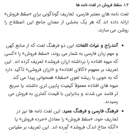
۱.۲. سقط فروش در لغت نامه ها
لغت نامه های معتبر فارسی، تعاریف گوناگونی برای «سقط فروش»
ارائه داده اند که هر یک بخشی از معنای جامع این اصطلاح را
روشن می سازند:
آنندراج و غیاث اللغات:
این دو فرهنگ لغت که از منابع کهن
و مهم زبان فارسی به شمار می روند، «سقط فروش» را «کسی
که میوه افتاده را برداشته ارزان فروشد» تعریف کرده اند. این
تعریف بر مفهوم «کالای افتاده» و «ارزان فروشی» تأکید دارد
که به خوبی با ریشه لغوی «سقط» همخوانی پیدا می کند.
میوه های افتاده معمولاً کیفیت پایین تری داشتند یا سریع
تر فاسد می شدند و بنابراین با قیمت کمتری به فروش می
رسیدند.
فرهنگ فارسی و فرهنگ عمید:
این لغت نامه ها نیز در
تعاریف خود، «سقط فروش» را معادل «خرده فروش» یا
«آنکه متاع اندک فروشد» آورده اند. این تعریف بر مقیاس