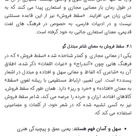
در طول زمان بار معنایی مجازی و استعاری پیدا می کنند که به
غنای زبان می افزایند. «سقط فروش» نیز از این قاعده مستثنی
نیست و در ادبیات فارسی، به خصوص در فرهنگ های لغت
قدیمی، معنای استعاری جالبی به خود گرفته است.
۴.۱. سقط فروش به معنای شاعر مبتذل گو
یکی از معانی مجازی و کمتر شناخته شده «سقط فروش» که در
فرهنگ هایی چون «آنندراج» و «غیاث اللغات» ذکر شده، اطلاق
آن به «شاعری که الفاظ و معانی سهل و افتاده و مبتذل در اشعار
پسندد» است. این تعبیر، ارتباط مستقیمی با ریشه لغوی «سقط»
به معنای «افتاده» و «خرد و ریز» دارد. همان طور که سقط فروش،
کالاهای افتاده، ارزان و خرده را عرضه می کند، شاعر سقط فروش
نیز به کسی تشبیه شده که در شعر خود، از کلمات و مضامینی
استفاده می کند که:
سهل و آسان فهم هستند:
یعنی عمق و پیچیدگی هنری