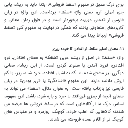
برای درک عمیق تر مفهوم «سقط فروشی»، ابتدا باید به ریشه یابی
جزء اصلی آن، یعنی واژه «سقط» پرداخت. این واژه در زبان
فارسی از قدمتی دیرینه برخوردار است و در طول زمان معانی و
کاربردهای متفاوتی یافته که همگی در نهایت به مفهوم کلی «سقط
فروشی» ارتباط پیدا می کنند.
۱.۱. معنای اصلی سقط: از افتادن تا خرده ریزی
واژه «سقط» در اصل از ریشه عربی «سَقطَ» به معنای افتادن، فرو
افتادن، فرود آمدن یا سقوط کردن است. از این ریشه، معانی
دیگری نیز مشتق شده اند که به اشیاء افتاده، خرد شده، ریز، یا کم
ارزش دلالت دارند. این مفهوم «افتادگی» یا «ریز بودن» در زبان
فارسی نیز بازتاب یافته است. به عنوان مثال، «سقط» می تواند به
معنای آنچه از چیزی فروافتد یا خرد و پاره شود، باشد. این مفهوم،
اساس درک ما از کالاهایی است که در سقط فروشی ها عرضه می
شدند؛ کالاهایی که اغلب خرده، کوچک، روزمره و در مقیاس های
کوچک تر از اقلام عمده فروخته می شدند.