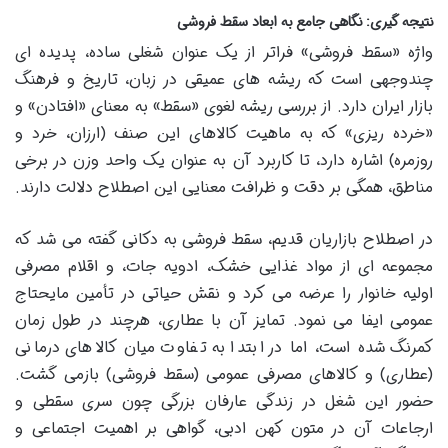
نتیجه گیری: نگاهی جامع به ابعاد سقط فروشی
واژه «سقط فروشی» فراتر از یک عنوان شغلی ساده، پدیده ای
چندوجهی است که ریشه های عمیقی در زبان، تاریخ و فرهنگ
بازار ایران دارد. از بررسی ریشه لغوی «سقط» به معنای «افتادن» و
«خرده ریزی» که به ماهیت کالاهای این صنف (ارزان، خرد و
روزمره) اشاره دارد، تا کاربرد آن به عنوان یک واحد وزن در برخی
مناطق، همگی بر دقت و ظرافت معنایی این اصطلاح دلالت دارند.
در اصطلاح بازاریان قدیم، سقط فروشی به دکانی گفته می شد که
مجموعه ای از مواد غذایی خشک، ادویه جات، و اقلام مصرفی
اولیه خانوار را عرضه می کرد و نقش حیاتی در تأمین مایحتاج
عمومی ایفا می نمود. تمایز آن با عطاری، هرچند در طول زمان
کمرنگ شده است، اما در ابتدا به تفاوت میان کالاهای درمانی
(عطاری) و کالاهای مصرفی عمومی (سقط فروشی) بازمی گشت.
حضور این شغل در زندگی عارفان بزرگی چون سری سقطی و
ارجاعات آن در متون کهن ادبی، گواهی بر اهمیت اجتماعی و