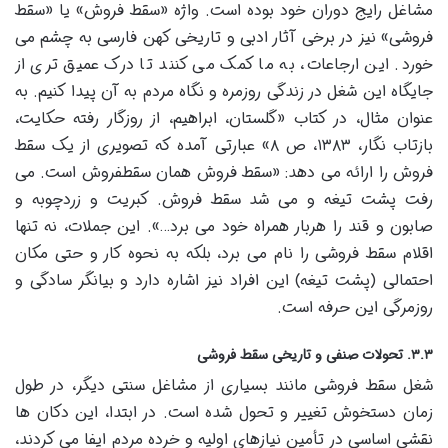
مشاغل رایج دوران خود بوده است. واژه «سقط فروش» یا «سقط
فروشی» نیز در برخی آثار ادبی و تاریخی کهن فارسی به چشم می
خورد. این ارجاعات، به ما کمک می کنند تا درک عمیق تری از
جایگاه این شغل در زندگی روزمره و نگاه مردم به آن پیدا کنیم. به
عنوان مثال، در کتاب «گلستان، ابراهیم، از روزگار رفته حکایت،
بازتاب نگار، ۱۳۸۳، ص ۸» عبارتی آمده که تصویری از یک سقط
فروش را ارائه می دهد: «سقط فروش همان سقطفروش است. می
رفت پشت تیغه و می شد سقط فروش. کبریت و زردچوبه و
صابون و قند را هربار همراه خود می برد…». این جملات، نه تنها
اقلام سقط فروشی را نام می برد، بلکه به نحوه کار و حتی مکان
احتمالی (پشت تیغه) این افراد نیز اشاره دارد و بیانگر سادگی و
روزمرگی این حرفه است.
۳.۳. تحولات صنفی و تاریخی سقط فروشی
شغل سقط فروشی مانند بسیاری از مشاغل سنتی دیگر، در طول
زمان دستخوش تغییر و تحول شده است. در ابتدا، این دکان ها
نقشی اساسی در تأمین نیازهای اولیه و خرده مردم ایفا می کردند،