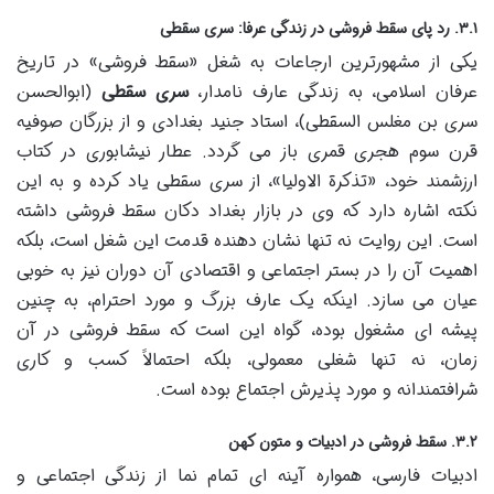
۳.۱. رد پای سقط فروشی در زندگی عرفا: سری سقطی
یکی از مشهورترین ارجاعات به شغل «سقط فروشی» در تاریخ
عرفان اسلامی، به زندگی عارف نامدار،
سری سقطی
(ابوالحسن
سری بن مغلس السقطی)، استاد جنید بغدادی و از بزرگان صوفیه
قرن سوم هجری قمری باز می گردد. عطار نیشابوری در کتاب
ارزشمند خود، «تذکرة الاولیا»، از سری سقطی یاد کرده و به این
نکته اشاره دارد که وی در بازار بغداد دکان سقط فروشی داشته
است. این روایت نه تنها نشان دهنده قدمت این شغل است، بلکه
اهمیت آن را در بستر اجتماعی و اقتصادی آن دوران نیز به خوبی
عیان می سازد. اینکه یک عارف بزرگ و مورد احترام، به چنین
پیشه ای مشغول بوده، گواه این است که سقط فروشی در آن
زمان، نه تنها شغلی معمولی، بلکه احتمالاً کسب و کاری
شرافتمندانه و مورد پذیرش اجتماع بوده است.
۳.۲. سقط فروشی در ادبیات و متون کهن
ادبیات فارسی، همواره آینه ای تمام نما از زندگی اجتماعی و