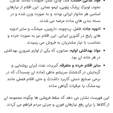
مواد غذایی خشک:
قند، چای، شکر، حبوبات (مانند عدس،
نخود، لوبیا)، زرشک پلویی، لیمو عمانی. این اقلام از نیازهای
اساسی هر خانوار ایرانی بودند و به صورت وزن شده و در
بسته بندی های ساده عرضه می شدند.
ادویه جات:
فلفل، زردچوبه، دارچین، میخک، و سایر ادویه
های رایج در آشپزی ایرانی. این اقلام نیز به صورت خرده و
متناسب با نیاز مشتریان به فروش می رسیدند.
مواد بهداشتی اولیه:
صابون، که یکی از لوازم ضروری بهداشتی
در هر خانه ای بود.
سایر اقلام خرده و متفرقه:
کبریت، نفت (برای روشنایی و
گرمایش در گذشته)، سریشم ماهی (ماده ای چسبناک که در
برخی صنایع دستی کاربرد داشت)، و حتی اقلام فصلی مانند
بیدمشک یا عرقیات گیاهی ساده.
این فهرست نشان می دهد که سقط فروشی ها چگونه مجموعه ای
از کالاها را برای رفع نیازهای فوری و جزئی مردم فراهم می کردند.