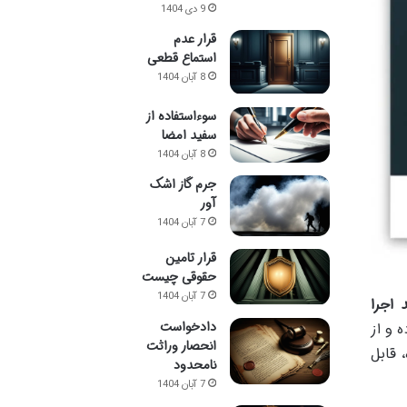
9 دی 1404
قرار عدم
استماع قطعی
8 آبان 1404
سوءاستفاده از
سفید امضا
8 آبان 1404
جرم گاز اشک
آور
7 آبان 1404
قرار تامین
حقوقی چیست
7 آبان 1404
د اجرا
دادخواست
ده و از
انحصار وراثت
 قابل
نامحدود
7 آبان 1404