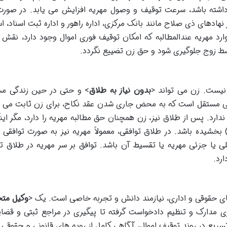
داشته باشد، سرعت توقیف و وصول مهریه افزایش می یابد. در صور
هادهای ذی صلاح مانند بانک مرکزی، اداره راهور و اداره ثبت اسناد، اس
موارد مهریه عندالمطالبه که امکان توقیف فوری اموال وجود دارد، نقش 
وسط زوج جلوگیری شود و حق زن تضییع نگردد.
 نیست. زن می تواند <
بدون نیاز به طلاق
> و حتی در حین زندگی مش
الی مستقل است که به محض جاری شدن عقد نکاح، برای زن ثابت می 
دارد. پس از طلاق نیز، زن همچنان حق مطالبه مهریه را دارد، مگر این
بخشیده باشد. در طلاق توافقی، معمولاً مهریه نیز به صورت توافقی 
یا جزئی مهریه یا تقسیط آن باشد. توافق بر سر مهریه در طلاق تو
رد.
های حقوقی و اداری، نیازمند دانش و تجربه خاصی است. یک <
وکیل م
ی مدارک و تنظیم دادخواست گرفته تا پیگیری در مراجع ثبتی و قضای
سریع در روند توقیف اموال، آگاهی کامل از رویه های قانونی و حقوقی 