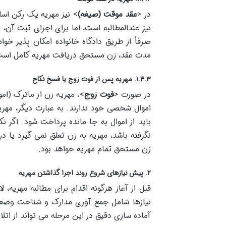
در <
عقد موقت (صیغه)
> نیز مهریه یک رکن اس
نیز عندالمطالبه است، اما برای اجرای ثبت آن
صرفاً از طریق دادگاه خانواده امکان پذیر خو
مدت عقد، زن مستحق دریافت مهریه کامل است و
۱.۴.۳. مهریه پس از فوت زوج یا فسخ نکاح
در صورت <
فوت زوج
>، مهریه زن از ماترک (ام
اموال شخصی خود ندارند. به عبارت دیگر، مهر
باید از اموال به جا مانده پرداخت شود. اگر ن
نگرفته باشد، مهریه به زن تعلق نمی گیرد یا 
زن مستحق تمام مهریه خواهد بود.
۲. پیش نیازهای شروع روند اجرا گذاشتن مهریه
قبل از آغاز هرگونه اقدام برای مطالبه مهریه، 
نیازها شامل جمع آوری مدارک و شناخت وضعیت
آماده سازی دقیق در این مرحله می تواند از ات