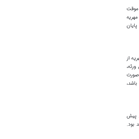
 موقت
مهریه
پایان
یه از
ورثه،
 صورت
باشد،
ن پیش
 بود.