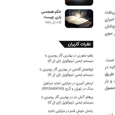
حکم همجنس
ریافت
بازی چیست
اجرای
6 آبان 1404
 شده است. چالش
ز سوی
نظرات کاربران
زهره غفوری
در
بهترین گاز رومیزی با
 است.
سیستم ایمنی ترموکوپل (ای ال کا)
به در
ابوالفضل گلخنی
در
بهترین گاز رومیزی با
 طریق
سیستم ایمنی ترموکوپل (ای ال کا)
و بار
ارسلان کبیری
در
مزایایی اجاره جرثقیل
 حصول
سبک در تهران و کرج {09126454165}
پرهام آتش بار
در
بهترین گاز رومیزی با
سیستم ایمنی ترموکوپل (ای ال کا)
رادمان خوش قدم
در
مزایایی اجاره
 ترین