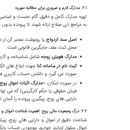
۲.۱. مدارک لازم و ضروری برای مطالبه مهریه
تهیه مدارک کامل و دقیق، گام نخست و اساسی د
به مراجع ذی صلاح ارائه شوند تا پرونده بدون
اصل سند ازدواج
یا رونوشت معتبر آن از 
محل ثبت عقد، جایگزین قانونی است.
مدارک هویتی زوجه
شامل شناسنامه و کار
ثبت نام در سامانه ثنا
جهت ابلاغ های الکت
صورت می گیرد و داشتن حساب کاربری ف
در صورت امکان، <
مدارک اثبات اموال زوج
فیش حقوقی یا حکم کارگزینی) که می تواند
دارایی های زوج، پیگیری پرونده را آسان ت
۲.۲. درک وضعیت مالی زوج: اهمیت شناخت اموال و دارایی ها
شناخت دقیق از اموال و دارایی های زوج، پیش 
اموال منقول (مانند خودرو، موجودی حساب بانکی