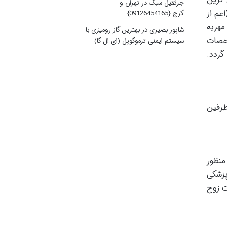
جرثقیل سبک در تهران و
اعم از
کرج {09126454165}
مهریه
شاپور بصیری
در
بهترین گاز رومیزی با
شخصات
سیستم ایمنی ترموکوپل (ای ال کا)
گردد.
طرفین
منظور
پزشکی
ت زوج