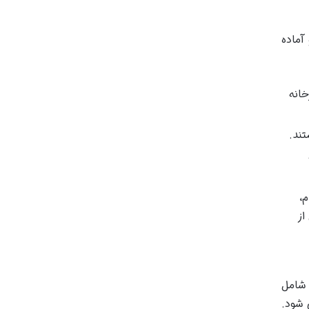
آماده
خانه
ند.
م،
از
 شامل
 شود.