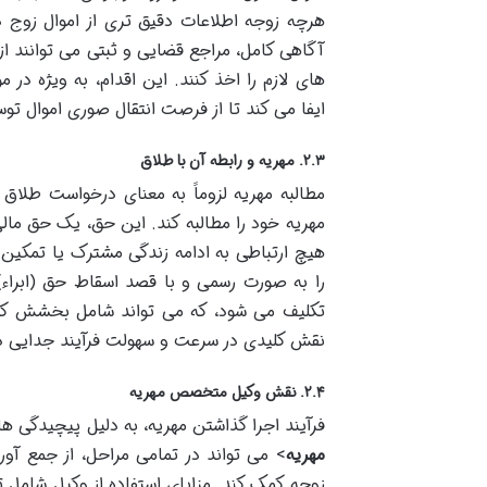
هرچه زوجه اطلاعات دقیق تری از اموال زوج 
آگاهی کامل، مراجع قضایی و ثبتی می توانند از ن
های لازم را اخذ کنند. این اقدام، به ویژه در 
ایفا می کند تا از فرصت انتقال صوری اموال ت
۲.۳. مهریه و رابطه آن با طلاق
مطالبه مهریه لزوماً به معنای درخواست طلاق
مهریه خود را مطالبه کند. این حق، یک حق م
هیچ ارتباطی به ادامه زندگی مشترک یا تمکین ن
را به صورت رسمی و با قصد اسقاط حق (ابراء) 
تکلیف می شود، که می تواند شامل بخشش کلی 
نقش کلیدی در سرعت و سهولت فرآیند جدایی دا
۲.۴. نقش وکیل متخصص مهریه
فرآیند اجرا گذاشتن مهریه، به دلیل پیچیدگی 
مهریه
> می تواند در تمامی مراحل، از جمع آور
زوجه کمک کند. مزایای استفاده از وکیل شامل ت