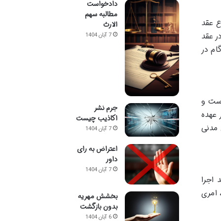
دادخواست
مطالبه سهم
ع عقد
الارث
ر عقد
7 آبان 1404
ام در
است و
جرم نشر
 عهده
اکاذیب چیست
 مدنی
7 آبان 1404
اعتراض به رای
داور
7 آبان 1404
 اجرا
 امری
بخشش مهریه
بدون بازگشت
6 آبان 1404