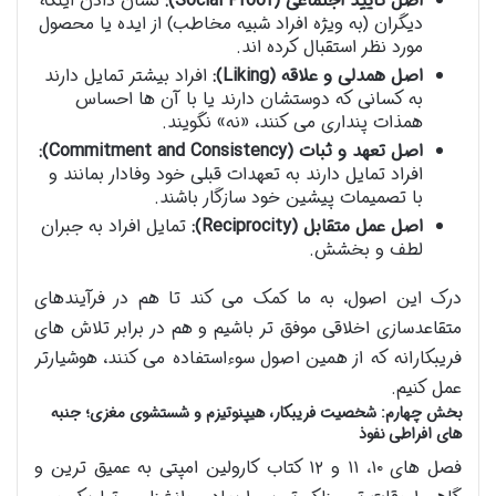
اصل تأیید اجتماعی (Social Proof):
نشان دادن اینکه
دیگران (به ویژه افراد شبیه مخاطب) از ایده یا محصول
مورد نظر استقبال کرده اند.
اصل همدلی و علاقه (Liking):
افراد بیشتر تمایل دارند
به کسانی که دوستشان دارند یا با آن ها احساس
همذات پنداری می کنند، «نه» نگویند.
اصل تعهد و ثبات (Commitment and Consistency):
افراد تمایل دارند به تعهدات قبلی خود وفادار بمانند و
با تصمیمات پیشین خود سازگار باشند.
اصل عمل متقابل (Reciprocity):
تمایل افراد به جبران
لطف و بخشش.
درک این اصول، به ما کمک می کند تا هم در فرآیندهای
متقاعدسازی اخلاقی موفق تر باشیم و هم در برابر تلاش های
فریبکارانه که از همین اصول سوءاستفاده می کنند، هوشیارتر
عمل کنیم.
بخش چهارم: شخصیت فریبکار، هیپنوتیزم و شستشوی مغزی؛ جنبه
های افراطی نفوذ
فصل های ۱۰، ۱۱ و ۱۲ کتاب کارولین امپتی به عمیق ترین و