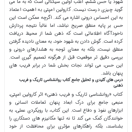
شهود یا حس ششم، اغلب اولین سیگنالی است که به ما می
گوید چیزی درست نیست. کارولین امپتی به اهمیت اعتماد
به این احساس درونی اشاره می کند. اگرچه ممکن است این
حس بر پایه منطق صریح نباشد، اما غالباً نتیجه پردازش
ناخودآگاه اطلاعاتی است که ذهن شما از محیط دریافت
کرده است. گوش دادن به شهود خود، به معنای نادیده گرفتن
منطق نیست، بلکه به معنای توجه به هشدارهای درونی و
بررسی دقیق تر موقعیت قبل از هرگونه تصمیم گیری است.
این حس، می تواند نجات بخش شما در برابر فریب های
پنهان باشد.
درس های کلیدی و تحلیل جامع کتاب روانشناسی تاریک و فریب
ذهنی
کتاب «روانشناسی تاریک و فریب ذهنی» اثر کارولین امپتی،
منبعی جامع برای درک ابعاد پنهان تعاملات انسانی و
ابزارهای نفوذ و دفاع است. این کتاب، با رویکردی عملی، به
خوانندگان کمک می کند تا نه تنها مکانیزم های دستکاری را
بشناسند، بلکه راهکارهای مؤثری برای محافظت از خود