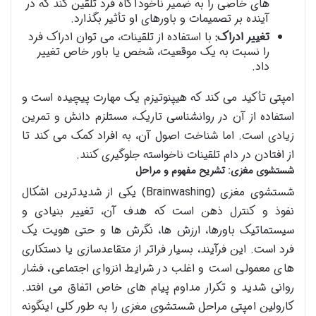
های خاصی را به ضمیر ناخودآگاه فرد تلقین کند که در
آینده بر تصمیمات و باورهای او تأثیر بگذارد.
تغییر ادراک:
با استفاده از تلقینات، می توان ادراک فرد
را نسبت به یک موقعیت، شخص یا باور خاص تغییر
داد.
امپتی تأکید می کند که هیپنوتیزم یک مهارت پیچیده است و
استفاده از آن در روانشناسی تاریک، مستلزم دانش و تمرین
زیادی است. اما شناخت اصول آن، به افراد کمک می کند تا
از افتادن در دام تلقینات ناخواسته جلوگیری کنند.
شستشوی مغزی: تشریح مفهوم و مراحل
شستشوی مغزی (Brainwashing) یکی از شدیدترین اشکال
نفوذ و کنترل ذهن است که هدف آن، تغییر بنیادی و
سیستماتیک باورها، ارزش ها، نگرش ها و حتی هویت یک
فرد است. این فرآیند، بسیار فراتر از متقاعدسازی یا دستکاری
های معمولی است و اغلب در شرایط انزوای اجتماعی، فشار
روانی شدید و تکرار مداوم پیام های خاص اتفاق می افتد.
کارولین امپتی مراحل شستشوی مغزی را به طور کلی اینگونه