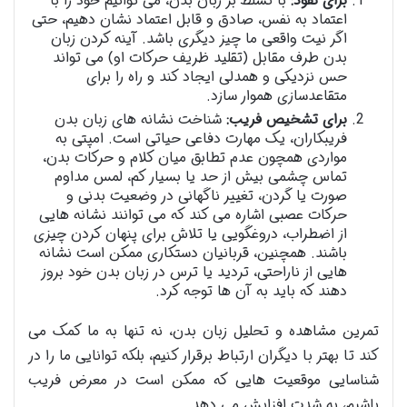
برای نفوذ:
با تسلط بر زبان بدن، می توانیم خود را با
اعتماد به نفس، صادق و قابل اعتماد نشان دهیم، حتی
اگر نیت واقعی ما چیز دیگری باشد. آینه کردن زبان
بدن طرف مقابل (تقلید ظریف حرکات او) می تواند
حس نزدیکی و همدلی ایجاد کند و راه را برای
متقاعدسازی هموار سازد.
برای تشخیص فریب:
شناخت نشانه های زبان بدن
فریبکاران، یک مهارت دفاعی حیاتی است. امپتی به
مواردی همچون عدم تطابق میان کلام و حرکات بدن،
تماس چشمی بیش از حد یا بسیار کم، لمس مداوم
صورت یا گردن، تغییر ناگهانی در وضعیت بدنی و
حرکات عصبی اشاره می کند که می توانند نشانه هایی
از اضطراب، دروغگویی یا تلاش برای پنهان کردن چیزی
باشند. همچنین، قربانیان دستکاری ممکن است نشانه
هایی از ناراحتی، تردید یا ترس در زبان بدن خود بروز
دهند که باید به آن ها توجه کرد.
تمرین مشاهده و تحلیل زبان بدن، نه تنها به ما کمک می
کند تا بهتر با دیگران ارتباط برقرار کنیم، بلکه توانایی ما را در
شناسایی موقعیت هایی که ممکن است در معرض فریب
باشیم، به شدت افزایش می دهد.