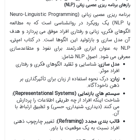
رازهای برنامه ریزی عصبی زبانی (NLP)
برنامه ریزی عصبی زبانی (Neuro-Linguistic Programming
یا NLP) یک رویکرد در روانشناسی است که به مطالعه
الگوهای فکری، زبانی و رفتاری افراد موفق می پردازد و هدف
آن مدل سازی و بازتولید این الگوها است. در کتاب امپتی،
NLP به عنوان ابزاری قدرتمند برای نفوذ و متقاعدسازی
معرفی می شود. اصول NLP شامل:
مدل سازی:
شناسایی و تقلید الگوهای فکری و رفتاری
افراد موثر.
زبان:
درک نحوه استفاده از زبان برای تأثیرگذاری بر
ذهن ناخودآگاه.
سیستم های بازنمایی (Representational Systems):
شناخت اینکه افراد از چه طریقی اطلاعات را پردازش
می کنند (دیداری، شنیداری، حسی) و تطبیق ارتباط با
آن.
قالب بندی مجدد (Reframing):
تغییر چارچوب ذهنی
افراد نسبت به یک موقعیت یا باور.