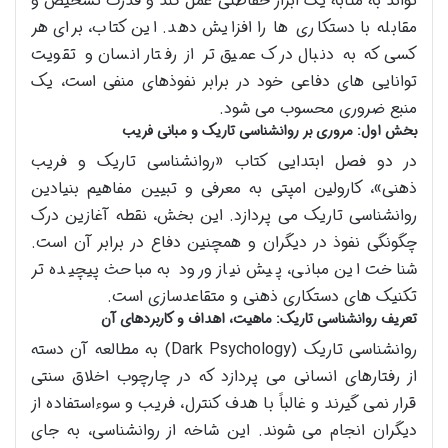
تواند به مثابه یک ابزار حفاظتی عمل کند و قدرت تشخیص و
مقابله با دستکاری ها را افزایش دهد. این کتاب، برای هر
کسی که به دنبال درک عمیق تر از رفتار انسان و تقویت
توانایی های دفاعی خود در برابر نفوذهای منفی است، یک
منبع ضروری محسوب می شود.
بخش اول: مروری بر روانشناسی تاریک و مبانی فریب
در دو فصل ابتدایی کتاب «روانشناسی تاریک و فریب
ذهنی»، کارولین امپتی به معرفی و تبیین مفاهیم بنیادین
روانشناسی تاریک می پردازد. این بخش، نقطه آغازین درک
چگونگی نفوذ در دیگران و همچنین دفاع در برابر آن است.
شناخت این مبانی، پیش نیاز ورود به مباحث پیچیده تر
تکنیک های دستکاری ذهنی و متقاعدسازی است.
تعریف روانشناسی تاریک: ماهیت، اهداف و کاربردهای آن
روانشناسی تاریک (Dark Psychology) به مطالعه آن دسته
از رفتارهای انسانی می پردازد که در چارچوب اخلاق سنتی
قرار نمی گیرند و غالباً با هدف کنترل، فریب و سوءاستفاده از
دیگران انجام می شوند. این شاخه از روانشناسی، به جای