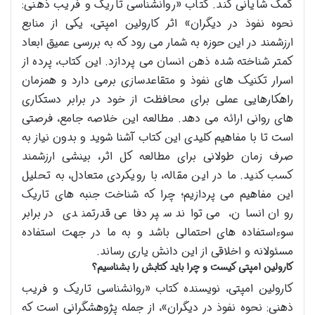
کمک شایانی کند. کتاب «روانشناسی تاریک و فریب ذهنی:
نحوه نفوذ در دیگران» اثر کارولین امپتی، یکی از منابع
ارزشمند در این حوزه به شمار می رود که به بررسی عمیق ابعاد
کمتر شناخته شده ذهن انسان می پردازد. این کتاب، پرده از
اسرار تکنیک های نفوذ و متقاعدسازی برمی دارد و همزمان
راهکارهایی عملی برای محافظت از خود در برابر دستکاری
های روانی ارائه می دهد. مطالعه این خلاصه جامع، فرصتی
است تا با مفاهیم کلیدی این کتاب آشنا شوید و بدون نیاز به
صرف زمان طولانی برای مطالعه کل اثر، بینشی ارزشمند
کسب کنید. ما در این مقاله، با رویکردی متعادل، به تحلیل
این مفاهیم می پردازیم؛ چرا که شناخت جنبه های تاریک
روان انسان، می تواند سپر دفاعی قدرتمندی در برابر
سوءاستفاده های احتمالی باشد و به ما در جهت استفاده
مسئولانه و اخلاقی از این دانش یاری رساند.
کارولین امپتی کیست و چرا باید کتابش را بشناسیم؟
کارولین امپتی، نویسنده کتاب «روانشناسی تاریک و فریب
ذهنی: نحوه نفوذ در دیگران»، از جمله پژوهشگرانی است که