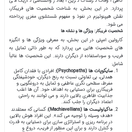
گاهی اوقات ترسناک ترین ابعاد روانشناسی تاریک می
پردازد. در این بخش، به شناخت شخصیت های فریبکار،
نقش هیپنوتیزم در نفوذ و مفهوم شستشوی مغزی پرداخته
می شود.
شخصیت فریبکار: ویژگی ها و نشانه ها
کارولین امپتی در این بخش، به معرفی ویژگی ها و انگیزه
های شخصیت هایی می پردازد که به طور ذاتی تمایل به
فریب و سوءاستفاده از دیگران دارند. این شخصیت ها غالباً
شامل:
سایکوپات ها (Psychopaths):
افرادی با فقدان کامل
همدلی، بی تفاوتی نسبت به رنج دیگران، خودشیفتگی
مفرط، سطحی نگری عاطفی و تمایل به دروغگویی و
فریبکاری برای دستیابی به اهداف خود. آن ها اغلب
جذابیت ظاهری بالایی دارند و می توانند به راحتی
اعتماد دیگران را جلب کنند.
ماکیاولیست ها (Machiavellians):
کسانی که معتقدند
«هدف وسیله را توجیه می کند». این افراد هوش بالایی
در برنامه ریزی و استراتژی سازی برای دستیابی به قدرت
و کنترل دارند و برای این منظور از فریب، دروغ و