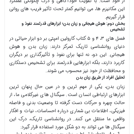
از خود است. با تقویت خودآگاهی و درک چگونگی عملکرد
این مکانیزم ها، می توانیم کمتر تحت تأثیر فریب های روانی
قرار گیریم.
بخش دوم: هوش هیجانی و زبان بدن؛ ابزارهای قدرتمند نفوذ و
تشخیص
فصل های ۳، ۴ و ۵ کتاب کارولین امپتی بر دو ابزار حیاتی در
دنیای روانشناسی تاریک تمرکز دارند: زبان بدن و هوش
هیجانی. این دو، نه تنها برای نفوذ و تأثیرگذاری بر دیگران
کاربرد دارند، بلکه ابزارهایی قدرتمند برای تشخیص دستکاری
و محافظت از خود نیز محسوب می شوند.
تحلیل افراد از طریق زبان بدن
زبان بدن، یکی از مهم ترین و در عین حال پنهان ترین
ابزارهای ارتباطی انسان است. سیگنال های غیرکلامی ما، از
حالت چهره و حرکات دست گرفته تا وضعیت بدنی و فاصله
فیزیکی، اطلاعات بی شماری درباره احساسات، نیات و افکار
واقعی ما منتقل می کنند. در روانشناسی تاریک، درک این
سیگنال ها می تواند به دو شکل مورد استفاده قرار گیرد: