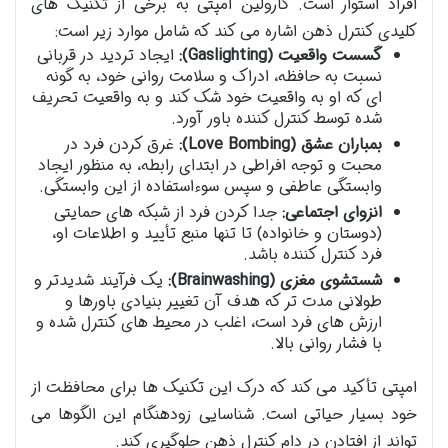
افراد استوار است. کارولین امپتی به برخی از تکنیک های
کلیدی کنترل ذهن اشاره می کند که شامل موارد زیر است:
گسست واقعیت (Gaslighting):
ایجاد تردید در قربانی
نسبت به حافظه، ادراک و سلامت روانی خود، به گونه
ای که او به واقعیت خود شک کند و به واقعیت تحریف
شده توسط کنترل کننده باور آورد.
بمباران عشق (Love Bombing):
غرق کردن فرد در
محبت و توجه افراطی در ابتدای رابطه، به منظور ایجاد
وابستگی عاطفی و سپس سوءاستفاده از این وابستگی.
انزوای اجتماعی:
جدا کردن فرد از شبکه های حمایتی
(دوستان و خانواده) تا تنها منبع تأیید و اطلاعات او،
فرد کنترل کننده باشد.
شستشوی مغزی (Brainwashing):
یک فرآیند شدیدتر و
طولانی مدت تر که هدف آن تغییر بنیادی باورها و
ارزش های فرد است، اغلب در محیط های کنترل شده و
با فشار روانی بالا.
امپتی تأکید می کند که درک این تکنیک ها برای محافظت از
خود بسیار حیاتی است. شناسایی زودهنگام این الگوها می
تواند از افتادن در دام کنترل ذهن جلوگیری کند.