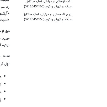
رقیه کوهکن
در
مزایایی اجاره جرثقیل
یه سری
سبک در تهران و کرج {09126454165}
«آرشیو
روح الله جمالی
در
مزایایی اجاره جرثقیل
دانلود
سبک در تهران و کرج {09126454165}
قبل از 
خب، حا
بهتره 
انتخاب 
اول از 
چ
چ
ر
پ