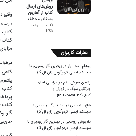
این ها
بررسی
روش‌های ارسال
کتاب از آمازون
وقتی دل
به نقاط مختلف
درسته 
20 اردیبهشت
کتاب چ
1405
کتاب»
مزایای
نظرات کاربران
درخواست
پرهام آتش بار
در
بهترین گاز رومیزی با
گاهی ا
سیستم ایمنی ترموکوپل (ای ال کا)
پلتفرم
رادمان خوش قدم
در
مزایایی اجاره
کتاب ه
جرثقیل سبک در تهران و
کرج {09126454165}
پرداخت
کتاب 
شاپور بصیری
در
بهترین گاز رومیزی با
سیستم ایمنی ترموکوپل (ای ال کا)
گلوبوک
خارجی
داریوش روحانی
در
بهترین گاز رومیزی با
سیستم ایمنی ترموکوپل (ای ال کا)
گنجینه 