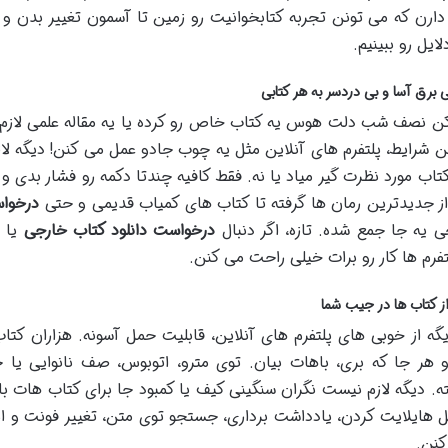
ارن که می تونن تجربه کتابخوانیت رو زمین تا آسمون تغییر بدن و 
ایل رو ببینیم.
برق آسا و بی دردسر به هر کتابی
ن نصف شب دلت هوس یه کتاب خاص رو کرده یا یه مقاله علمی لازم
ن شرایط، پلتفرم های آنلاین مثل یه چوب جادو عمل می کنن! دیگه لاز
تاب مورد نظرت گیر میاد یا نه. فقط کافیه چندتا دکمه رو فشار بدی 
 از جدیدترین رمان ها گرفته تا کتاب های کمیاب قدیمی و حتی
درخوا
 یه جا جمع شده. تازه، اگر دنبال
درخواست دانلود کتاب خارجی
یا 
تفرم ها کار رو برات خیلی راحت می کنن.
از کتاب ها در جیب شما
گه از خوبی های پلتفرم های آنلاین، قابلیت حمل آسونه. هزاران کت
هر جا که بری، باهات بیان. توی مترو، اتوبوس، صف نانوایی یا
ه. دیگه لازم نیست نگران سنگینی کیف یا کمبود جا برای کتاب هات با
 هایلایت کردن، یادداشت برداری، جستجو توی متن، تغییر فونت و ا
کنن.