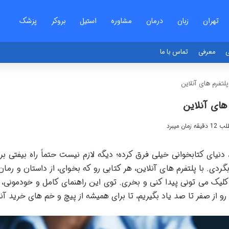
تهران
زبان
درمان
مشاوره
استیل
بروکر
پزشک
ی
معرفی
تماس با ما
پلتفرم های آنلاین
 های آنلاین
ان میبرد
، دنیای کتابخوانی خیلی فرق کرده؛ دیگه لازم نیست حتماً راه بیفتی
گردی. با پلتفرم های آنلاین، هر کتابی رو که بخوای، از داستان و ر
کلیک می تونی پیدا کنی و بخری. توی این راهنمای کامل و خودمونی، ق
 رو از صفر تا صد یاد بگیریم، تا برای همیشه از پیچ و خم های خرید 