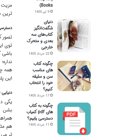
مزیت د
Books)
9 تیر 1405
ترین دل
دنیای
دسترسی 
شگفت‌انگیز
کتاب‌های سه
تصور ک
بعدی و متحرک
توی ای
خارجی
باشی ک
22 خرداد 1405
نداره؛
چگونه کتاب
همه چی
های مناسب
سن و سلیقه
این پل
خود را انتخاب
کنیم؟
دنیایی 
17 خرداد 1405
یکی دی
چگونه به کتاب
بشن و 
های pdf کمیاب
همراهت
دسترسی یابیم؟
11 خرداد 1405
هم مثل
تر می 