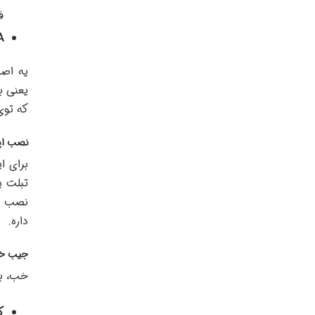
ف
:
یعنی ب
که توی
نصب اپل
برای ا
تبلت ی
نصب بر
داره.
جیب خال
خب، ب
ک