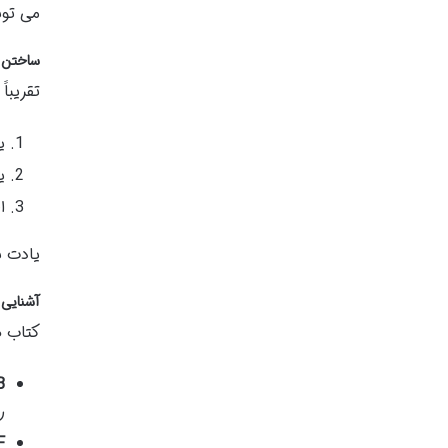
می تون
ساختن ی
تقریبا
ی
ی
ا
یادت ب
آشنایی 
کتاب ه
:
ر
: