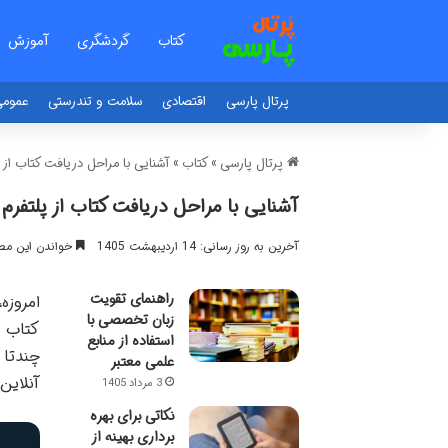
کتاب
گردشگری
آموزش
پرتال پارسی
اقتصادی
سلامت و تندرستی
عموم
پرتال پارسی
»
کتاب
»
آشنایی با مراحل دریافت کتاب از 
آشنایی با مراحل دریافت کتاب از پلتفرم
آخرین به روز رسانی: 14 اردیبهشت 1405
خواندن این مطلب 12 دقیقه زم
راهنمای تقویت
امروزه
زبان تخصصی با
کتاب ب
استفاده از منابع
چندتا 
علمی معتبر
آنلاین
3 مرداد 1405
نکاتی برای بهره
برداری بهینه از