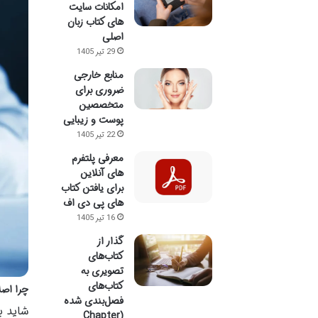
امکانات سایت
های کتاب زبان
اصلی
29 تیر 1405
منابع خارجی
ضروری برای
متخصصین
پوست و زیبایی
22 تیر 1405
معرفی پلتفرم
های آنلاین
برای یافتن کتاب
های پی دی اف
16 تیر 1405
گذار از
کتاب‌های
تصویری به
کتاب‌های
چرا اصلا
فصل‌بندی شده
شاید ب
(Chapter