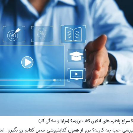
ً سراغ پلتفرم های آنلاین کتاب برویم؟ (مزایا و سادگی کار)
پرسی خب چه کاریه؟ برم از همون کتابفروشی محل کتابم رو بگیرم. اما 