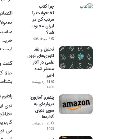
چرا کتاب
تختخوابت را
اقتصاد
مرتب کن در
معمولا
ایران محبوب
مناسبت
شد؟
خرید ک
5 خرداد 1405
نیست. 
تحلیل و نقد
تئوری‌های نوین
علمی در آثار
گشت و گ
منتشر شده
حالا ک
اخیر
بشناسی
31 اردیبهشت
1405
پلتفرم 
پلتفرم آمازون:
دروازه‌ای به
توی ای
سوی دنیای
«طاقچه
کتاب‌ها
کاربری
25 اردیبهشت
1405
می تون