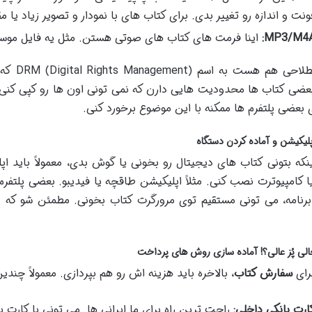
ونت و اندازه رو تغییر بدی. برای کتاب های با نمودار و تصویر زیاد یا م
MP3/M4A
اینا فرمت های کتاب های صوتی هستن. مثل یه فایل موس
یه اصطل
عضی کتاب ها محدودیت هایی دارن که نمی تونی اون ها رو کپی کنی ی
 بعضی پلتفرم ها ممکنه با این موضوع برخورد کنی.
یکیشن و آماده کردن دستگاه
ینکه بتونی کتاب های دیجیتال رو بخونی یا گوش بدی، معمولاً باید
ا کامپیوترت نصب کنی. مثلاً اپلیکیشن طاقچه یا فیدیبو. بعضی پلتف
نامه، می تونی مستقیم توی مرورگرت کتاب بخونی. مطمئن شو که د
ی پُز عالی؟! آماده سازی روش های پرداخت
رای
سفارش کتاب
، بالاخره باید هزینه اش رو هم بپردازی. معمولاً چندی
ارت بانکی داخلی:
راحت ترین راه برای ما ایرانی ها. می تونی با کارت ب