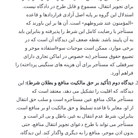
برای تجویز انتقال، مسموع و قابل طرح در دادگاه نیست.
استدلال این گروه بر پایه اصل آزادی قراردادها و قاعده
«المؤمنون عند شروطهم» است. آن ها بر این باورند که
مستأجر با رضایت کامل این شرط را پذیرفته و بنابراین باید
به آن پایبند باشد. نقطه ضعف این دیدگاه آن است که در
برخی موارد، ممکن است موجبات سوءاستفاده موجر و
تضییع حقوق مستأجر (به خصوص در اماکن تجاری دارای
سرقفلی که مستأجر برای آن هزینه های سنگینی پرداخته) را
فراهم آورد.
دیدگاه دوم (تأکید بر حق مالکیت منافع و بطلان شرط):
این
دیدگاه، که اقلیت را تشکیل می دهد، معتقد است که
مستأجر مالک منافع عین مستأجره است و سلب حق انتقال
از او، مغایر با قاعده تسلیط و حق مالکیت او بر منافع است.
بنابراین، شرط عدم انتقال به غیر، باطل و بی اثر است و
مستأجر می تواند با طرح دعوای تجویز انتقال منافع، حتی
بدون اذن موجر، منافع را به دیگری واگذار کند. این دیدگاه،