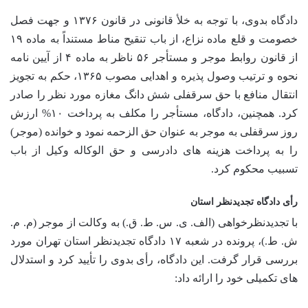
دادگاه بدوی، با توجه به خلأ قانونی در قانون ۱۳۷۶ و جهت فصل
خصومت و قلع ماده نزاع، از باب تنقیح مناط مستنداً به ماده ۱۹
از قانون روابط موجر و مستأجر ۵۶ ناظر به ماده ۴ از آیین نامه
نحوه و ترتیب وصول پذیره و اهدایی مصوب ۱۳۶۵، حکم به تجویز
انتقال منافع با حق سرقفلی شش دانگ مغازه مورد نظر را صادر
کرد. همچنین، دادگاه، مستأجر را مکلف به پرداخت ۱۰% ارزش
روز سرقفلی به موجر به عنوان حق الزحمه نمود و خوانده (موجر)
را به پرداخت هزینه های دادرسی و حق الوکاله وکیل از باب
تسبیب محکوم کرد.
رأی دادگاه تجدیدنظر استان
با تجدیدنظرخواهی (الف. ی. س. ط. ق.) به وکالت از موجر (م. م.
ش. ط.)، پرونده در شعبه ۱۷ دادگاه تجدیدنظر استان تهران مورد
بررسی قرار گرفت. این دادگاه، رأی بدوی را تأیید کرد و استدلال
های تکمیلی خود را ارائه داد: