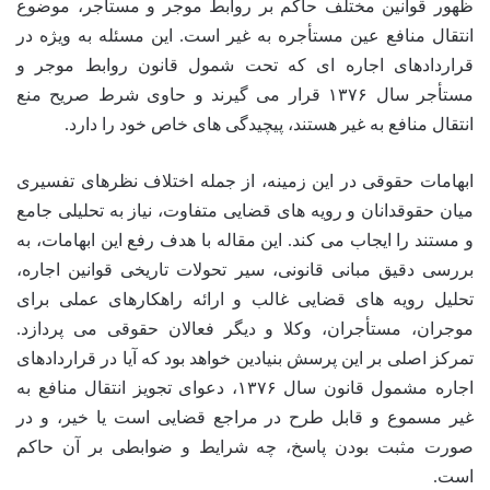
ظهور قوانین مختلف حاکم بر روابط موجر و مستأجر، موضوع
انتقال منافع عین مستأجره به غیر است. این مسئله به ویژه در
قراردادهای اجاره ای که تحت شمول قانون روابط موجر و
مستأجر سال ۱۳۷۶ قرار می گیرند و حاوی شرط صریح منع
انتقال منافع به غیر هستند، پیچیدگی های خاص خود را دارد.
ابهامات حقوقی در این زمینه، از جمله اختلاف نظرهای تفسیری
میان حقوقدانان و رویه های قضایی متفاوت، نیاز به تحلیلی جامع
و مستند را ایجاب می کند. این مقاله با هدف رفع این ابهامات، به
بررسی دقیق مبانی قانونی، سیر تحولات تاریخی قوانین اجاره،
تحلیل رویه های قضایی غالب و ارائه راهکارهای عملی برای
موجران، مستأجران، وکلا و دیگر فعالان حقوقی می پردازد.
تمرکز اصلی بر این پرسش بنیادین خواهد بود که آیا در قراردادهای
اجاره مشمول قانون سال ۱۳۷۶، دعوای تجویز انتقال منافع به
غیر مسموع و قابل طرح در مراجع قضایی است یا خیر، و در
صورت مثبت بودن پاسخ، چه شرایط و ضوابطی بر آن حاکم
است.