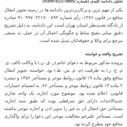
تحلیل دادنامه کلیدی (شماره 9109970221700892)
یکی از مهم ترین و پرکاربردترین دادنامه ها در زمینه تجویز انتقال
منافع در قانون ۱۳۷۶، رأی شماره ۹۱۰۹۹۷۰۲۲۱۷۰۰۸۹۲ صادره
از دادگاه تجدیدنظر استان تهران است. این دادنامه، به دلیل تشریح
دقیق مبانی تنقیح مناط و چگونگی اعمال آن در عمل، به منبعی
مرجع برای وکلا و حقوقدانان تبدیل شده است.
تشریح واقعه و خواسته
پرونده مذکور مربوط به دعوای خانم (ر. ق. ن.) با وکالت (الف. ی.
م. ع. ز.) به طرفیت (م. م. ش. ط.) بود. خواسته، تجویز انتقال
منافع وفق ماده ۱۹ قانون روابط موجر و مستأجر ۱۳۵۶ و تبصره
۲ ماده ۱۳ قانون روابط موجر و مستأجر ۷۶، به انضمام خسارات
قانونی، اعلام شده بود. موضوع مورد اجاره، یک واحد تجاری
جدیدالاحداث دارای حق سرقفلی بوده که طبق سند اجاره،
مستأجر حق انتقال آن به غیر را بدون اذن و اجازه موجر نداشته
است. مستأجر علیرغم مخالفت موجر، این دعوا را برای واگذاری
منافع خود مطرح کرده بود.