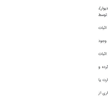
وار)،
 توسط
اثبات
 وجود
اثبات
رده و
رت یا
ری از