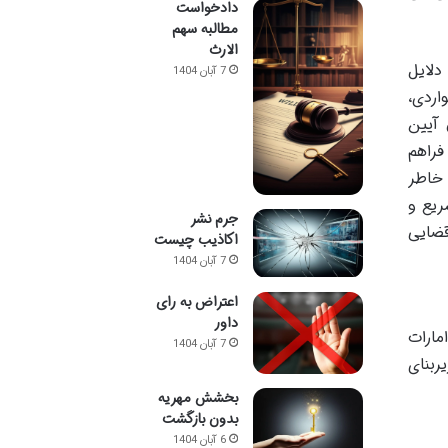
دادخواست
مطالبه سهم
الارث
دلایل
7 آبان 1404
اردی،
 آیین
فراهم
 خاطر
ریع و
جرم نشر
قضایی
اکاذیب چیست
7 آبان 1404
اعتراض به رای
داور
مارات
7 آبان 1404
ربنای
بخشش مهریه
بدون بازگشت
6 آبان 1404