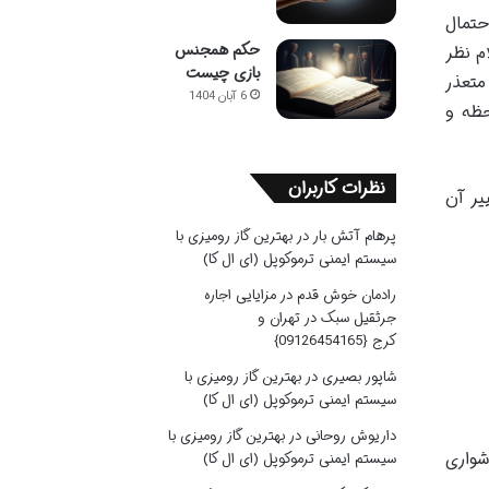
حتمال
حکم همجنس
م نظر
بازی چیست
متعذر
6 آبان 1404
حظه و
نظرات کاربران
یر آن
پرهام آتش بار
در
بهترین گاز رومیزی با
سیستم ایمنی ترموکوپل (ای ال کا)
رادمان خوش قدم
در
مزایایی اجاره
جرثقیل سبک در تهران و
کرج {09126454165}
شاپور بصیری
در
بهترین گاز رومیزی با
سیستم ایمنی ترموکوپل (ای ال کا)
داریوش روحانی
در
بهترین گاز رومیزی با
شواری
سیستم ایمنی ترموکوپل (ای ال کا)