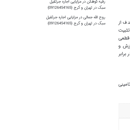
رقیه کوهکن
در
مزایایی اجاره جرثقیل
سبک در تهران و کرج {09126454165}
روح الله جمالی
در
مزایایی اجاره جرثقیل
دف از
سبک در تهران و کرج {09126454165}
تثبیت
 قطعی
زش و
 برابر
امینی