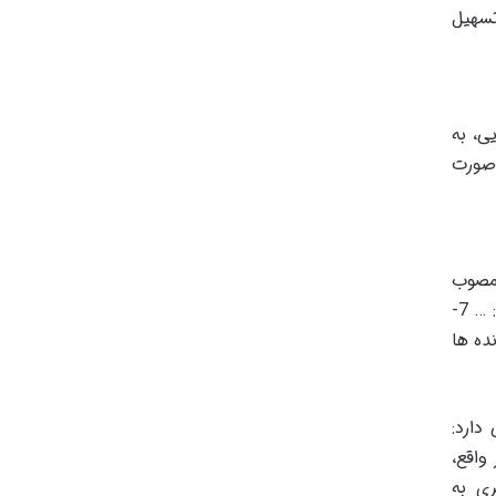
تسهیل
 قضایی، به
 صورت
 مصوب
1402/06/22»، بند 7 ماده 12 این قانون به صراحت بیان می دارد که صلاحیت های دادگاه صلح به شرح زیر است: … 7-
ده ها
ر می دارد:
واقع،
ی به