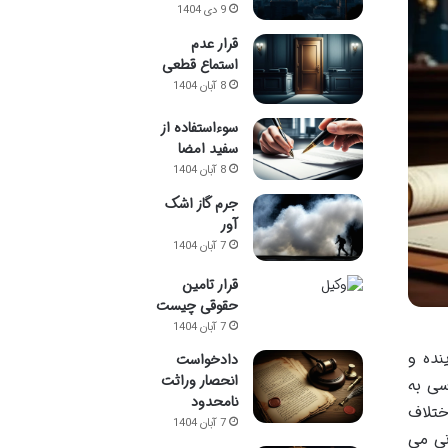
9 دی 1404
قرار عدم
استماع قطعی
8 آبان 1404
سوءاستفاده از
سفید امضا
8 آبان 1404
جرم گاز اشک
آور
7 آبان 1404
قرار تامین
حقوقی چیست
7 آبان 1404
نده و
دادخواست
انحصار وراثت
سی به
نامحدود
قانون شوراهای حل اختلاف
7 آبان 1404
نی می