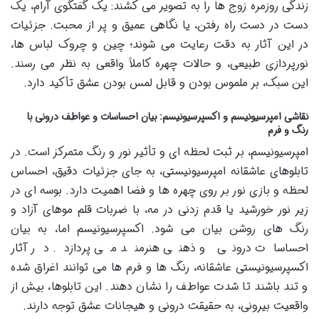
زندگی روزمره زوج ها را به تصویر می کشند: یک گفتگوی آرام، یک
دست در دست راه رفتن، یا نگاهی عمیق و پر از محبت. جزئیات
در این آثار به دقت رعایت می شوند؛ چین و چروک لباس ها،
نورپردازی طبیعی، و حالات چهره کاملاً واقعی به نظر می رسند.
این سبک، بر ملموس بودن و قابل لمس بودن عشق تأکید دارد.
نقاشی امپرسیونیسم و اکسپرسیونیسم: بیان احساسات و عواطف درونی با
رنگ و فرم
امپرسیونیسم، بر ثبت لحظه ای و تأثیر نور و رنگ متمرکز است. در
تابلوهای عاشقانه امپرسیونیستی، به جای جزئیات دقیق، احساس
لحظه و بازی نور بر روی چهره ها و فضا اهمیت دارد. بوسه ای در
زیر نور خورشید یا قدم زدنی در مه، با ضربات قلم موهای آزاد و
رنگ های روشن بیان می شود. اکسپرسیونیسم اما، به بیان
احساسات درونی و ذهنی هنرمند می پردازد. در آثار
اکسپرسیونیستی عاشقانه، رنگ ها و فرم ها می توانند اغراق شده
و تند باشند تا شدت عواطف را نشان دهند. این تابلوها، بیش از
واقعیت بیرونی، به حقیقت درونی و هیجانات عشق توجه دارند.