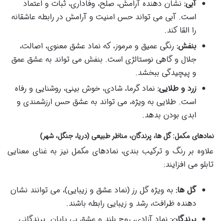
آبی:
نشان دهنده آرامش، صلح، وفاداری، ثبات و اعتماد
است. آبی می تواند حس امنیت و آرامش در رابطه عاشقانه
را القا کند.
بنفش:
رنگی عمیق و مرموز، که نماد عشق معنوی، اصالت،
جلال و گاهی نوستالژی است. بنفش می تواند به عشق عمق
و پیچیدگی ببخشد.
زرد و طلایی:
نماد گرما، شادی، خوش بینی، روشنایی و رفاه
است. طلایی به ویژه، می تواند به عشق حس ارزشمندی و
ابدی بودن بدهد.
نمادهای مکمل: گل ها، پرندگان، مناظر طبیعی (دریا، جنگل، شهر)
علاوه بر رنگ و ترکیب بندی، نمادهای مکمل نیز به غنای معنایی
تابلو می افزایند:
گل ها:
به ویژه گل رز (نماد عشق و زیبایی)، می توانند نشان
دهنده ظرافت، رشد و زیبایی رابطه باشند.
پرندگان:
نماد آزادی، روح بلند و عشق بی پایان. پرندگانی