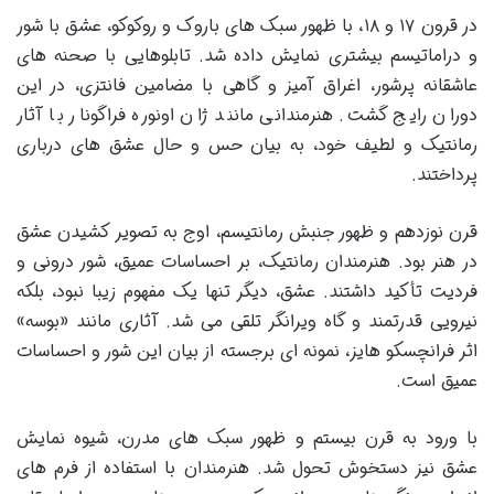
در قرون ۱۷ و ۱۸، با ظهور سبک های باروک و روکوکو، عشق با شور
و دراماتیسم بیشتری نمایش داده شد. تابلوهایی با صحنه های
عاشقانه پرشور، اغراق آمیز و گاهی با مضامین فانتزی، در این
دوران رایج گشت. هنرمندانی مانند ژان اونوره فراگونار با آثار
رمانتیک و لطیف خود، به بیان حس و حال عشق های درباری
پرداختند.
قرن نوزدهم و ظهور جنبش رمانتیسم، اوج به تصویر کشیدن عشق
در هنر بود. هنرمندان رمانتیک، بر احساسات عمیق، شور درونی و
فردیت تأکید داشتند. عشق، دیگر تنها یک مفهوم زیبا نبود، بلکه
نیرویی قدرتمند و گاه ویرانگر تلقی می شد. آثاری مانند «بوسه»
اثر فرانچسکو هایز، نمونه ای برجسته از بیان این شور و احساسات
عمیق است.
با ورود به قرن بیستم و ظهور سبک های مدرن، شیوه نمایش
عشق نیز دستخوش تحول شد. هنرمندان با استفاده از فرم های