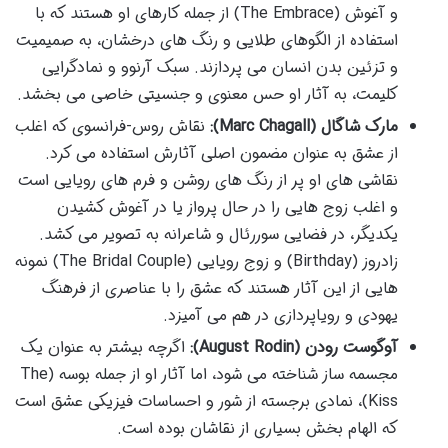
و آغوش (The Embrace) از جمله کارهای او هستند که با
استفاده از الگوهای طلایی و رنگ های درخشان، به صمیمیت
و تزئین بدن انسان می پردازند. سبک آرنوو و نمادگرایی
کلیمت، به آثار او حس معنوی و جنسیتی خاصی می بخشد.
مارک شاگال (Marc Chagall):
نقاش روس-فرانسوی که اغلب
از عشق به عنوان مضمون اصلی آثارش استفاده می کرد.
نقاشی های او پر از رنگ های روشن و فرم های رویایی است
و اغلب زوج هایی را در حال پرواز یا در آغوش کشیدن
یکدیگر، در فضایی سوررئال و شاعرانه به تصویر می کشد.
زادروز (Birthday) و زوج رویایی (The Bridal Couple) نمونه
هایی از این آثار هستند که عشق را با عناصری از فرهنگ
یهودی و رویاپردازی در هم می آمیزد.
آوگوست رودن (August Rodin):
اگرچه بیشتر به عنوان یک
مجسمه ساز شناخته می شود، اما آثار او از جمله بوسه (The
Kiss)، نمادی برجسته از شور و احساسات فیزیکی عشق است
که الهام بخش بسیاری از نقاشان بوده است.