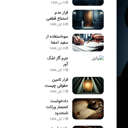
9 دی 1404
قرار عدم
استماع قطعی
8 آبان 1404
سوءاستفاده از
سفید امضا
8 آبان 1404
جرم گاز اشک
آور
7 آبان 1404
قرار تامین
حقوقی چیست
7 آبان 1404
دادخواست
انحصار وراثت
نامحدود
7 آبان 1404