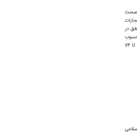
د صحت
شکایت اعاده حیثیت است. ماده ۶۹۷ قانون مجازات
طق در
محسوب
می شود و نتواند صحت آن اسناد را ثابت نماید، جز در مواردی که موجب حد است، به یک ماه تا یک سال حبس و تا ۷۴
سلامی