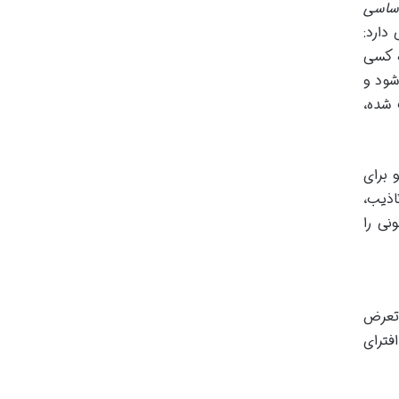
ون اساسی
دارد:
ه کسی
شود و
 شده،
 برای
شر اکاذیب،
نی را
 تعرض
فترای