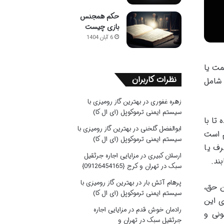
حکم همجنس
بازی چیست
6 آبان 1404
مت یا
نظرات کاربران
 شامل
زهره غفوری
در
بهترین گاز رومیزی با
سیستم ایمنی ترموکوپل (ای ال کا)
تا با
ابوالفضل گلخنی
در
بهترین گاز رومیزی با
م است
سیستم ایمنی ترموکوپل (ای ال کا)
رف یا
ارسلان کبیری
در
مزایایی اجاره جرثقیل
بند.
سبک در تهران و کرج {09126454165}
پرهام آتش بار
در
بهترین گاز رومیزی با
ن حق،
سیستم ایمنی ترموکوپل (ای ال کا)
ی این
رادمان خوش قدم
در
مزایایی اجاره
ونی و
جرثقیل سبک در تهران و