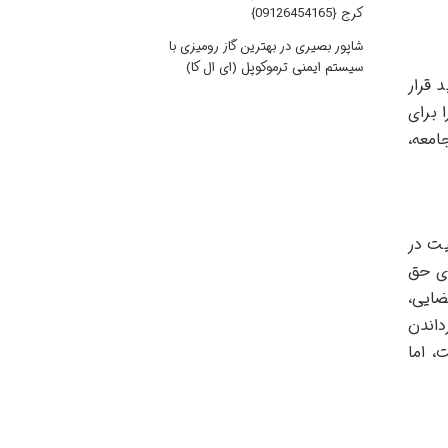
کرج {09126454165}
شاپور بصیری
در
بهترین گاز رومیزی با
سیستم ایمنی ترموکوپل (ای ال کا)
 قرار
 برای
امعه،
یت در
ای حق
ضایی،
داندن
، اما