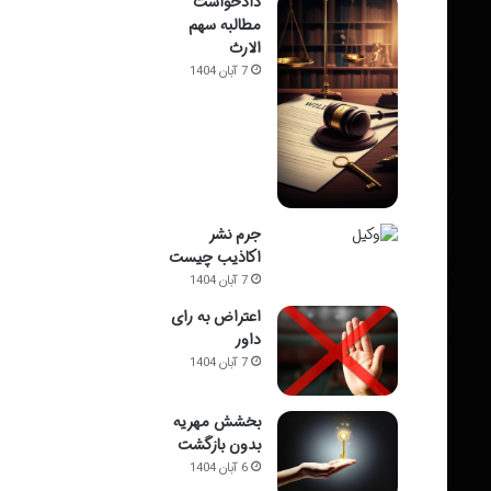
دادخواست
مطالبه سهم
الارث
7 آبان 1404
جرم نشر
اکاذیب چیست
7 آبان 1404
اعتراض به رای
داور
7 آبان 1404
بخشش مهریه
بدون بازگشت
6 آبان 1404