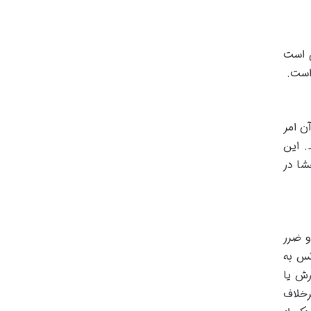
ی است
ن امر
. این
شا در
و ضرر
کس به
رش یا
رخلاف