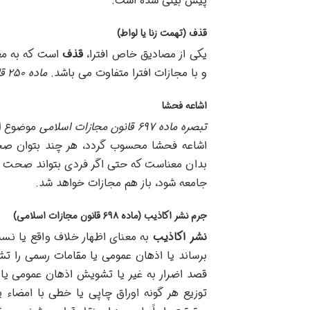
پیش بینی شده است.
قذف (تهمت زنا یا لواط)
یکی از مصادیق خاص افترا،
قذف
است که به مع
و با مجازات افترا متفاوت می باشد.
ماده ۲۵۰ قانون مجازات اسلامی
اشاعه فحشا
تبصره ماده ۶۹۷ قانون مجازات اسلامی
موضوع
ا
اشاعه فحشا محسوب گردد، هر چند بتوان صحت
بدان معناست که حتی اگر فردی بتواند صحت نسب
جامعه شود، باز هم مجازات خواهد شد.
جرم نشر اکاذیب (ماده ۶۹۸ قانون مجازات اسلامی)
نشر اکاذیب
به معنای اظهار خلاف واقع یا نس
برساند یا اذهان عمومی یا مقامات رسمی را ت
قصد اضرار به غیر یا تشویش اذهان عمومی یا م
توزیع هر گونه اوراق چاپی یا خطی با امضاء یا