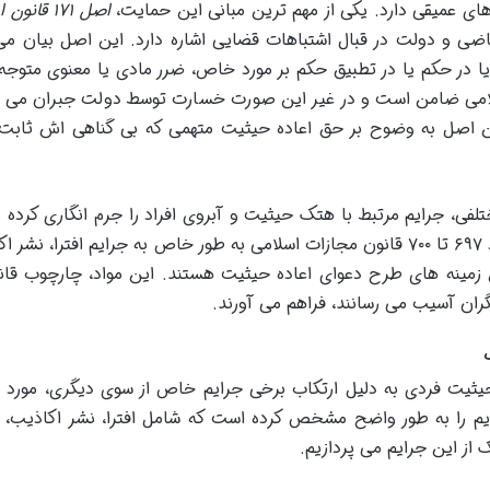
های عمیقی دارد. یکی از مهم ترین مبانی این حمایت،
اصل ۱۷۱ قان
 و دولت در قبال اشتباهات قضایی اشاره دارد. این اصل بیان می 
 یا در حکم یا در تطبیق حکم بر مورد خاص، ضرر مادی یا معنوی متوج
لامی ضامن است و در غیر این صورت خسارت توسط دولت جبران می 
ین اصل به وضوح بر حق اعاده حیثیت متهمی که بی گناهی اش ثابت
لفی، جرایم مرتبط با هتک حیثیت و آبروی افراد را جرم انگاری کرده و
مرتکبین مجازات هایی در نظر گرفته است. مواد ۶۹۷ تا ۷۰۰ قانون مجازات اسلامی به طور خاص به جرایم افترا، ن
 زمینه های طرح دعوای اعاده حیثیت هستند. این مواد، چارچوب قانو
ران آسیب می رسانند، فراهم می آورند.
ف
یثیت فردی به دلیل ارتکاب برخی جرایم خاص از سوی دیگری، مورد
م را به طور واضح مشخص کرده است که شامل افترا، نشر اکاذیب، ا
از این جرایم می پردازیم.