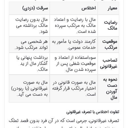
معیار
اختلاس
سرقت (دزدی)
مال با رضایت و اعتماد
مال بدون رضایت
رضایت
مالک به مرتکب سپرده
مالک برداشته می
مالک
شده است.
شود.
موقعیت
کارمند دولت یا مأمور به
هر شخصی می
مرتکب
خدمات عمومی.
تواند مرتکب شود.
سوءاستفاده از اعتماد و
برداشت پنهانی یا
تصاحب
موقعیت شغلی پس از
آشکار مال از ید
غیرقانونی
سپرده شدن مال.
مالک.
نحوه به
مال به صورت قانونی در
مال به صورت
دست
اختیار مرتکب قرار گرفته
غیرقانونی (با ربودن)
آوردن
است.
به دست می آید.
مال
تفاوت اختلاس با تصرف غیرقانونی
تصرف غیرقانونی، جرمی است که در آن فرد بدون قصد تملک