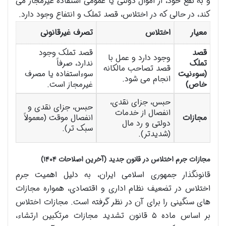
و به نفع خود، از اموال دولتی یا عمومی استفاده غیرمجاز می
کند، در حالی که در اختلاس، قصد تملک و انتفاع وجود دارد.
معیار
اختلاس
تصرف غیرقانونی
قصد
قصد تملک وجود
وجود دارد و عمل با
تملک
ندارد، صرفاً
قصد تصاحب مالکانه
(سوءنیت
سوءاستفاده یا مصرف
انجام می شود.
خاص)
غیرمجاز است.
حبس، جزای نقدی،
حبس، جزای نقدی و
انفصال از خدمات
مجازات
انفصال موقت (معمولاً
دولتی و رد مال
سبک تر).
(شدیدتر).
مجازات جرم اختلاس در قانون جدید (آخرین اصلاحات ۱۴۰۴)
قانونگذار جمهوری اسلامی ایران، به دلیل اهمیت جرم
اختلاس در تضعیف نظام اداری و اقتصادی، همواره مجازات
های سنگینی را برای آن در نظر گرفته است. مجازات اختلاس
بر اساس ماده ۵ قانون تشدید مجازات مرتکبین ارتشاء،