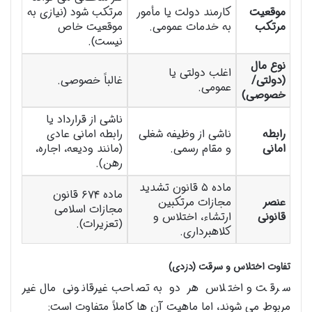
موقعیت
کارمند دولت یا مأمور
مرتکب شود (نیازی به
مرتکب
به خدمات عمومی.
موقعیت خاص
نیست).
نوع مال
اغلب دولتی یا
(دولتی/
غالباً خصوصی.
عمومی.
خصوصی)
ناشی از قرارداد یا
رابطه
ناشی از وظیفه شغلی
رابطه امانی عادی
امانی
و مقام رسمی.
(مانند ودیعه، اجاره،
رهن).
ماده ۵ قانون تشدید
ماده ۶۷۴ قانون
عنصر
مجازات مرتکبین
مجازات اسلامی
قانونی
ارتشاء، اختلاس و
(تعزیرات).
کلاهبرداری.
تفاوت اختلاس و سرقت (دزدی)
سرقت و اختلاس هر دو به تصاحب غیرقانونی مال غیر
مربوط می شوند، اما ماهیت آن ها کاملاً متفاوت است: