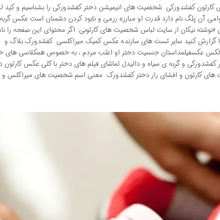
کارتون کفشدوزکی شخصیت های انیمیشن دختر کفشدوزکی را بشناسیم و کید ل
امی آن پلگ نام دارد قدرت او مبارزه رزمی و نابود کردن دشمنان است عکس گربه 
«نوشته نیکان از سایت لباس شخصیت های کارتونی: اگر محتوای این صفحه را نا
 آن را گزارش کنید سایر تست های سازنده عکس کمیک میراکلسی کفشدوزک بلاگ و
لکس عکسفیلمداستان جنسیت دختر او اغلب مردم ، به خصوص همکلاسی های خو
ر کفشدوزکی و گربه ی سیاه و دالیدل تماشای فیلم های دختر با کلی عکس کارتون د
 های کارتون و افشای راز دختر کفشدوزک معنی اسم شخصیت های میراکلس و د