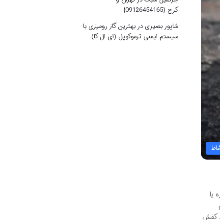
کرج {09126454165}
شاپور بصیری
در
بهترین گاز رومیزی با
سیستم ایمنی ترموکوپل (ای ال کا)
اط
 یا
د کفش