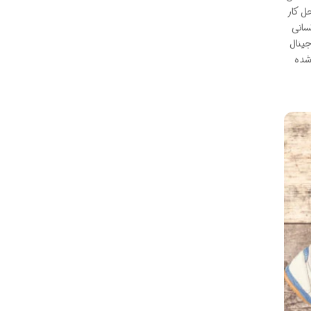
ل کار
سانی
ینال
شده