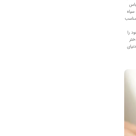
باس
سیاه
مناسب
د را
ختر
نیای