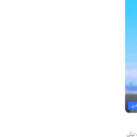
دی
 تیکی