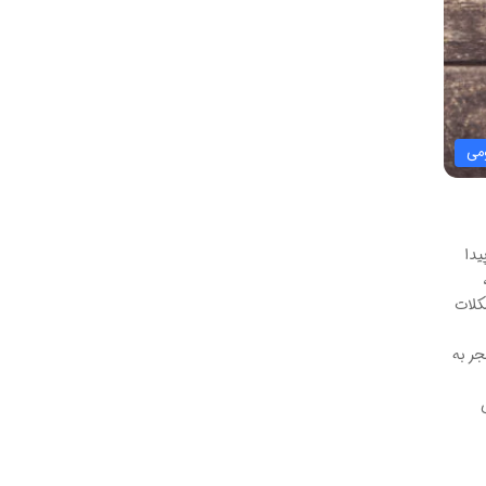
می
یدا
کلات
جر به