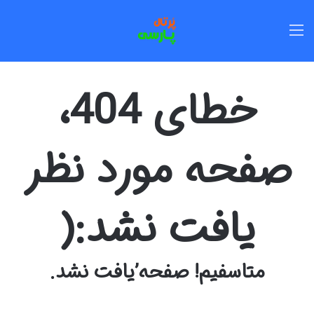
منو
خطای 404،
صفحه مورد نظر
یافت نشد:(
متاسفیم! صفحه’یافت نشد.