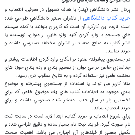
کتاب طراحی و ساخت سازه ‌های ماکارونی
پرتال نشر دانشگاهي (پند) با هدف تسهيل در معرفي، انتخاب و
خرید کتاب دانشگاهی
از ناشران معتبر دانشگاهي طراحي شده
است. لازمه اين كاركرد آن است كه كاربران بتوانند با كمك سيستم
هاي جستجو با وارد كردن كليد واژه هايي از عنوان، نويسنده يا
ناشر كتاب به منابع متعدد از ناشران مختلف دسترسي داشته و
خريد نمايند.
در جستجوي پيشرفته علاوه بر امكان وارد كردن اطلاعات بيشتر و
جداسازي خاص تر مي توان از تقسيم بندي و رده بندي حوزه هاي
مختلف علمي نيز استفاده كرده و به نتايج مطلوب تري رسيد.
مثلا كاربر مي تواند يا استفاده از جستجوي پيشرفته و موضوع
بندي موجود به اطلاعات كتاب هاي يك موضوع خاص كه براي
نخستين بار در سال جديد منتشر شده دسترسي داشته و براي
خريد انتخاب نمايد.
براي شروع انتخاب و خريد كتاب، ابتدا لازم است در سايت ثبت
نام صورت گيرد. فرايند ثبت نام بسيار ساده و دقيق طراحي شده و
تكميل بعضي از فيلدهاي آن اجباري مي باشد. اهميت صحت