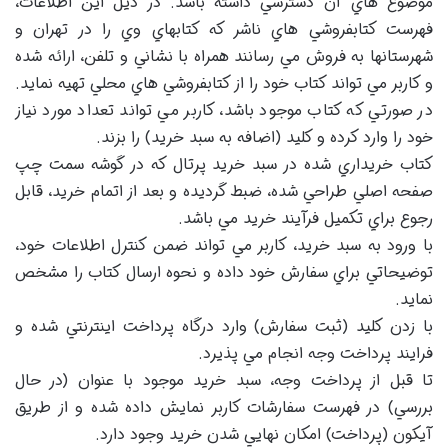
موضوع هاي آن دسترسي داشته باشد. در ذيل اين اطلاعات،
فهرست كتابفروشي هاي ناشر كه كتابهاي وي را در تهران و
شهرستانها به فروش مي رسانند همراه با نشاني و تلفن، ارائه شده
و كاربر مي تواند كتاب خود را از كتابفروشي هاي محلي تهيه نمايد.
در صورتي كه كتاب موجود باشد، كاربر مي تواند تعداد مورد نياز
خود را وارد كرده و كليد (اضافه به سبد خريد) را بزند.
كتاب خريداري شده در سبد خريد پرتال كه در گوشه سمت چپ
صفحه اصلي طراحي شده، ضبط گرديده و بعد از اتمام خريد، قابل
رجوع براي تكميل فرآيند خريد مي باشد.
با ورود به سبد خريد، كاربر مي تواند ضمن كنترل اطلاعات خود،
توضيحاتي براي سفارش خود داده و نحوه ارسال كتاب را مشخص
نمايد.
با زدن كليد (ثبت سفارش) وارد درگاه پرداخت اينترنتي شده و
فرايند پرداخت وجه انجام مي پذيرد.
تا قبل از پرداخت وجه، سبد خريد موجود با عنوان (در حال
بررسي) در فهرست سفارشات كاربر نمايش داده شده و از طريق
آيكون (پرداخت) امكان نهايي شدن خريد وجود دارد.