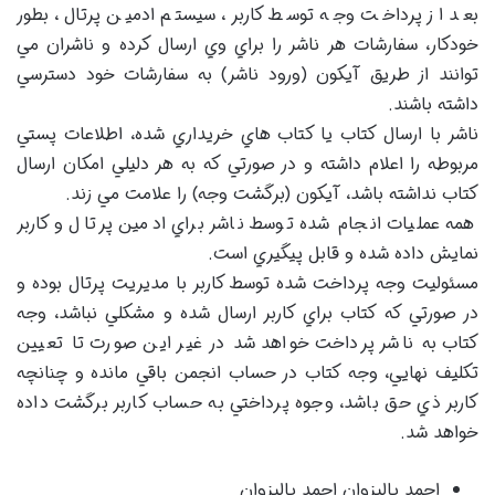
بعد از پرداخت وجه توسط كاربر، سيستم ادمين پرتال، بطور
خودكار، سفارشات هر ناشر را براي وي ارسال كرده و ناشران مي
توانند از طريق آيكون (ورود ناشر) به سفارشات خود دسترسي
داشته باشند.
ناشر با ارسال كتاب يا كتاب هاي خريداري شده، اطلاعات پستي
مربوطه را اعلام داشته و در صورتي كه به هر دليلي امكان ارسال
كتاب نداشته باشد، آيكون (برگشت وجه) را علامت مي زند.
همه عمليات انجام شده توسط ناشر براي ادمين پرتال و كاربر
نمايش داده شده و قابل پيگيري است.
مسئوليت وجه پرداخت شده توسط كاربر با مديريت پرتال بوده و
در صورتي كه كتاب براي كاربر ارسال شده و مشكلي نباشد، وجه
كتاب به ناشر پرداخت خواهد شد در غير اين صورت تا تعيين
تكليف نهايي، وجه كتاب در حساب انجمن باقي مانده و چنانچه
كاربر ذي حق باشد، وجوه پرداختي به حساب كاربر برگشت داده
خواهد شد.
احمد پالیزوان احمد پالیزوان