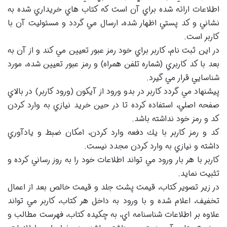
اطلاعات ارائه شده براي آن است كه كتاب هاي خريداري شده به
نشاني و كد پستي اظهار شده، ارسال مي گردد و مسئوليت آن با
كاربر است.
در اين ثبت نام، كاربر براي خود رمز عبور تعيين مي كند و از آن به
بعد با كد كاربري (شماره تلفن همراه) و رمز عبور تعيين شده، مورد
شناسايي قرار مي گيرد.
پيشنهاد مي گردد كاربر در بدو ورود از آيكون (ورود كاربر) در بالاي
صفحه اصلي، استفاده كرده تا در حين خريد نيازي به وارد كردن
كد و رمز خود نداشته باشد.
كد و رمز كاربر با يك دفعه وارد كردن، امكان ضبط و يادآوري
داشته و نيازي به وارد كردن مجدد نيست.
كاربر با هر بار ورود مي تواند اطلاعات خود را به روز رساني كرده و
تثبيت نمايد.
در زير تصوير كتاب، قيمت پشت جلد و قيمت خالص بعد از اعمال
تخفيف، اعلام شده و با ورود به داخل هر كتاب، كاربر مي تواند
علاوه بر اطلاعات شناسنامه اي، به چكيده كتاب، فهرست مطالب و