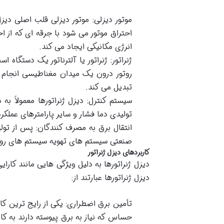
موتور دیزلی: موتور دیزلی قلب اصلی دیز
احتراق موتور می شود با جرقه ای که ا
انرژی مکانیکی ایجاد می کند.
ژنراتور: ژنراتور یا آلترناتور یک دستگاه
روتور درون یک میدان مغناطیسی انجام می
تبدیل می کند.
سیستم کنترل: دیزل ژنراتورها معمولاً ب
تولیدی دما فشار و سایر پارامترهای عملک
انتقال برق به مصرف کنندگان: پس از تول
صنعتی سیستم های تهویه سیستم های روشنای
کاربردهای دیزل ژنراتور
دیزل ژنراتورها به دلیل ویژگی هایی مانند کارای
دیزل ژنراتورها عبارتند از:
تأمین برق اضطراری: یکی از رایج ترین کار
حساس که نیاز به برق پیوسته دارند به کار