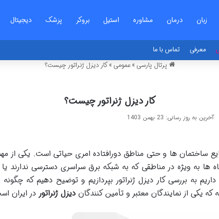
زبان
درمان
مشاوره
استیل
بروکر
پزشک
دیجیتال
ی
معرفی
تماس با ما
پرتال پارسی
»
عمومی
»
کار دیزل ژنراتور چیست؟
کار دیزل ژنراتور چیست؟
آخرین به روز رسانی: 23 بهمن 1403
نایع ساختمان ها و حتی مناطق دورافتاده امری حیاتی است. یکی از مه
اه ها به ویژه در مناطقی که به شبکه برق سراسری دسترسی ندارند ی
اریم به بررسی کار دیزل ژنراتور بپردازیم و توضیح دهیم که چگونه ای
که یکی از نمایندگان معتبر و تأمین کنندگان
دیزل ژنراتور
در ایران اس