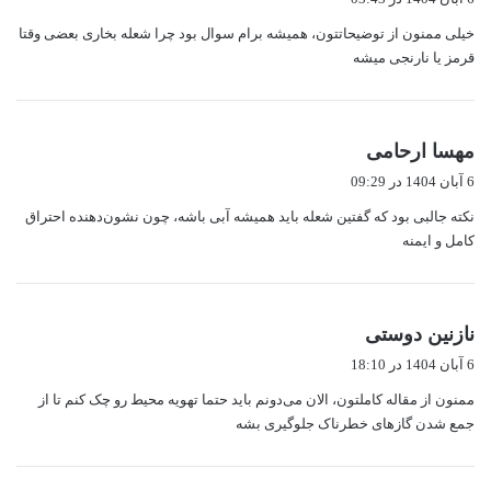
ت
خیلی ممنون از توضیحاتتون، همیشه برام سوال بود چرا شعله بخاری بعضی وقتا
:
قرمز یا نارنجی میشه
گ
مهسا ارحامی
ف
6 آبان 1404 در 09:29
ت
نکته جالبی بود که گفتین شعله باید همیشه آبی باشه، چون نشون‌دهنده احتراق
:
کامل و ایمنه
گ
نازنین دوستی
ف
6 آبان 1404 در 18:10
ت
ممنون از مقاله کاملتون، الان می‌دونم باید حتما تهویه محیط رو چک کنم تا از
:
جمع شدن گازهای خطرناک جلوگیری بشه