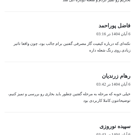
گ
فاضل پوراحمد
ف
6 آبان 1404 در 03:16
ت
نکته‌ای که درباره کیفیت گاز مصرفی گفتین برام جالب بود، چون واقعا تاثیر
:
زیادی روی رنگ شعله داره
گ
رهام زرندیان
ف
6 آبان 1404 در 03:42
ت
خیلی خوبه که مرحله به مرحله گفتین چطور باید بخاری رو بررسی و تمیز کنیم،
:
توضیحاتتون کاملا کاربردی بود
گ
سپیده نوروزی
ف
6 آبان 1404 در 03:43