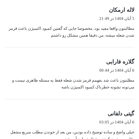
گ
لاله ارمکان
ف
5 آبان 1404 در 21:49
ت
مطالبتون واقعا مفید بود، مخصوصا جایی که گفتین کمبود اکسیژن باعث قرمز
:
شدن شعله میشه، من دقیقا همین مشکل رو داشتم
گ
گلاره فارابی
ف
6 آبان 1404 در 00:44
ت
مطلبتون باعث شد بفهمم قرمز شدن شعله فقط یه مسئله ظاهری نیست و
:
می‌تونه نشونه خطرناک کمبود اکسیژن باشه
گ
گیتی دلفانی
ف
6 آبان 1404 در 03:05
ت
خیلی واضح و ساده توضیح داده بودین، من بعد از خوندن مطلب سریع مشعل
:
بخاریم رو تمیز کردم و شعله دوباره آبی شد