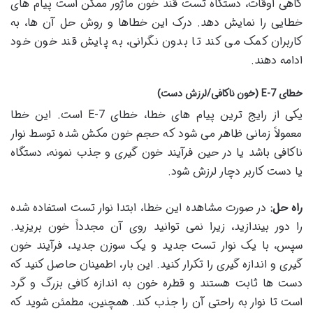
گاهی اوقات، دستگاه تست قند خون ماژور ممکن است پیام های
خطایی را نمایش دهد. درک این خطاها و روش حل آن ها، به
کاربران کمک می کند تا بدون نگرانی، به پایش قند خون خود
ادامه دهند.
خطای E-7 (خون ناکافی/لرزش دست)
یکی از رایج ترین پیام های خطا، خطای E-7 است. این خطا
معمولاً زمانی ظاهر می شود که حجم خون مکش شده توسط نوار
ناکافی باشد یا در حین فرآیند خون گیری و جذب نمونه، دستگاه
یا دست کاربر دچار لرزش شود.
راه حل:
در صورت مشاهده این خطا، ابتدا نوار تست استفاده شده
را دور بیندازید، زیرا نمی توانید روی آن مجدداً خون بریزید.
سپس، با یک نوار تست جدید و یک سوزن جدید، فرآیند خون
گیری و اندازه گیری را تکرار کنید. این بار، اطمینان حاصل کنید که
دست ها ثابت هستند و قطره خون به اندازه کافی بزرگ و گرد
است تا نوار به راحتی آن را جذب کند. همچنین، مطمئن شوید که