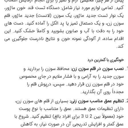
پیش از هر چیز، محیطی آرام و تمیز را برای انجام آزمایش انتخاب
کنید. تمامی لوازم مورد نیاز شامل: دستگاه تست قند خون ماژور،
یک نوار تست جدید ماژور، یک سوزن (لانست) جدید ماژور، قلم
سوزن زن، و یک دستمال تمیز یا پد الکل را آماده کنید. دست های
خود را به دقت با آب و صابون بشویید و کاملاً خشک کنید. این
اقدام ساده، از آلودگی نمونه خون و نتایج نادرست جلوگیری می
کند.
خونگیری با کمترین درد
نصب سوزن در قلم سوزن زن:
محافظ سوزن را بردارید و
سوزن جدید را به آرامی و با فشار ملایم در جای مخصوص
خود در قلم سوزن زن قرار دهید. سپس، درپوش قلم را
مجدداً روی آن بگذارید.
تنظیم عمق مناسب سوزن زنی:
بسیاری از قلم های سوزن زن،
دارای تنظیمات عمق هستند. عمق را متناسب با نوع پوست
خود (معمولاً بین 2 تا 3 برای افراد بالغ) تنظیم کنید. شروع با
عمق کمتر و افزایش تدریجی آن در صورت نیاز، به کاهش