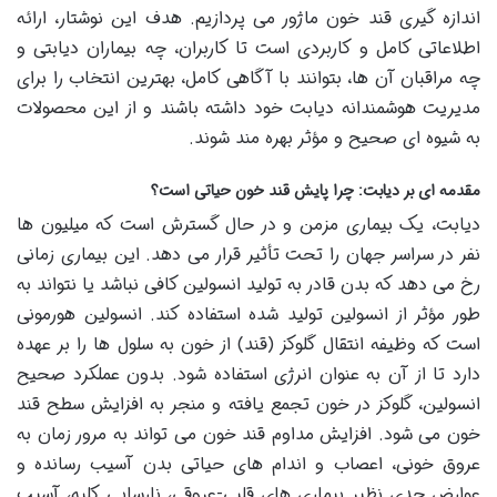
اندازه گیری قند خون ماژور می پردازیم. هدف این نوشتار، ارائه
اطلاعاتی کامل و کاربردی است تا کاربران، چه بیماران دیابتی و
چه مراقبان آن ها، بتوانند با آگاهی کامل، بهترین انتخاب را برای
مدیریت هوشمندانه دیابت خود داشته باشند و از این محصولات
به شیوه ای صحیح و مؤثر بهره مند شوند.
مقدمه ای بر دیابت: چرا پایش قند خون حیاتی است؟
دیابت، یک بیماری مزمن و در حال گسترش است که میلیون ها
نفر در سراسر جهان را تحت تأثیر قرار می دهد. این بیماری زمانی
رخ می دهد که بدن قادر به تولید انسولین کافی نباشد یا نتواند به
طور مؤثر از انسولین تولید شده استفاده کند. انسولین هورمونی
است که وظیفه انتقال گلوکز (قند) از خون به سلول ها را بر عهده
دارد تا از آن به عنوان انرژی استفاده شود. بدون عملکرد صحیح
انسولین، گلوکز در خون تجمع یافته و منجر به افزایش سطح قند
خون می شود. افزایش مداوم قند خون می تواند به مرور زمان به
عروق خونی، اعصاب و اندام های حیاتی بدن آسیب رسانده و
عوارض جدی نظیر بیماری های قلبی-عروقی، نارسایی کلیه، آسیب