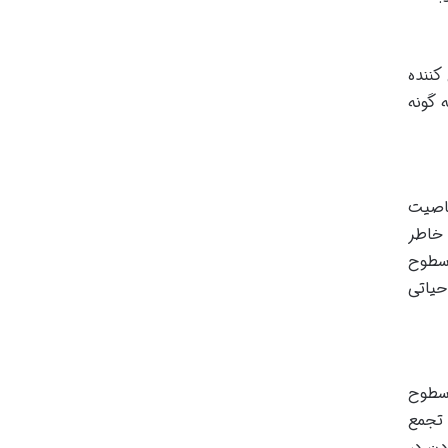
کننده
 گونه
خاصیت
 خاطر
 سطوح
حیاتی
 سطوح
 تجمع
دن در