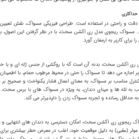
 حداکثری
دقت و راحتی در استفاده است. طراحی فیزیکی مسواک، نقش تعیین 
ند. مسواک ریجوی مدل ری اکشن سخت، با در نظر گرفتن این اصول، به
 برای کاربر به ارمغان آورد.
 ری اکشن سخت، بدنه آن است که با روکشی از جنس ژله ای و با 
 اجازه می دهد تا مسواک را حتی در محیط مرطوب حمام، با اطمینان
 کنترل مناسب بر مسواک، به معنای اعمال فشار یکنواخت و صحیح بر
ب به لثه ها و مینای دندان، به ویژه در مسواک های با برس سخت، 
 حداقل رسانده و تجربه مسواک زدن را دلپذیرتر می کند.
اک ریجوی ری اکشن سخت، امکان دسترسی به دندان های انتهایی و
 مولر (عقبی) به دلیل موقعیت خود، اغلب در معرض خطر بیشتری برای
نها با مسواک های معمولی دشوار است. گردن بلند این مسواک، مانور دا