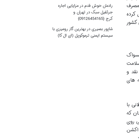
 مصرف
رادمان خوش قدم
در
مزایایی اجاره
جرثقیل سبک در تهران و
 کرده
کرج {09126454165}
 کشور
شاپور بصیری
در
بهترین گاز رومیزی با
سیستم ایمنی ترموکوپل (ای ال کا)
مسواک
سلامت
نقد و
ه های
نی با
ان که
ی روی
 اکشن
.