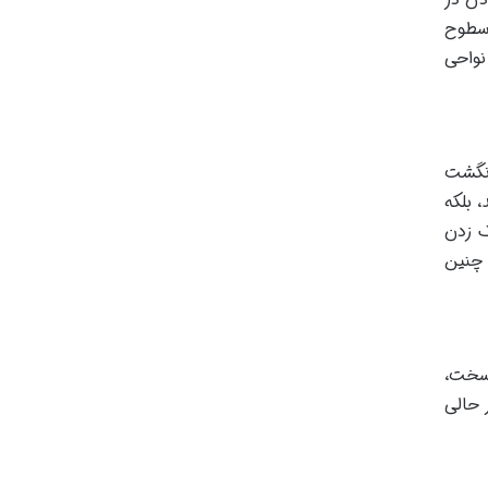
 سطوح
نواحی
نگشت
 بلکه
ک زدن
 چنین
 سخت،
 حالی