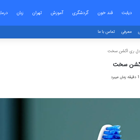
دیابت
قند خون
گردشگری
آموزش
تهران
زبان
درما
ی
معرفی
تماس با ما
مدل ری اکشن سخت
اکشن سخت