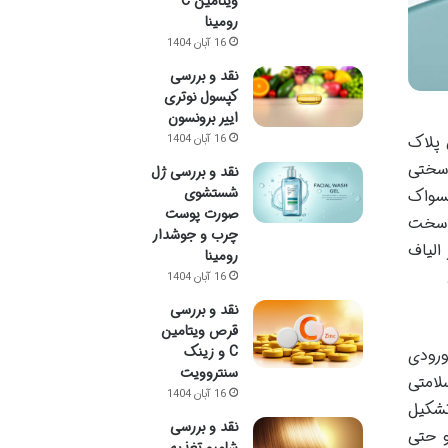
ویتامین C
رومینا
16 آبان 1404
نقد و بررسی
کپسول نوتری
اییر برونسون
 پلاک
16 آبان 1404
 سختی
نقد و بررسی ژل
شستشوی
مسواک
صورت پوست
س سخت
چرب و جوشدار
الیاف
رومینا
16 آبان 1404
نقد و بررسی
قرص ویتامین
C و زینک
ورودی
سنتروویت
لامتی
16 آبان 1404
تشکیل
نقد و بررسی
و حتی
شامپو تغذیه