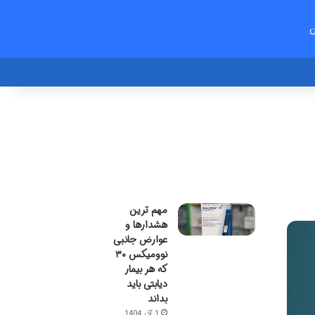
ن
مهم ترین
هشدارها و
عوارض جانبی
نوومیکس ۳۰
که هر بیمار
دیابتی باید
بداند
1 آذر 1404