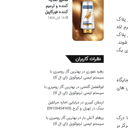
کننده و ترمیم
کننده فورکاپیل
 پلاک
16 آبان 1404
م لثه
 پلاک
شوند.
ای یک
نظرات کاربران
زهره غفوری
در
بهترین گاز رومیزی با
سیستم ایمنی ترموکوپل (ای ال کا)
ایگاه
ابوالفضل گلخنی
در
بهترین گاز رومیزی با
ی های
سیستم ایمنی ترموکوپل (ای ال کا)
ارسلان کبیری
در
مزایایی اجاره جرثقیل
سبک در تهران و کرج {09126454165}
ا درک
پرهام آتش بار
در
بهترین گاز رومیزی با
سیستم ایمنی ترموکوپل (ای ال کا)
کز بر