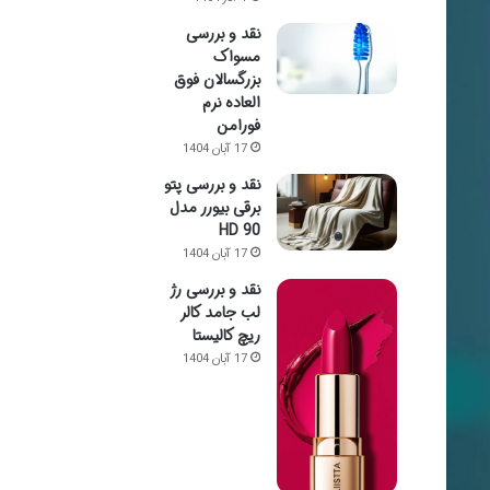
نقد و بررسی
مسواک
بزرگسالان فوق
العاده نرم
فورامن
17 آبان 1404
نقد و بررسی پتو
برقی بیورر مدل
HD 90
17 آبان 1404
نقد و بررسی رژ
لب جامد کالر
ریچ کالیستا
17 آبان 1404