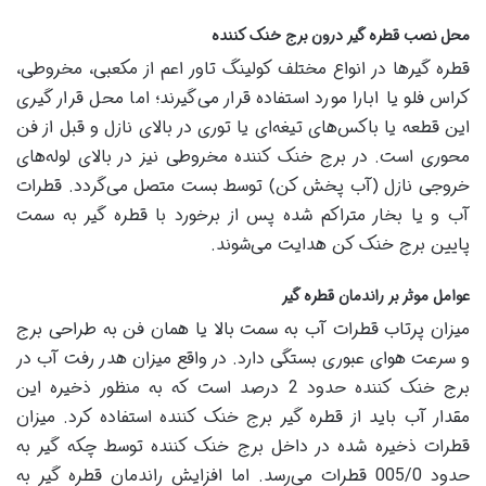
محل نصب قطره گیر درون برج خنک کننده
قطره گیرها در انواع مختلف کولینگ تاور اعم از مکعبی، مخروطی،
کراس فلو یا ابارا مورد استفاده قرار می‌گیرند؛ اما محل قرار گیری
این قطعه یا باکس‌های تیغه‌ای یا توری در بالای نازل و قبل از فن
محوری است. در برج خنک کننده مخروطی نیز در بالای لوله‌های
خروجی نازل (آب پخش کن) توسط بست متصل می‌گردد. قطرات
آب و یا بخار متراکم شده پس از برخورد با قطره گیر به سمت
پایین برج خنک کن هدایت می‌شوند.
عوامل موثر بر راندمان قطره گیر
میزان پرتاب قطرات آب به سمت بالا یا همان فن به طراحی برج
و سرعت هوای عبوری بستگی دارد. در واقع میزان هدر رفت آب در
برج خنک کننده حدود 2 درصد است که به منظور ذخیره این
مقدار آب باید از قطره گیر برج خنک کننده استفاده کرد. میزان
قطرات ذخیره شده در داخل برج خنک کننده توسط چکه گیر به
حدود 005/0 قطرات می‌رسد. اما افزایش راندمان قطره گیر به