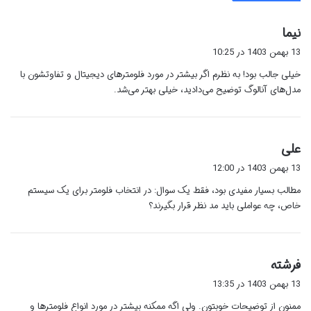
گ
نیما
ف
13 بهمن 1403 در 10:25
ت
خیلی جالب بود! به نظرم اگر بیشتر در مورد فلومترهای دیجیتال و تفاوتشون با
:
مدل‌های آنالوگ توضیح می‌دادید، خیلی بهتر می‌شد.
گ
علی
ف
13 بهمن 1403 در 12:00
ت
مطالب بسیار مفیدی بود، فقط یک سوال: در انتخاب فلومتر برای یک سیستم
:
خاص، چه عواملی باید مد نظر قرار بگیرند؟
گ
فرشته
ف
13 بهمن 1403 در 13:35
ت
ممنون از توضیحات خوبتون. ولی اگه ممکنه بیشتر در مورد انواع فلومترها و
: