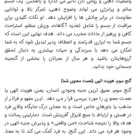
وضعیت ذهنی و روحی تان تأثیر می گذارد و بالعکس. یک جسم
سالم و پرانرژی می تواند وضوح ذهنی، تمرکز بالا و توانایی
مقاومت در برابر چالش ها را افزایش دهد. او نکات کلیدی برای
مراقبت از جسم را شامل تغذیه آگاهانه، ورزش منظم، استراحت
کافی و پرهیز از عادات مخرب می داند. هدف نهایی این است که
جسم شما به ابزاری قدرتمند و انعطاف پذیر تبدیل شود که به شما
امکان می دهد با سرزندگی و حیات بیشتری به دنبال تحقق
آرزوهایتان باشید و هر سال از عمرتان را بخشی از گنجینه
جسمانی خود بدانید.
گنج سوم: هویت الهی (نعمت معنوی شما)
گنج سوم، عمیق ترین جنبه وجودی انسان، یعنی هویت الهی یا
نعمت معنوی را مورد بررسی قرار می دهد. این مفهوم فراتر از
مذهب یا باورهای خاص است و به معنای درک جایگاه والای فرد
در هستی و ارتباط با منبع لایزال آفرینش است. دمارتینی رسالت و
هدف والا را نتیجه شناخت «من واقعی» و پذیرش جنبه الهی در
وجود هر فرد می داند. این گنج، به فرد کمک می کند تا به معنا،