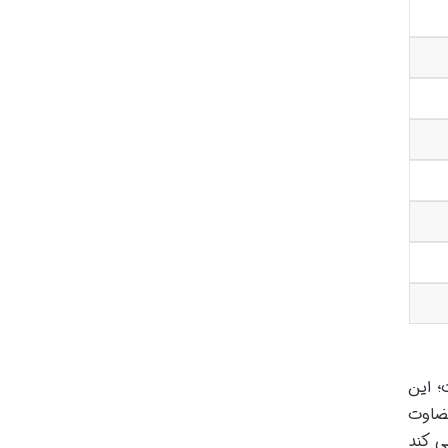
؛ این
قضاوت
ی کند