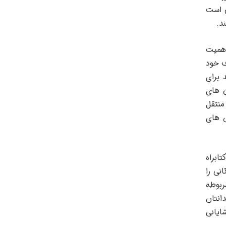
ن است
د.
اهمیت
ف خود
 برای
ن های
منتقل
ش های
ابراه
نی را
ربوطه
انتان
ایانی