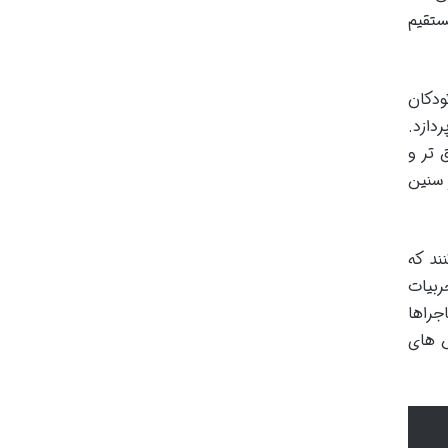
ستقیم
ودکان
دازد.
 تر و
 سنین
ند که
ربیات
جراها
س های