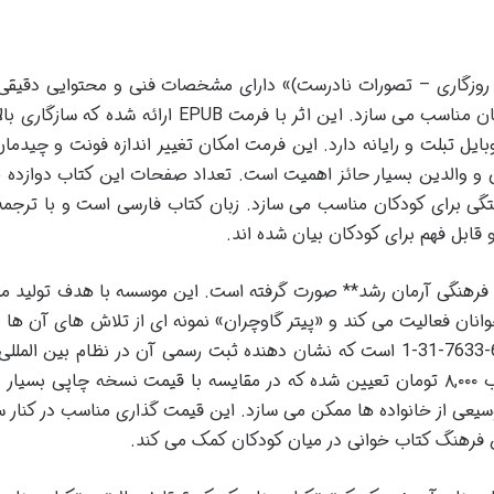
ی روزگاری – تصورات نادرست)» دارای مشخصات فنی و محتوایی دقیق
که آن را برای مخاطبان خاص خود یعنی کودکان مناسب می سازد. این اثر با فرمت EPUB ارائه شده
بایل تبلت و رایانه دارد. این فرمت امکان تغییر اندازه فونت و چیدما
ان و والدین بسیار حائز اهمیت است. تعداد صفحات این کتاب دوازده
تگی برای کودکان مناسب می سازد. زبان کتاب فارسی است و با ترجمه
قابل فهم برای کودکان بیان شده اند.
سال ۱۳۹۵ توسط **موسسه فرهنگی آرمان رشد** صورت گرفته است. این موسسه با هدف تولید
انان فعالیت می کند و «پیتر گاوچران» نمونه ای از تلاش های آن ها د
زمینه است. شابک (ISBN) این کتاب 978-600-7633-31-1 است که نشان دهنده ثبت رسمی آن در نظام بین ا
شناسی است. قیمت نسخه الکترونیک این کتاب ۸,۰۰۰ تومان تعیین شده که در مقایسه با قیمت نسخه چاپی بس
یعی از خانواده ها ممکن می سازد. این قیمت گذاری مناسب در کنار 
 فرهنگ کتاب خوانی در میان کودکان کمک می کند.