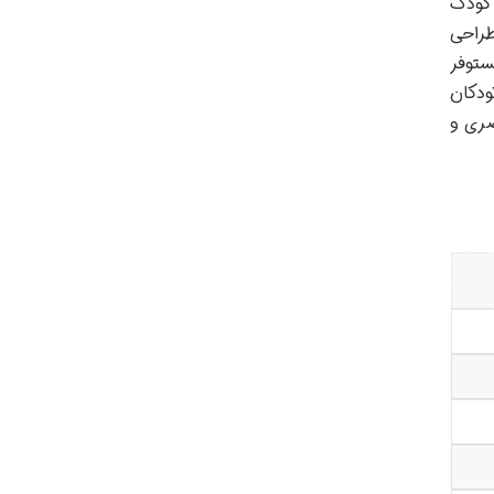
 ۸ سال» و «کتاب های کودک
طراحی
ستوفر
ودکان
صری و