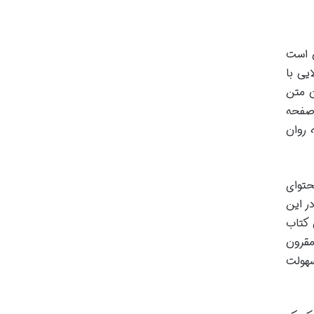
ی است
 که سازگاری بالایی با
ن متن
 صفحه
 روان
 محتوای
ر این
لمللی کتاب
یار مقرون
سهولت