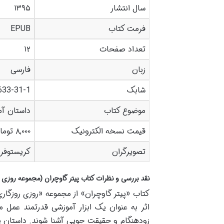
سال انتشار
۱۳۹۵
فرمت کتاب
EPUB
تعداد صفحات
۱۲
زبان
فارسی
شابک
633-31-1
موضوع کتاب
داستان آموزنده کود
قیمت نسخه الکترونیک
۸,۰۰۰ تومان
تصویرگران
کریستوفر
نقد بررسی و نظرات کتاب پیتر گاوچران (مجموعه روزی
کتاب «پیتر گاوچران» از مجموعه «روزی روزگا
اثر به عنوان یک ابزار آموزشی قدرتمند عمل 
زودهنگام و حقیقت جویی آشنا شوند. داستان پی