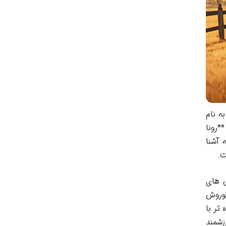
ه نام
*رونا
 آشنا
ت.
ن های
کوروش
تر با
زشمند