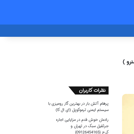
رو )
نظرات کاربران
پرهام آتش بار
در
بهترین گاز رومیزی با
سیستم ایمنی ترموکوپل (ای ال کا)
رادمان خوش قدم
در
مزایایی اجاره
جرثقیل سبک در تهران و
کرج {09126454165}