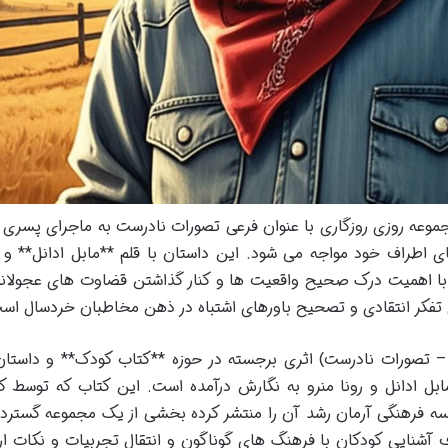
وعه روزی روزگاری با عنوان فرعی تصورات نادرست به ماجرای پسری ب
یای اطراف خود مواجه می شود. این داستان با قلم **مابل ادانل** و *
ا با اهمیت درک صحیح واقعیت ها و کنار گذاشتن قضاوت های عجولانه
تفکر انتقادی و تصحیح باورهای اشتباه در ذهن مخاطبان خردسال اس
 – تصورات نادرست) اثری برجسته در حوزه **کتاب کودک** و داستا
مابل ادانل و رونا منرو به نگارش درآمده است. این کتاب که توسط 
ه فرهنگی آرمان رشد آن را منتشر کرده بخشی از یک مجموعه گسترده 
آشنایی کودکان با فرهنگ های گوناگون و انتقال تجربیات و نکات ار