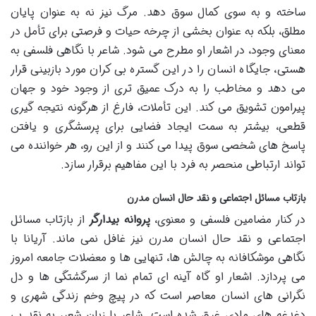
ساخته و به سوی کمال سوق دهد. مرگ نیز نه به عنوان پایان
مطلق، بلکه به عنوان بخشی از چرخه حیات و فرصتی برای تأمل در
معنای وجود، در اشعار او مطرح می شود. شاعر با نگاهی فلسفی به
هستی، جایگاه انسان را در این گستره بی کران مورد بازبینی قرار
می دهد و مخاطب را به درک عمیق تری از وجود خود و جهان
پیرامون تشویق می کند. این تأملات، فارغ از هرگونه نتیجه گیری
قطعی، بیشتر به سمت ایجاد فضایی برای پرسشگری و یافتن
پاسخ های شخصی سوق پیدا می کنند و از این رو، هر خواننده می
تواند ارتباطی منحصر به فرد با این مفاهیم برقرار سازد.
بازتاب مسائل اجتماعی و نقد حال انسان مدرن
در کنار مضامین فلسفی و معنوی،
پروانه بیدارگر
از بازتاب مسائل
اجتماعی و نقد حال انسان مدرن نیز غافل نمی ماند. آریانا با
نگاهی موشکافانه به چالش ها، تنهایی ها و معضلات جامعه امروز
می پردازد. اشعار او گاه آینه ای تمام نما از سرگشتگی ها و دل
نگرانی های انسان معاصر است که در پیچ وخم زندگی شهری و
دغدغه های مادی غرق شده است. شاعر با زبان شعر، به نقد بی