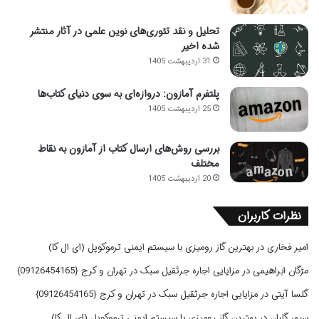
تحلیل و نقد تئوری‌های نوین علمی در آثار منتشر
شده اخیر
31 اردیبهشت 1405
پلتفرم آمازون: دروازه‌ای به سوی دنیای کتاب‌ها
25 اردیبهشت 1405
بررسی روش‌های ارسال کتاب از آمازون به نقاط
مختلف
20 اردیبهشت 1405
نظرات کاربران
امیر فخاری
در
بهترین گاز رومیزی با سیستم ایمنی ترموکوپل (ای ال کا)
مژگان ابراهیمی
در
مزایایی اجاره جرثقیل سبک در تهران و کرج {09126454165}
گلسا آیتی
در
مزایایی اجاره جرثقیل سبک در تهران و کرج {09126454165}
سپهر گلبان
در
بهترین گاز رومیزی با سیستم ایمنی ترموکوپل (ای ال کا)