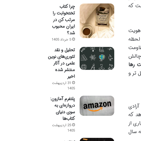
ست که
چرا کتاب
تختخوابت را
مرتب کن در
ایران محبوب
 هویت
شد؟
 لحظه
5 خرداد 1405
قاومت
تحلیل و نقد
 چالش
تئوری‌های نوین
علمی در آثار
 رها
منتشر شده
 تر و
اخیر
31 اردیبهشت
1405
پلتفرم آمازون:
دروازه‌ای به
آزادی
سوی دنیای
هد که
کتاب‌ها
ری از
25 اردیبهشت
ه سال
1405