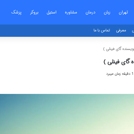
تهران
زبان
درمان
مشاوره
استیل
بروکر
پزشک
ی
معرفی
تماس با ما
یسنده گای فینلی )
 گای فینلی )