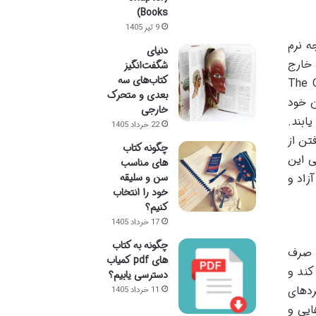
Books)
9 تیر 1405
ه نرم
دنیای
 خارج
شگفت‌انگیز
کتاب‌های سه
The Courage to Be Fre:
بعدی و متحرک
طبان خود
خارجی
ابند.
22 خرداد 1405
تن از
چگونه کتاب
ی این
های مناسب
سن و سلیقه
زاد و
خود را انتخاب
کنیم؟
17 خرداد 1405
چگونه به کتاب
ا صرف
های pdf کمیاب
کند و
دسترسی یابیم؟
لیل رویکردهای
11 خرداد 1405
ایی و