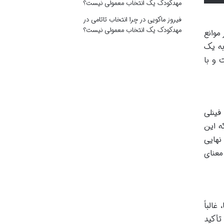
مهدکودک یک انتخاب معمولی نیست؟
فیروز ماکویی
در
چرا انتخاب تاتامی در
مهدکودک یک انتخاب معمولی نیست؟
موانع
به یک
 و با
فینلی
ه این
نهایی
معنای
الباً
تأکید