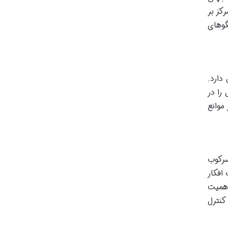
کز بر
گوهای
دارد.
را در
موانع
سرکوب
افکار
اهمیت
کنترل