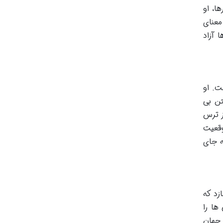
ا، او
معنای
 آزاد
ت. او
تن بی
ز ترس
وقعیت
ه جای
زد که
ها را
 جهان