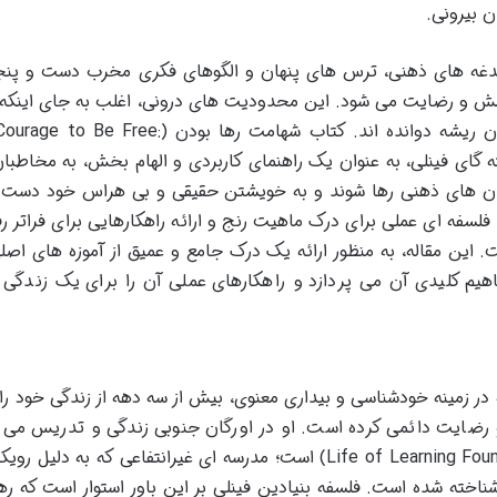
ن بیرونی.
 دغدغه های ذهنی، ترس های پنهان و الگوهای فکری مخرب دست و پنج
رامش و رضایت می شود. این محدودیت های درونی، اغلب به جای اینکه
از وجود ما باشند، در اعماق ذهن و باورهایمان ریشه دوانده اند. کتاب شهامت رها بودن (e
Discover Your Original Fear) نوشته گای فینلی، به عنوان یک راهنمای کاربردی و الهام بخش، به مخا
دان های ذهنی رها شوند و به خویشتن حقیقی و بی هراس خود دست ی
لسفه ای عملی برای درک ماهیت رنج و ارائه راهکارهایی برای فراتر رف
. این مقاله، به منظور ارائه یک درک جامع و عمیق از آموزه های اصل
هیم کلیدی آن می پردازد و راهکارهای عملی آن را برای یک زندگی آ
 در زمینه خودشناسی و بیداری معنوی، بیش از سه دهه از زندگی خود ر
و رضایت دائمی کرده است. او در اورگان جنوبی زندگی و تدریس می 
بنیان گذار و مدیر بنیاد آموزش زندگی (Life of Learning Foundation) است؛ مدرسه ای غیرانتفاعی که به د
خته شده است. فلسفه بنیادین فینلی بر این باور استوار است که ره