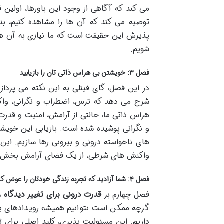
می کند که آگاهی از وجود این باورها، اولین 
توصیه می کند که آن ها را مشاهده کنیم، بد
پذیرش این حقیقت است که ما نیازی به آن ها بر
شویم.
فصل ۳: خویشتن بی هراس ذاتی تان را بازیابید
در این فصل، گای فینلی به این نکته می پرد
شرح می دهد که ترس، اضطراب و نگرانی، وا
هراس ذاتی ما، حالتی از آرامش، امنیت و قدرت
و نگرانی پوشیده شده است. بازیابی این خویشت
های ناخواسته درونی و بیرونی رها سازیم. این
واکنش های شرطی، از یک فضای آرامش بخش و
فصل ۴: شما آزادید که تجربه زندگی خودتان را عوض کنید
فصل چهارم بر
قدرت درونی برای تغییر دیدگاه 
گرچه ممکن است نتوانیم همیشه رویدادهای بیر
داریم. این مسئولیت پذیری، کلید اصلی برای ت