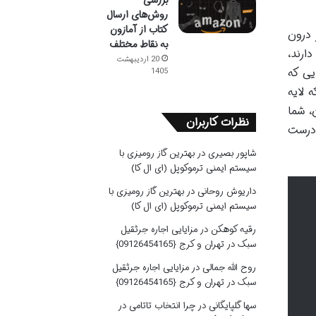
بررسی
روش‌های ارسال
کتاب از آمازون
 درون
به نقاط مختلف
ارند،
20 اردیبهشت
یی که
1405
 لایه
، شما
نظرات کاربران
 درست
شاپور بصیری
در
بهترین گاز رومیزی با
سیستم ایمنی ترموکوپل (ای ال کا)
داریوش روحانی
در
بهترین گاز رومیزی با
سیستم ایمنی ترموکوپل (ای ال کا)
رقیه کوهکن
در
مزایایی اجاره جرثقیل
سبک در تهران و کرج {09126454165}
روح الله جمالی
در
مزایایی اجاره جرثقیل
سبک در تهران و کرج {09126454165}
سها گلپایگانی
در
چرا انتخاب تاتامی در