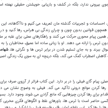
ی بیرونی ندارد، بلکه در کشف و بازیابی خویشتن حقیقی نهفته ا
کار، احساسات و تجربیات گذشته مان تعریف می کنیم و ناآگاهانه، این
او همچون قوانین بدون چون و چرای زندگی بی هراس، رها کنید و در
ی همین پیام محوری حرکت می کنند و راهکارهای عملی برای غلبه بر م
ن ترس را ارائه می دهند. او با زبانی ساده اما عمیق، مخاطبان را به
ال ببرند و به جای تسلیم شدن در برابر ترس ها و نگرانی ها،
شهامت
ا به کاهش اضطراب کمک می کند، بلکه دریچه ای به سوی یک زندگی اصیل
ی پیام گای فینلی را در بر دارد. این کتاب فراتر از آرزوی صرف برای 
رها کردن موانع درونی تأکید می کند. فینلی به وضوح نشان می د
دام برای رها کردن چیزهایی که مانع آزادی می شوند وجود دارد. بسیا
ر کسی حاضر است با ترس ها، باورهای غلط و الگوهای فکری مخربی ک
 ها را رها کند. این نقطه تمایز، قلب فلسفه فینلی را تشکیل می دهد.