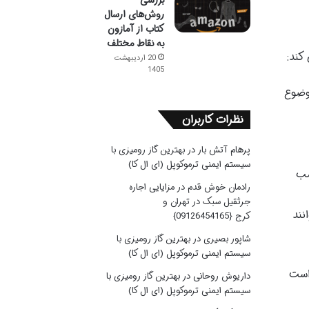
بررسی
روش‌های ارسال
کتاب از آمازون
به نقاط مختلف
کند:
20 اردیبهشت
1405
وضوع
نظرات کاربران
پرهام آتش بار
در
بهترین گاز رومیزی با
سیستم ایمنی ترموکوپل (ای ال کا)
سب
رادمان خوش قدم
در
مزایایی اجاره
جرثقیل سبک در تهران و
نند
کرج {09126454165}
شاپور بصیری
در
بهترین گاز رومیزی با
سیستم ایمنی ترموکوپل (ای ال کا)
 است
داریوش روحانی
در
بهترین گاز رومیزی با
سیستم ایمنی ترموکوپل (ای ال کا)