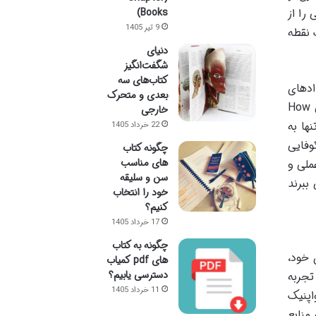
Books)
را از
9 تیر 1405
 نقطه
دنیای
شگفت‌انگیز
کتاب‌های سه
ادهای
بعدی و متحرک
وسیع خود احساس انزوا، گناه یا حتی ناتوانی می کنند. کتاب «شاید تو یک چند پتانسیلی باشی!»، که با عنوان اصلی How
خارجی
نها به
22 خرداد 1405
وفایی
چگونه کتاب
های مناسب
ملی و
سن و سلیقه
ببرند
خود را انتخاب
کنیم؟
17 خرداد 1405
چگونه به کتاب
 خود،
های pdf کمیاب
دسترسی یابیم؟
تجربه
11 خرداد 1405
اپنیک
و منابع