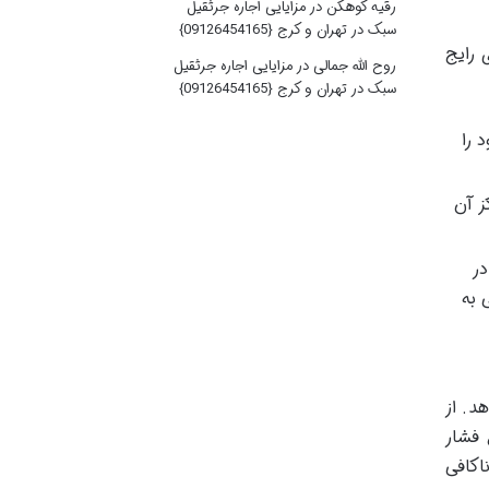
رقیه کوهکن
در
مزایایی اجاره جرثقیل
سبک در تهران و کرج {09126454165}
 رایج
روح الله جمالی
در
مزایایی اجاره جرثقیل
سبک در تهران و کرج {09126454165}
 را
ز آن
در
 به
د. از
 فشار
اکافی