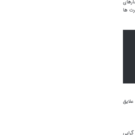
ارهای
رت ها
لایق
گرایی