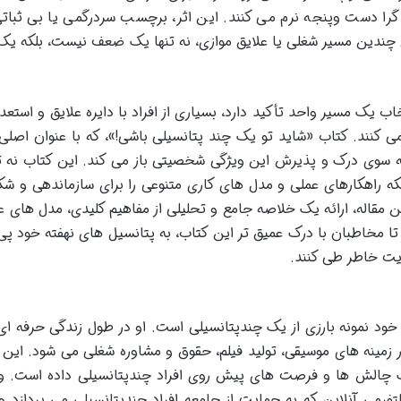
ا دست وپنجه نرم می کنند. این اثر، برچسب سردرگمی یا بی ثباتی 
 چندین مسیر شغلی یا علایق موازی، نه تنها یک ضعف نیست، بلکه یک
ب یک مسیر واحد تأکید دارد، بسیاری از افراد با دایره علایق و استعد
ریچه ای نو به سوی درک و پذیرش این ویژگی شخصیتی باز می کند. این کتاب نه ت
که راهکارهای عملی و مدل های کاری متنوعی را برای سازماندهی و شک
 مقاله، ارائه یک خلاصه جامع و تحلیلی از مفاهیم کلیدی، مدل های ع
ا مخاطبان با درک عمیق تر این کتاب، به پتانسیل های نهفته خود پی 
ایت خاطر طی کنند.
خود نمونه بارزی از یک چندپتانسیلی است. او در طول زندگی حرفه ای
ر زمینه های موسیقی، تولید فیلم، حقوق و مشاوره شغلی می شود. این 
 چالش ها و فرصت های پیش روی افراد چندپتانسیلی داده است. و
وب سایت Puttylike.com است؛ پلتفرمی آنلاین که به حمایت از جامعه افراد چندپتانسیلی می پردازد 