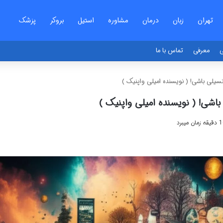
تهران
زبان
درمان
مشاوره
استیل
بروکر
پزشک
ی
معرفی
تماس با ما
سیلی باشی! ( نویسنده امیلی واپنیک )
اشی! ( نویسنده امیلی واپنیک )