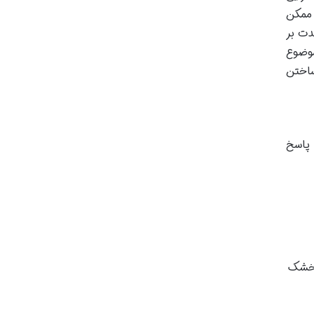
 ممکن
دت بر
وضوع
ساختن
 پاسخ
 خشک