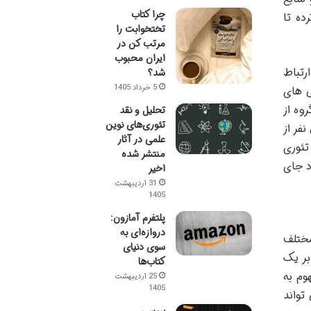
چرا کتاب
 کمک کرده تا
تختخوابت را
مرتب کن در
ایران محبوب
رتباط
شد؟
5 خرداد 1405
ی های
وه از
تحلیل و نقد
تئوری‌های نوین
فر از
علمی در آثار
تئوری
منتشر شده
د جای
اخیر
31 اردیبهشت
1405
پلتفرم آمازون:
دروازه‌ای به
مختلف
سوی دنیای
بر یک
کتاب‌ها
وم به
25 اردیبهشت
1405
تواند