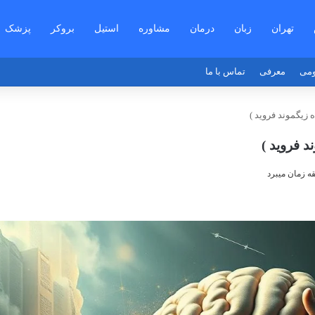
تهران
زبان
درمان
مشاوره
استیل
بروکر
پزشک
می
معرفی
تماس با ما
ه زیگموند فروید )
د فروید )