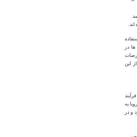
صد
اند.
تفاده
ها در
ارضات
ز این
رآیند
یا به
 و در
نصر