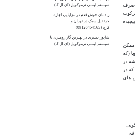
سیستم ایمنی ترموکوپل (ای ال کا)
، صرف
سرکوب
رادمان خوش قدم
در
مزایایی اجاره
جرثقیل سبک در تهران و
یچیده
کرج {09126454165}
شاپور بصیری
در
بهترین گاز رومیزی با
سیستم ایمنی ترموکوپل (ای ال کا)
 ممکن
ا
(که
شه در
که در
ش های
گویی
قع