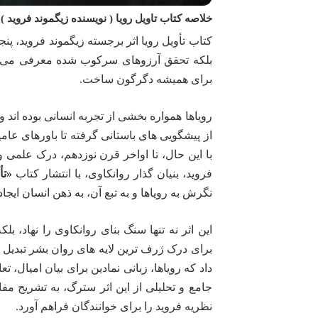
خلاصه کتاب تاویل رویا ( نویسنده زیگموند فروید )
کتاب تأویل رویا اثر برجسته زیگموند فروید، پنجر
بلکه تحقق آرزوهای سرکوب شده معرفی می کند.
برای همیشه دگرگون ساخت.
رویاها همواره بخشی از تجربه انسانی بوده اند و
از پیشگویی های باستانی گرفته تا باورهای عامیا
با این حال، تا اواخر قرن نوزدهم، درک علمی و 
فروید، بنیان گذار روانکاوی، با انتشار کتاب
«تأویل رو
نگرش به رویاها و به تبع آن، به ذهن انسان ایجاد
این اثر نه تنها سنگ بنای روانکاوی را نهاد، بل
برای درک ژرف ترین لایه های روان بشر تبدیل 
داد که رویاها، زبانی نمادین برای بیان امیال،
جامع و تحلیلی از این اثر سترگ، به تشریح م
نظریه فروید را برای خوانندگان فراهم آورد.