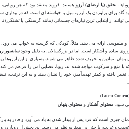
یاها،
تحقق (یا ارضای) آرزو
هستند. فروید معتقد بود که هر رویایی
آگاه برای برآوردن یک آرزو، میل یا خواسته ای است که در بیداری 
 توانند از ابتدایی ترین نیازهای جسمانی (مانند گرسنگی یا تشنگی) تا پ
 و ملموسی ارائه می دهد. مثلاً، کودکی که گرسنه به خواب می رود،
رزوی ساده و آشکار است. اما در بزرگسالان، به دلیل وجود
سانسور روی
ل پنهان، نمادین و تحریف شده ظاهر می شوند. بسیاری از این آرزوها ری
که با منع و سرکوب مواجه شده اند. رویا، فضایی امن را فراهم می کند 
ییر یافته و کمتر تهدیدآمیز، خود را نشان دهند و به این ترتیب، تن
.
می شود:
محتوای آشکار
و
محتوای پنهان
.
مان چیزی است که فرد پس از بیدار شدن به یاد می آورد و قادر به باز
یب و غریب، یا حتی بی معنا به نظر می رسد. این بخش از رویا، در وا