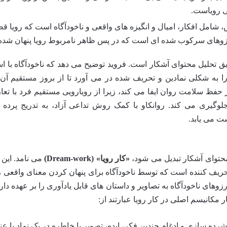
عی رویاست.
 شامل افکار، امیال و انگیزه های واقعی و ناخودآگاه است که رویا ق
 آرزوهای سرکوب شده ای است که در پس ظاهر نامربوط رویا پنهان شده 
ق تحلیل محتوای آشکار است. فروید توضیح می دهد که ناخودآگاه با اس
ا به شکلی نمادین و تحریف شده در می آورد تا از بروز مستقیم آن 
 حفظ سلامت روان ایفا می کند، زیرا از رویارویی مستقیم فرد با تع
یری می کند. روانکاو با کمک روش تداعی آزاد، به تدریج پرده ا
ت می یابد.
محتوای آشکار تبدیل می شود،
«کار رویا» (Dream-work)
می نامد. این ف
یف کننده است که توسط ناخودآگاه برای پنهان کردن معنای واقعی رو
وهای ناخودآگاه به تصاویر و داستان های قابل یادآوری را بر عهده دارد
کانیسم اصلی در کار رویا عبارتند از:
رده سازی و ادغام چندین فکر، ایده، تصویر یا خاطره در یک نماد یا ع