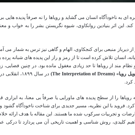
ه ای به ناخودآگاه انسان می گشاید و رویاها را نه صرفاً پدیده هایی بی
 این اثر بنیادین روانکاوی، شیوه نگریستن بشر را به خواب و معن
 از دیرباز منبعی برای کنجکاوی، الهام و گاهی نیز ترس به شمار می آمده
نه، انسان تلاش کرده است تا از رمز و راز این پدیده های شبانه پرده بر
نظام مند از رویاها تا حد زیادی مغفول مانده بود. در چنین فضایی، زی
یا» (The Interpretation of Dreams)
در سال ۱۸۹۹، انقلاب
 کرد.
که رویاها را از سطح پدیده های ماورایی یا صرفاً بی معنا، به ابزاری قد
کرد. فروید با این نظریه، مسیر جدیدی برای شناخت ناخودآگاه گشود و
 تعارضات و تجربیات سرکوب شده ما هستند. این مقاله با هدف ارائه خلا
فاهیم کلیدی، روش شناسی و اهمیت تاریخی آن می پردازد تا درکی عم