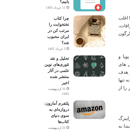
یابیم؟
11 خرداد 1405
 اغلب
چرا کتاب
تختخوابت را
افات،
مرتب کن در
گرگون
ایران محبوب
شد؟
5 خرداد 1405
ویا و
تحلیل و نقد
ی های
تئوری‌های نوین
علمی در آثار
و هدف
منتشر شده
 تنها
اخیر
را از
31 اردیبهشت
1405
پلتفرم آمازون:
دروازه‌ای به
سوی دنیای
رایبرگ
کتاب‌ها
دا به
25 اردیبهشت