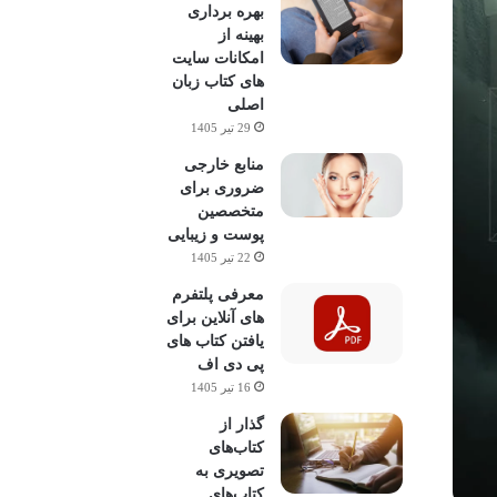
بهره برداری
بهینه از
امکانات سایت
های کتاب زبان
اصلی
29 تیر 1405
منابع خارجی
ضروری برای
متخصصین
پوست و زیبایی
22 تیر 1405
معرفی پلتفرم
های آنلاین برای
یافتن کتاب های
پی دی اف
16 تیر 1405
گذار از
کتاب‌های
تصویری به
کتاب‌های