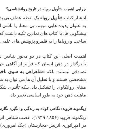
چرایی اهمیت «تأویل رویا» در تاریخ روانشناسی؟
انتشار کتاب
«تأویل رویا»
یک نقطه عطف بی بدیل
به عنوان پدیده هایی مبهم، بی معنا، یا ناشی
پیشگویی ها، یا کتاب های نمادین تکیه داشت که 
ساخت و رویاها را به قلمرو پژوهش های علمی و
اهمیت اصلی این کتاب در دو محور بنیادین
تأثیرگذار در ذهن انسان که فراتر از آگاهی خو
تصادفی نیستند، بلکه
«شاهراهی به سوی ناخود
مشخصی هستند و با تحلیل آن ها می توان به مح
مبنای روانکاوی را تشکیل داد، بلکه تأثیری ش
ماهیت ذهن خود به طور اساسی تغییر داد.
زیگموند فروید: نگاهی کوتاه به زندگی و انگیزه نگار
زیگموند فروید (۱۸۵۶-۳۹
در امپراتوری اتریش-مجارستان (چک امروزی) مت