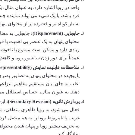
واحد در رویا اشاره دارد. به عنوان مثال
فرد باشد، یا یک شیء می تواند نماینده چ
بسیار کوتاه تر و فشرده تر از محتوای پنها
جابجایی (Displacement):
جابجایی به معنا
محتوای پنهان به یک عنصر بی اهمیت یا ف
زیادی دارد و ممکن است ممنوع یا ناخوشای
عمدتاً برای دور زدن سانسور رویا و کاه
ملاحظات قابلیت نمایش (Considerations of Representability):
یا پیچیده در محتوای پنهان به تصاویر بصر
اغلب به جای بیان مستقیم مفاهیم انتزاعی
دهند. به عنوان مثال، احساس استقلال م
پردازش ثانویه (Secondary Revision):
این 
فعال می شود، به رویا ظاهری منطقی، من
غریب یا نامربوط رویا را به هم متصل کرده و
به تحریف بیشتر رویا و پنهان شدن محتوا
سازگار کند.