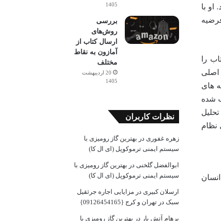
1405
او با
فرضیه
بررسی
روش‌های
ارسال کتاب از
آمازون به نقاط
تاب را
مختلف
 اصلی
20 اردیبهشت
1405
ه های
ب شده
تحلیل
نظرات کاربران
 نظام
زهره غفوری
در
بهترین گاز رومیزی با
سیستم ایمنی ترموکوپل (ای ال کا)
ابوالفضل گلخنی
در
بهترین گاز رومیزی با
سیستم ایمنی ترموکوپل (ای ال کا)
انسان
ارسلان کبیری
در
مزایایی اجاره جرثقیل
سبک در تهران و کرج {09126454165}
پرهام آتش بار
در
بهترین گاز رومیزی با