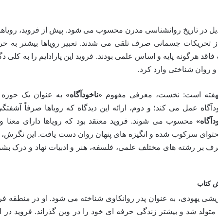
 در تاریخ روانشناسی مدرن محسوب می شود. پیش از فروید، رویاها
 از تحریکات جسمانی صرف تلقی می شدند. تعبیر رویاها بیشتر به خر
فاقد هرگونه پایه و اساس علمی بودند. فروید این پارادایم را به کلی د
 روان شناختی وارد کرد.
 نهفته است: نخست، معرفی مفهوم
«ناخودآگاه»
به عنوان یک حوزه پ
دآگاه عمل می کند؛ و دوم، ارائه این دیدگاه که رویاها صرفاً آشفتگ
آگاه»
محسوب می شوند. فروید معتقد بود که رویاها دارای معنا 
توای سرکوب شده و انگیزه های پنهان روان دست یافت. این نگرش، نه
گرف بر رشته های مختلف علمی، فلسفه، هنر و ادبیات نهاد و درک بشر 
ش کتاب
۱۹)، عصب شناس اتریشی یهودی، به عنوان پدر روانکاوی شناخته می شود. او در منطقه ف
ولد شد و بیشتر زندگی حرفه ای خود را در وین گذراند. فروید در ابت