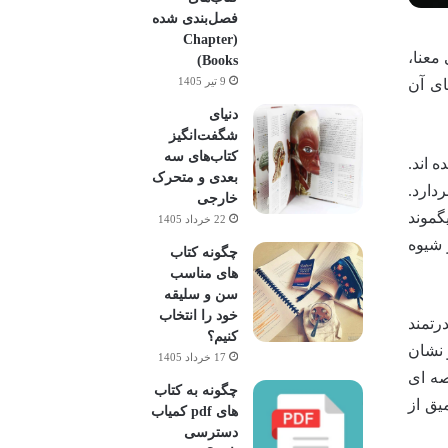
فصل‌بندی شده
(Chapter
 معنا،
Books)
9 تیر 1405
ای آن
دنیای
شگفت‌انگیز
کتاب‌های سه
 اند.
بعدی و متحرک
دارد.
خارجی
گموند
22 خرداد 1405
ی در شیوه
چگونه کتاب
های مناسب
سن و سلیقه
خود را انتخاب
رتمند
کنیم؟
 نشان
17 خرداد 1405
صه ای
چگونه به کتاب
یق از
های pdf کمیاب
دسترسی