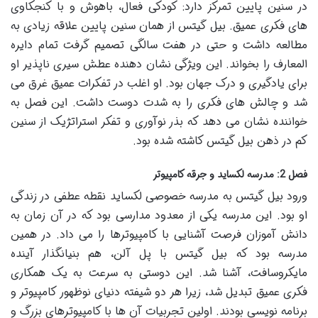
در سنین پایین تمرکز دارد: کودکی فعال، باهوش و با کنجکاوی
های فکری عمیق. بیل گیتس از همان سنین پایین علاقه زیادی به
مطالعه داشت و حتی در هفت سالگی تصمیم گرفت تمام دایره
المعارف را بخواند. این ویژگی نشان دهنده عطش سیری ناپذیر او
برای یادگیری و درک جهان بود. او اغلب در تفکرات عمیق غرق می
شد و چالش های فکری را به شدت دوست داشت. این فصل به
خواننده نشان می دهد که بذر نوآوری و تفکر استراتژیک از سنین
کم در ذهن بیل گیتس کاشته شده بود.
فصل 2: مدرسه لکساید و جرقه کامپیوتر
ورود بیل گیتس به مدرسه خصوصی لکساید نقطه عطفی در زندگی
او بود. این مدرسه یکی از معدود مدارسی بود که در آن زمان به
دانش آموزان فرصت آشنایی با کامپیوترها را می داد. در همین
مدرسه بود که بیل گیتس با پل آلن، هم بنیانگذار آینده
مایکروسافت، آشنا شد. این دوستی به سرعت به یک همکاری
فکری عمیق تبدیل شد، زیرا هر دو شیفته دنیای نوظهور کامپیوتر و
برنامه نویسی بودند. اولین تجربیات آن ها با کامپیوترهای بزرگ و