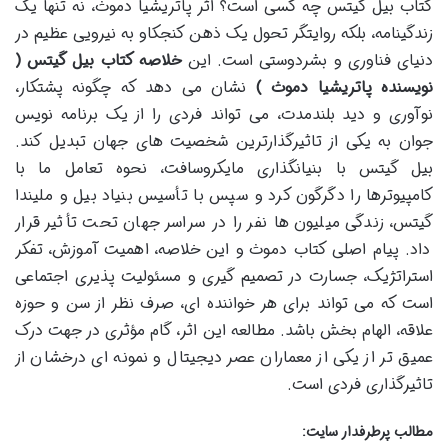
کتاب بیل گیتس چه کسی است؟ اثر پاتریشیا دموث، نه تنها یک
زندگینامه، بلکه روایتگر تحول یک ذهن کنجکاو به نیرویی عظیم در
دنیای فناوری و بشردوستی است. این
خلاصه کتاب بیل گیتس (
نویسنده پاتریشیا دموث )
نشان می دهد که چگونه پشتکار،
نوآوری و دید بلندمدت، می تواند فردی را از یک برنامه نویس
جوان به یکی از تاثیرگذارترین شخصیت های جهان تبدیل کند.
بیل گیتس با بنیانگذاری مایکروسافت، نحوه تعامل ما با
کامپیوترها را دگرگون کرد و سپس با تأسیس بنیاد بیل و ملیندا
گیتس، زندگی میلیون ها نفر را در سراسر جهان تحت تأثیر قرار
داد. پیام اصلی کتاب دموث و این خلاصه، اهمیت آموزش، تفکر
استراتژیک، جسارت در تصمیم گیری و مسئولیت پذیری اجتماعی
است که می تواند برای هر خواننده ای، صرف نظر از سن و حوزه
علاقه، الهام بخش باشد. مطالعه این اثر، گام مؤثری در جهت درک
عمیق تر از یکی از معماران عصر دیجیتال و نمونه ای درخشان از
تاثیرگذاری فردی است.
مطالب پرطرفدار سایت: