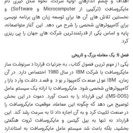
اهداف و چشم اندازهای اولیه شرکت، نحوه شکل گیری نام
مایکروسافت (ترکیبی از Microcomputer و Software) و
نخستین تلاش های آن ها برای توسعه زبان های برنامه نویسی
برای کامپیوترهای شخصی را شرح می دهد. این آغاز متواضعانه،
پایه و اساس یکی از قدرتمندترین شرکت های جهان را پی ریزی
کرد.
فصل 6: یک معامله بزرگ و تاریخی
یکی از مهم ترین فصول کتاب، به جزئیات قرارداد سرنوشت ساز
مایکروسافت با شرکت IBM در سال 1980 اختصاص دارد. در آن
زمان، IBM غول صنعت کامپیوتر بود و قصد داشت وارد بازار
کامپیوترهای شخصی شود. مایکروسافت با ارائه یک سیستم عامل
(MS-DOS)، این قرارداد را به دست آورد. دموث در این بخش
توضیح می دهد که چگونه این معامله، موقعیت مایکروسافت را
در صنعت تثبیت کرد و به آن اجازه داد تا به سرعت رشد کند. این
قرارداد نه تنها به بیل گیتس و مایکروسافت ثروت هنگفتی
بخشید، بلکه باعث شد سیستم عامل مایکروسافت به استاندارد