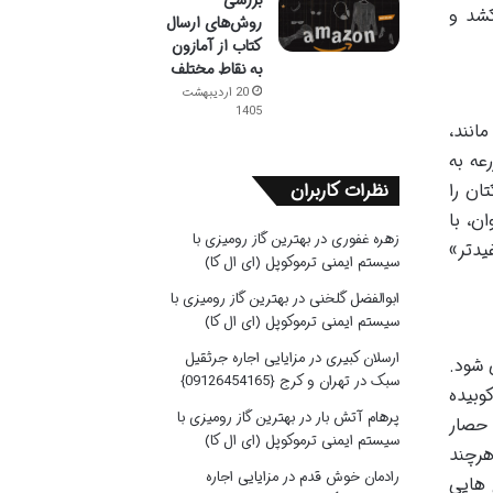
بررسی
کشد و
روش‌های ارسال
کتاب از آمازون
به نقاط مختلف
20 اردیبهشت
1405
انند،
عه به
نظرات کاربران
ان را
ن، با
زهره غفوری
در
بهترین گاز رومیزی با
یدتر»
سیستم ایمنی ترموکوپل (ای ال کا)
ابوالفضل گلخنی
در
بهترین گاز رومیزی با
سیستم ایمنی ترموکوپل (ای ال کا)
ارسلان کبیری
در
مزایایی اجاره جرثقیل
 شود.
سبک در تهران و کرج {09126454165}
وبیده
پرهام آتش بار
در
بهترین گاز رومیزی با
 حصار
سیستم ایمنی ترموکوپل (ای ال کا)
هرچند
رادمان خوش قدم
در
مزایایی اجاره
 هایی