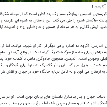
آندرسن )
کتان (The Flax) اثر هانس کریستین آندرسن، روایتگر سفر یک بته کتان است که از مرحله شکو
 نهایت خاکستر شدن را طی می کند. این داستان به شیوه ای ظریف و 
صبر، ارزش گذاری به هر مرحله از هستی و جاودانگی روح و اندیشه ارا
آندرسن، اگرچه به اندازه برخی دیگر از آثار او شهرت نیافته، اما از 
ه ظاهر روایتی ساده از سرگذشت یک گیاه است، در واقع آینه ای تمام ن
یقی وجودی است. آندرسن، همچون جادوگری ماهر، با کلمات خود، بته
م هستی تبدیل می کند. این اثر کلاسیک نه تنها برای کودکان، بلکه
ه ارمغان می آورد و به تأمل درباره جایگاه خود در جهان و نقش هر ف
کودکی اش در فقر و سختی سپری شد، اما نبوغ و تخیل بی حد و حصر