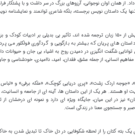
د. از همان اوان نوجوانی، آرزوهای بزرگ در سر داشت و با پشتکار فراو
ها یک داستان نویس برجسته، بلکه شاعری توانمند و نمایشنامه نوی
آندرسن با بیش از ۲۰۰ داستان تخیلی که به بیش از ۱۵۰ زبان ترجمه شده اند، تأثیر بی بدیلی بر ادبیات کودک
ستان های پریان که بیشتر به بازگویی و گردآوری فولکلور می پردا
 توانایی شگفت انگیزی در دمیدن روح به اشیاء بی جان و حیوانات د
فاهیم انسانی، از جمله عشق، فقدان، امید، ناامیدی، خودشناسی و جاو
، «جوجه اردک زشت»، «پری دریایی کوچک»، «ملکه برفی» و «لباس
یت او هستند. هر یک از این داستان ها، آینه ای از جامعه و انسانیت، با
ن» نیز در این میان، جایگاه ویژه ای دارد و نمونه ای درخشان از تو
صبر و جستجوی معنا در زندگی است.
 یک بته کتان را از لحظه شکوفایی در دل خاک تا تبدیل شدن به خاک