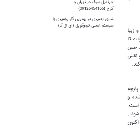
جرثقیل سبک در تهران و
کرج {09126454165}
شاپور بصیری
در
بهترین گاز رومیزی با
سیستم ایمنی ترموکوپل (ای ال کا)
 زیبا
ته تا
ود حس
و نقش
ند.
پارچه
شده و
 است.
شوند.
اکنون