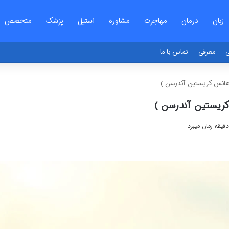
زبان
درمان
مهاجرت
مشاوره
استیل
پزشک
متخصص
ی
معرفی
تماس با ما
 هانس کریستین آندرسن )
کریستین آندرسن )