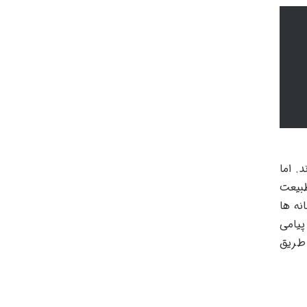
. اما
طبیعت
نه ها
پیامی
 طریق