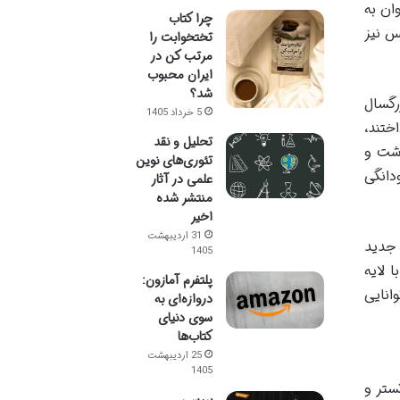
ان به
چرا کتاب
س نیز
تختخوابت را
مرتب کن در
ایران محبوب
شد؟
 و بزرگسال
5 خرداد 1405
ختند،
تحلیل و نقد
اشت و
تئوری‌های نوین
دانگی
علمی در آثار
منتشر شده
اخیر
31 اردیبهشت
 جدید
1405
 لایه
پلتفرم آمازون:
انایی
دروازه‌ای به
سوی دنیای
کتاب‌ها
25 اردیبهشت
1405
ستر و