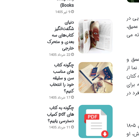
Books)
9 تیر 1405
فایی در
دنیای
عمیق،
شگفت‌انگیز
ئه می
کتاب‌های سه
بعدی و متحرک
خارجی
22 خرداد 1405
عمق و
چگونه کتاب
ما از
های مناسب
 کتان
سن و سلیقه
 برای
خود را انتخاب
کنیم؟
رد در
17 خرداد 1405
چگونه به کتاب
های pdf کمیاب
دسترسی یابیم؟
هانس کریستین آندرسن، نامی آشنا در گستره ادبیات جهان و پدر بلامنازع داستان های پریان نوین است. او در سال ۱۸۰۵
11 خرداد 1405
ش، او