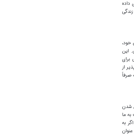
 داده
زندگی
 خود،
. این
 برای
یر از
صرفاً
ل شدن
به ما
گر به
عنوان