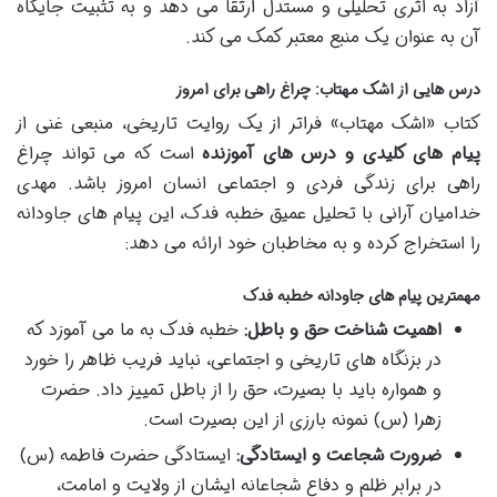
آزاد به اثری تحلیلی و مستدل ارتقا می دهد و به تثبیت جایگاه
آن به عنوان یک منبع معتبر کمک می کند.
درس هایی از اشک مهتاب: چراغ راهی برای امروز
کتاب «اشک مهتاب» فراتر از یک روایت تاریخی، منبعی غنی از
پیام های کلیدی و درس های آموزنده
است که می تواند چراغ
راهی برای زندگی فردی و اجتماعی انسان امروز باشد. مهدی
خدامیان آرانی با تحلیل عمیق خطبه فدک، این پیام های جاودانه
را استخراج کرده و به مخاطبان خود ارائه می دهد:
مهمترین پیام های جاودانه خطبه فدک
اهمیت شناخت حق و باطل:
خطبه فدک به ما می آموزد که
در بزنگاه های تاریخی و اجتماعی، نباید فریب ظاهر را خورد
و همواره باید با بصیرت، حق را از باطل تمییز داد. حضرت
زهرا (س) نمونه بارزی از این بصیرت است.
ضرورت شجاعت و ایستادگی:
ایستادگی حضرت فاطمه (س)
در برابر ظلم و دفاع شجاعانه ایشان از ولایت و امامت،