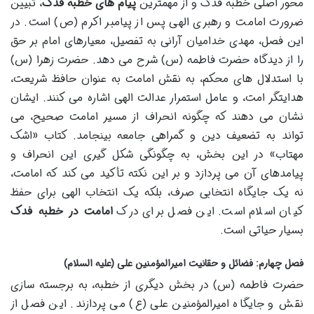
محور اصلی خطبه فدک و از مهمترین
پیام های خطبه فدک
، تبیین
ضرورت امامت و رهبری الهی پس از پیامبر اکرم (ص) است. در
این فصل، مهدی خدامیان آرانی به تفصیل، معیارهای امام بر حق
را از دیدگاه حضرت فاطمه (س) شرح می دهد. حضرت زهرا (س)
با استدلال های محکم، به نقش امامت به عنوان حافظ شریعت،
هدایتگر امت، و عامل استمرار عدالت الهی اشاره می کنند. ایشان
نشان می دهند که چگونه انحراف از مسیر امامت صحیح، می
تواند به تضعیف دین و گمراهی جامعه بینجامد. کتاب «اشک
مهتاب» در این بخش، به چگونگی شکل گیری این انحراف و
پیامدهای آن می پردازد و بر این نکته تأکید می کند که امامت،
نه یک جایگاه انتخابی صرف، بلکه یک انتخاب الهی برای حفظ
کیان اسلام است. این فصل برای درک
امامت در خطبه فدک
بسیار حیاتی است.
فصل چهارم: فضائل و حقانیت امیرالمؤمنین علی (علیه السلام)
حضرت فاطمه (س) در بخش دیگری از خطبه، به برجسته سازی
نقش و جایگاه امیرالمؤمنین علی (ع) می پردازند. این فصل از