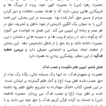
حضرت زهرا (س) با بصیرت الهی خود، پرده از نیرنگ ها و
فریبکاری هایی برمی دارند که با هدف غصب خلافت و دور کردن
مردم از مسیر حق، آغاز شده بود. نویسنده در این بخش، این فتنه
گری را به عنوان یک الگوی تاریخی از نفوذ باطل و تحریف حق در
هر عصر و زمانه ای تبیین می کند. این فصل به خواننده می آموزد
که چگونه باید در برابر فریب ها و دسیسه های دشمنان دین،
بصیرت داشته باشد و راه حق را از باطل تشخیص دهد. این بخش
از خطبه، ابعاد سیاسی و اجتماعی عمیقی دارد و
بررسی خطبه
فدکیه
از این منظر، روشنگری زیادی به همراه دارد.
فصل ششم: تبیین ظلم حکومت و غصب فدک
اهمیت و مفهوم فدک، نه تنها یک مسئله مالی، بلکه یک نماد از
حق غصب شده اهل بیت (ع) و آغاز ظلم گسترده بر ایشان است.
در این فصل، کتاب «اشک مهتاب» به تشریح دقیق ظلم روا داشته
شده بر اهل بیت (ع) و غصب فدک می پردازد. حضرت فاطمه
(س) با استناد به آیات قرآن کریم، فدک را حق خود می دانند و با