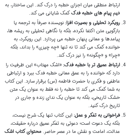
ارتباط منطقی میان اجزای خطبه را درک کند. این ساختار، به
فهم
پیام های خطبه فدک
کمک شایانی می کند.
رویکرد تحلیلی و بصیرت افزا:
نویسنده صرفاً به ترجمه یا
بازگویی متن اکتفا نکرده، بلکه با نگاهی تحلیلی به ریشه ها،
پیامدها و معانی پنهان خطبه می پردازد. این رویکرد، به
خواننده کمک می کند تا نه تنها «چه چیزی» را بداند، بلکه
«چرا» و «چگونه» را نیز درک کند.
ارتباط عمیق تر با خطبه فدک:
«اشک مهتاب» این ظرفیت را
دارد که خواننده را به عمق معانی خطبه فدک ببرد و ارتباطی
عاطفی و فکری با حضرت فاطمه (س) برقرار سازد. این کتاب
به شما کمک می کند تا خطبه را نه فقط به عنوان یک متن
خشک تاریخی، بلکه به عنوان یک ندای زنده و جاری در
تاریخ درک کنید.
فراخوانی به تفکر و عمل:
این کتاب تنها یک شرح نیست،
بلکه یک دعوت است؛ دعوتی به تفکر عمیق درباره حقیقت،
عدالت، امامت و نقش ما در عصر حاضر.
محتوای کتاب اشک