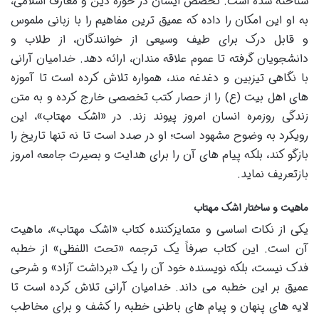
شناخته شده است. تخصص ایشان در حوزه دین و معارف اسلامی،
به او این امکان را داده که عمیق ترین مفاهیم را با زبانی ملموس
و قابل درک برای طیف وسیعی از خوانندگان، از طلاب و
دانشجویان گرفته تا عموم علاقه مندان، ارائه دهد. خدامیان آرانی
با نگاهی تیزبین و دغدغه مند، همواره تلاش کرده است تا آموزه
های اهل بیت (ع) را از حصار کتب تخصصی خارج کرده و به متن
زندگی روزمره انسان امروز پیوند زند. در «اشک مهتاب»، این
رویکرد به وضوح مشهود است؛ او در صدد است تا نه تنها تاریخ را
بازگو کند، بلکه پیام های آن را برای هدایت و بصیرت جامعه امروز
بازتعریف نماید.
ماهیت و ساختار اشک مهتاب
یکی از نکات اساسی و متمایزکننده کتاب «اشک مهتاب»، ماهیت
آن است. این کتاب صرفاً یک ترجمه «تحت اللفظی» از خطبه
فدک نیست، بلکه نویسنده خود آن را یک «برداشت آزاد» و شرحی
عمیق بر این خطبه می داند. خدامیان آرانی تلاش کرده است تا
لایه های پنهان و پیام های باطنی خطبه را کشف و برای مخاطب