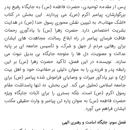
پس از مقدمه توحیدی، حضرت فاطمه (س) به جایگاه رفیع پدر
بزرگوارشان، پیامبر اکرم (ص)، می پردازند. این بخش در کتاب
«اشک مهتاب»، به تبیین نقش محوری رسول خدا (ص) در هدایت
بشریت اختصاص دارد. حضرت زهرا (س) با یادآوری زحمات
طاقت فرسای پیامبر در راه ابلاغ رسالت، مجاهدت های ایشان
برای رهایی مردم از جهل و شرک، و تأسیس جامعه ای بر پایه
عدالت و معنویت، دل ها را متوجه جایگاه بی بدیل نبوت می
سازند. نویسنده در این فصل، تأکید حضرت زهرا (س) بر این
رابطه پدر و فرزندی را به عنوان دلیلی بر حقانیت خود و اهل بیت
(ع) و نیز یادآور میراث و وصایای فراموش شده پیامبر (ص) برای
جامعه اسلامی تحلیل می کند. این بخش، نه تنها پاسداشت مقام
رسول اکرم (ص) است، بلکه بستری را برای اثبات جایگاه ویژه
حضرت فاطمه (س) به عنوان پاره تن پیامبر و وارث حقیقی مکتب
ایشان فراهم می آورد.
فصل سوم: جایگاه امامت و رهبری الهی