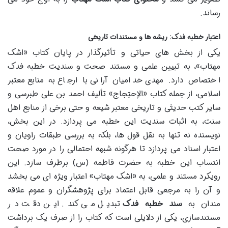
رساند.
اعتبار خطبه فدک: ریشه ها و مستندات تاریخی
یکی از بخش های حیاتی و تأثیرگذار در پایان کتاب «اشک
مهتاب»، به تبیین علمی و مستند صحت و سندیت خطبه فدک
اختصاص دارد. مهدی خدامیان آرانی با ارجاع به منابع معتبر
اسلامی، از جمله کتاب «الإحتِجاج» تألیف احمد بن علی طبرسی و
سایر کتب حدیثی و تاریخی معتبر شیعه و حتی برخی از منابع اهل
سنت، به اثبات سندیت این خطبه می پردازد. در این بخش،
نویسنده نه تنها به نقل قول ها، بلکه به بررسی طبقات راویان و
اعتبار اسناد می پردازد تا هرگونه شبهه احتمالی را در مورد صحت
انتساب این خطبه به حضرت فاطمه (س) برطرف سازد. این
رویکرد مستند و علمی، به «اشک مهتاب» اعتبار ویژه ای می بخشد
و آن را به مرجعی قابل اعتماد برای پژوهشگران و عموم علاقه
مندان به
سند خطبه فدک
تبدیل می کند. این دقت در
مستندسازی، یکی از دلایلی است که کتاب را از صرف یک برداشت