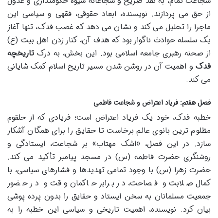
شجاعت تمام، به نقد صریح و شجاعانه شیوه حکومتداری و عدول
از حق می پردازند. نویسنده، ابعاد حقوقی، فقهی و سیاسی این
ماجرا را تحلیل می کند و نشان می دهد که غصب فدک، تنها آغاز
یک سلسله حوادث ناگوار بود که هدف آن، کنار زدن اهل بیت (ع)
از صحنه رهبری جامعه اسلامی بود. این بخش، به درک
تاریخچه
فدک
و اهمیت آن در روشن شدن مسیر تاریخ اسلام کمک شایانی
می کند.
فصل هفتم: فریاد اعتراض و شجاعت فاطمی
خطبه فدک، خود یک فریاد اعتراض است؛ فریادی که از حلقوم
مظلوم ترین بانوی عالم برخاست تا حقایق را برای همگان آشکار
سازد. در این فصل، «اشک مهتاب» بر شجاعت، ایستادگی و
روشنگری حضرت فاطمه (س) در مسجد پیامبر تأکید می کند.
حضرت زهرا (س) با وجود تمامی تهدیدها و فشارهای سیاسی، با
کمال صلابت و فصاحت، در برابر حاکمان وقت و در حضور
جمعیت مسلمانان به سخن ایستاد و حقایق را بدون پرده پوشی
بیان کرد. نویسنده، اهمیت تاریخی و سیاسی این خطبه را به