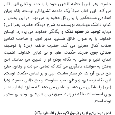
حضرت زهرا (س) خطبه آتشین خود را با حمد و ثنای الهی آغاز
می کند. این آغاز، صرفاً یک مقدمه تشریفاتی نیست، بلکه بنیان
اعتقادی مستحکمی را برای کل خطبه بنا می نهد. در این بخش از
کتاب «اشک مهتاب»، نویسنده به شرح دیدگاه حضرت زهرا (س)
درباره
توحید در خطبه فدک
و یگانگی خداوند می پردازد. ایشان
خداوند را به عنوان خالق هستی، مدبر امور، و صاحب تمامی
صفات کمال معرفی می کند. حضرت فاطمه (س) با توصیف
صفاتی چون قدرت، حکمت، علم، و بی نیازی خداوند، اهمیت
ایمان قلبی و عملی به یگانه بودن او را تبیین می نمایند. این
بخش به خواننده یادآوری می کند که تمامی حوادث و وقایع، حتی
تلخ ترین آن ها، در بستر مشیت الهی و بر اساس حکمت اوست.
این نگاه توحیدی، زیربنای صبر، مقاومت و حق طلبی حضرت زهرا
(س) را تشکیل می دهد و نشان می دهد که مبارزه ایشان نه از
روی احساسات، بلکه بر پایه عمیق ترین باورهای توحیدی استوار
بوده است.
فصل دوم: یادی از پدر (رسول اکرم صلی الله علیه وآله)