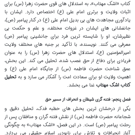
کتاب «اشک مهتاب»، به استدلال های قوی حضرت زهرا (س) برای
اثبات ولایت و برتری امام علی (ع) اختصاص دارد. ایشان با
یادآوری مجاهدت های بی بدیل امام علی (ع) در کنار پیامبر (ص)،
جانفشانی های ایشان در غزوات مختلف، و علم و حکمت بی
نظیرشان، او را شایسته ترین فرد برای جانشینی پیامبر (ص)
معرفی می کنند. نویسنده، با تأکید بر جنبه های مختلف ولایت
امیرالمؤمنین (ع)، استدلال های حضرت زهرا (س) را به عنوان
فریادی برای دفاع از حق غصب شده، تحلیل می کند. این بخش،
عمق شناخت حضرت فاطمه (س) از جایگاه امام علی (ع) و
اهمیت ولایت او برای سعادت امت را آشکار می سازد و به
تحلیل
کتاب اشک مهتاب
غنا می بخشد.
فصل پنجم: فتنه گری شیطان و انحراف از مسیر حق
یکی از درخشان ترین بخش های خطبه فدک، تحلیل دقیق و
شجاعانه حضرت فاطمه (س) از نقش فتنه گران و منافقان پس از
رحلت پیامبر (ص) است. در این فصل، «اشک مهتاب» به چگونگی
آغاز انحرافات و تلاش برای نابودی اسلام حقیقی می پردازد.