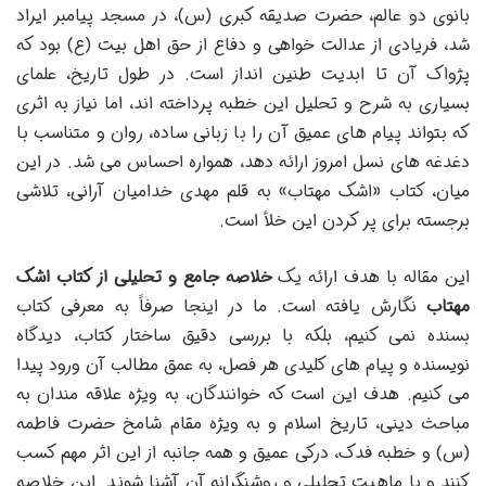
بانوی دو عالم، حضرت صدیقه کبری (س)، در مسجد پیامبر ایراد
شد، فریادی از عدالت خواهی و دفاع از حق اهل بیت (ع) بود که
پژواک آن تا ابدیت طنین انداز است. در طول تاریخ، علمای
بسیاری به شرح و تحلیل این خطبه پرداخته اند، اما نیاز به اثری
که بتواند پیام های عمیق آن را با زبانی ساده، روان و متناسب با
دغدغه های نسل امروز ارائه دهد، همواره احساس می شد. در این
میان، کتاب «اشک مهتاب» به قلم مهدی خدامیان آرانی، تلاشی
برجسته برای پر کردن این خلأ است.
این مقاله با هدف ارائه یک
خلاصه جامع و تحلیلی از کتاب اشک
مهتاب
نگارش یافته است. ما در اینجا صرفاً به معرفی کتاب
بسنده نمی کنیم، بلکه با بررسی دقیق ساختار کتاب، دیدگاه
نویسنده و پیام های کلیدی هر فصل، به عمق مطالب آن ورود پیدا
می کنیم. هدف این است که خوانندگان، به ویژه علاقه مندان به
مباحث دینی، تاریخ اسلام و به ویژه مقام شامخ حضرت فاطمه
(س) و خطبه فدک، درکی عمیق و همه جانبه از این اثر مهم کسب
کنند و با ماهیت تحلیلی و روشنگرانه آن آشنا شوند. این خلاصه