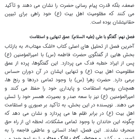
ضعف، بلکه قدرت پیام رسانی حضرت را نشان می دهند و تأکید
می کنند که مظلومیت اهل بیت (ع) خود راهی برای تبیین
حقانیتشان بوده است.
فصل نهم: گفتگو با علی (علیه السلام): عمق تنهایی و استقامت
آخرین فصل از تحلیل های اصلی کتاب «اشک مهتاب»، به بازتاب
بخش هایی از گفتگوی حضرت فاطمه (س) با امیرالمؤمنین (ع)
پس از ایراد خطبه فدک می پردازد. این گفتگوها، پرده از عمق
مظلومیت اهل بیت (ع) و تنهایی ایشان در آن دوران حساس
برمی دارد. حضرت زهرا (س) با وجود تمامی دردها و رنج ها،
همچنان روحیه استقامت و پایداری خود را حفظ می کنند و
امیرالمؤمنین (ع) نیز با سعه صدر و بصیرت، همسر خود را تسلی
می دهند. نویسنده در این بخش، به تأکید بر صبوری و استقامت
اهل بیت (ع) در برابر ظلم ها می پردازد و نشان می دهد که
چگونه این خاندان با وجود تمامی مشکلات، لحظه ای از راه حق
منحرف نشدند. این فصل، ابعاد انسانی و عاطفی فاجعه را به
تصویر می کشد و
محتوای کتاب اشک مهتاب
را به اوج خود می