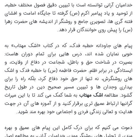
خدامیان آرانی توانسته است با تبیین دقیق فصول مختلف خطبه،
از توحید و یاد پیامبر اکرم (ص) گرفته تا جایگاه امامت و افشای
فتنه گری ها، تصویری جامع و روشنگر از اندیشه های حضرت زهرا
(س) را پیش روی خوانندگان قرار دهد.
پیام های جاودانه خطبه فدک، که در کتاب «اشک مهتاب» به
خوبی نمایان شده اند، درس هایی برای تمام دوران هاست:
بصیرت در شناخت حق و باطل، شجاعت در دفاع از ولایت، و
ایستادگی در برابر ظلم. حضرت فاطمه (س) با خطبه فدک و اشک
های روشنگرش، نه تنها از حق خود دفاع کرد، بلکه راه را برای
بیداری وجدان ها و تبیین مسیر صحیح دین در طول تاریخ
گشود. مطالعه
اشک مهتاب
به شما کمک می کند تا با این میراث
گرانبها ارتباط عمیق تری برقرار کنید و از آموزه های آن در جهت
هدایت و تعالی زندگی فردی و اجتماعی خود بهره مند شوید.
دعوت می کنیم که برای درک کامل این پیام های عمیق و بهره
مندی از تحلیل های روشنگر مهدی خدامیان آرانی، به مطالعه اصل